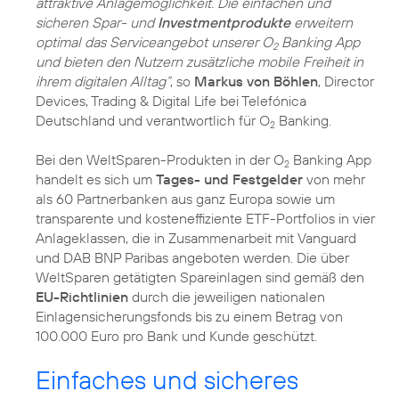
attraktive Anlagemöglichkeit. Die einfachen und
sicheren Spar- und
Investmentprodukte
erweitern
optimal das Serviceangebot unserer O
Banking App
2
und bieten den Nutzern zusätzliche mobile Freiheit in
ihrem digitalen Alltag“
, so
Markus von Böhlen
, Director
Devices, Trading & Digital Life bei Telefónica
Deutschland und verantwortlich für O
Banking.
2
Bei den WeltSparen-Produkten in der O
Banking App
2
handelt es sich um
Tages- und Festgelder
von mehr
als 60 Partnerbanken aus ganz Europa sowie um
transparente und kosteneffiziente ETF-Portfolios in vier
Anlageklassen, die in Zusammenarbeit mit Vanguard
und DAB BNP Paribas angeboten werden. Die über
WeltSparen getätigten Spareinlagen sind gemäß den
EU-Richtlinien
durch die jeweiligen nationalen
Einlagensicherungsfonds bis zu einem Betrag von
100.000 Euro pro Bank und Kunde geschützt.
Einfaches und sicheres