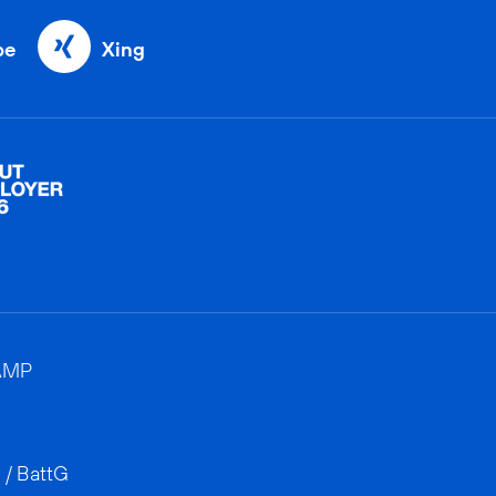
be
Xing
AMP
 / BattG