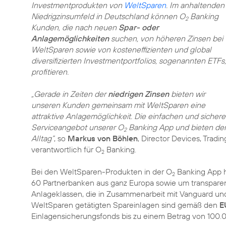
Investmentprodukten von
WeltSparen
. Im anhaltenden
Niedrigzinsumfeld in Deutschland können O
Banking
2
Kunden, die nach neuen
Spar- oder
Anlagemöglichkeiten
suchen, von höheren Zinsen bei
WeltSparen sowie von kosteneffizienten und global
diversifizierten Investmentportfolios, sogenannten ETFs,
profitieren.
„Gerade in Zeiten der
niedrigen Zinsen
bieten wir
unseren Kunden gemeinsam mit WeltSparen eine
attraktive Anlagemöglichkeit. Die einfachen und siche
Serviceangebot unserer O
Banking App und bieten den 
2
Alltag“
, so
Markus von Böhlen
, Director Devices, Tradi
verantwortlich für O
Banking.
2
Bei den WeltSparen-Produkten in der O
Banking App h
2
60 Partnerbanken aus ganz Europa sowie um transparente
Anlageklassen, die in Zusammenarbeit mit Vanguard u
WeltSparen getätigten Spareinlagen sind gemäß den
E
Einlagensicherungsfonds bis zu einem Betrag von 100.