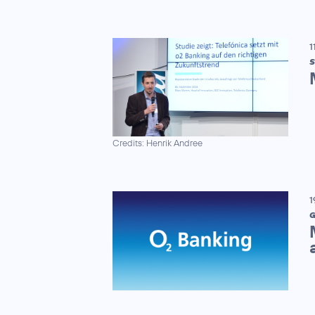
1
S
Credits: Henrik Andree
1
G