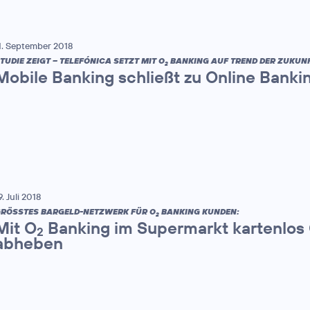
1. September 2018
TUDIE ZEIGT – TELEFÓNICA SETZT MIT O
BANKING AUF TREND DER ZUKUNF
2
Mobile Banking schließt zu Online Banki
9. Juli 2018
RÖSSTES BARGELD-NETZWERK FÜR O
BANKING KUNDEN:
2
Mit O
Banking im Supermarkt kartenlos 
2
abheben