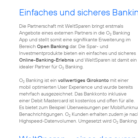
Einfaches und sicheres Banki
Die Partnerschaft mit WeltSparen bringt erstmals
Angebote eines externen Partners in die O
Banking
2
App und stellt somit eine signifikante Erweiterung im
Bereich
Open Banking
dar. Die Spar- und
Investmentprodukte bieten ein einfaches und sicheres
Online-Banking-Erlebnis
und WeltSparen ist damit ein
idealer Partner für O
Banking.
2
O
Banking ist ein
vollwertiges Girokonto
mit einer
2
mobil optimierten User Experience und wurde bereits
mehrfach ausgezeichnet. Das Bankkonto inklusive
einer Debit Mastercard ist kostenlos und offen für alle.
Es bietet zum Beispiel Überweisungen per Mobilfunk
Benachrichtigungen. O
Kunden erhalten zudem je nac
2
Highspeed-Datenvolumen. Umgesetzt wird O
Banking 
2