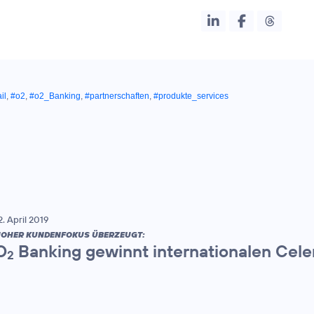
il
,
#o2
,
#o2_Banking
,
#partnerschaften
,
#produkte_services
2. April 2019
OHER KUNDENFOKUS ÜBERZEUGT:
O
Banking gewinnt internationalen Cel
2