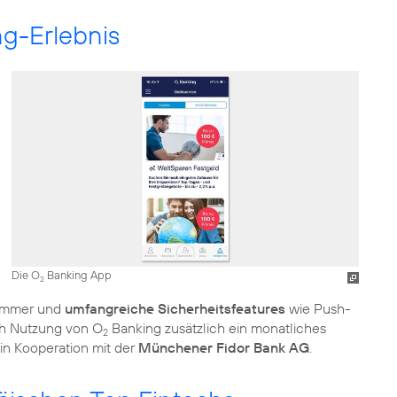
ng-Erlebnis
Die O
Banking App
2
nummer und
umfangreiche Sicherheitsfeatures
wie Push-
h Nutzung von O
Banking zusätzlich ein monatliches
2
in Kooperation mit der
Münchener Fidor Bank AG
.