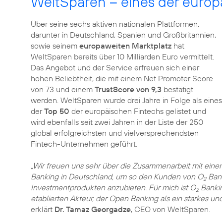
WeltSparen – eines der europ
Über seine sechs aktiven nationalen Plattformen,
darunter in Deutschland, Spanien und Großbritannien,
sowie seinem
europaweiten Marktplatz
hat
WeltSparen bereits über 10 Milliarden Euro vermittelt.
Das Angebot und der Service erfreuen sich einer
hohen Beliebtheit, die mit einem Net Promoter Score
von 73 und einem
TrustScore von 9,3
bestätigt
werden. WeltSparen wurde drei Jahre in Folge als eines
der
Top 50
der europäischen Fintechs gelistet und
wird ebenfalls seit zwei Jahren in der Liste der 250
global erfolgreichsten und vielversprechendsten
Fintech-Unternehmen geführt.
„Wir freuen uns sehr über die Zusammenarbeit mit ein
Banking in Deutschland, um so den Kunden von O
Bank
2
Investmentprodukten anzubieten. Für mich ist O
Bankin
2
etablierten Akteur, der Open Banking als ein starkes u
erklärt
Dr. Tamaz Georgadze
, CEO von WeltSparen.