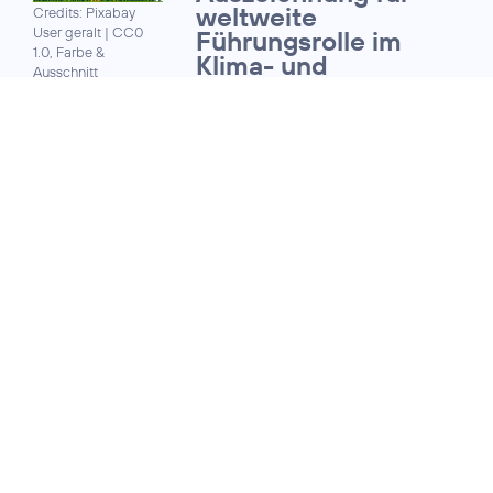
weltweite
Credits: Pixabay
User geralt
|
CC0
Führungsrolle im
1.0, Farbe &
Klima- und
Ausschnitt
Umweltschutz
bearbeitet
18. Dezember 2019
TELEFÓNICA DEUTSCHLAND:
Konsortialkredit mit
Nachhaltigkeitskompon
Credits: Telefónica
Deutschland /
Karsten Pawlik
25. April 2019
HOHE NACHFRAGE BEI DEN
KREDITGEBERN:
Telefónica
Credits: Telefónica
Deutschland platziert
Deutschland