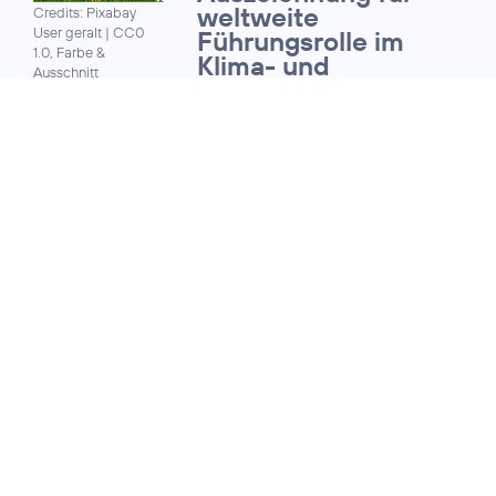
weltweite
Credits: Pixabay
User geralt
|
CC0
Führungsrolle im
1.0, Farbe &
Klima- und
Ausschnitt
Umweltschutz
bearbeitet
18. Dezember 2019
TELEFÓNICA DEUTSCHLAND:
Konsortialkredit mit
Nachhaltigkeitskompon
Credits: Telefónica
Deutschland /
Karsten Pawlik
25. April 2019
HOHE NACHFRAGE BEI DEN
KREDITGEBERN:
Telefónica
Credits: Telefónica
Deutschland platziert
Deutschland