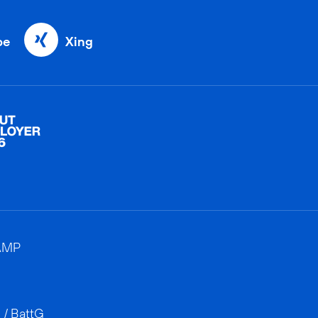
be
Xing
AMP
 / BattG