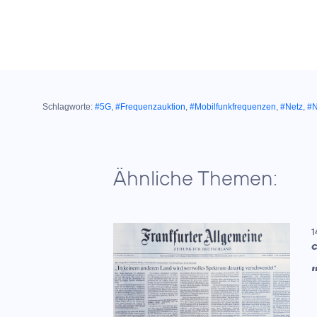
Schlagworte:
#5G
,
#Frequenzauktion
,
#Mobilfunkfrequenzen
,
#Netz
,
#N
Ähnliche Themen:
1
C