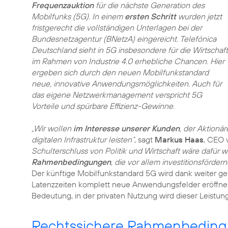
Frequenzauktion
für die nächste Generation des
Mobilfunks (5G). In einem
ersten Schritt
wurden jetzt
fristgerecht die vollständigen Unterlagen bei der
Bundesnetzagentur (BNetzA) eingereicht. Telefónica
Deutschland sieht in 5G insbesondere für die Wirtschaft
im Rahmen von Industrie 4.0 erhebliche Chancen. Hier
ergeben sich durch den neuen Mobilfunkstandard
neue, innovative Anwendungsmöglichkeiten. Auch für
das eigene Netzwerkmanagement verspricht 5G
Vorteile und spürbare Effizienz-Gewinne.
„Wir wollen
im Interesse unserer Kunden
, der Aktionä
digitalen Infrastruktur leisten“
, sagt
Markus Haas
, CEO 
Schulterschluss von Politik und Wirtschaft wäre dafür 
Rahmenbedingungen
, die vor allem investitionsförder
Der künftige Mobilfunkstandard 5G wird dank weiter g
Latenzzeiten komplett neue Anwendungsfelder eröffnen.
Bedeutung, in der privaten Nutzung wird dieser Leistu
Rechtssichere Rahmenbedingun