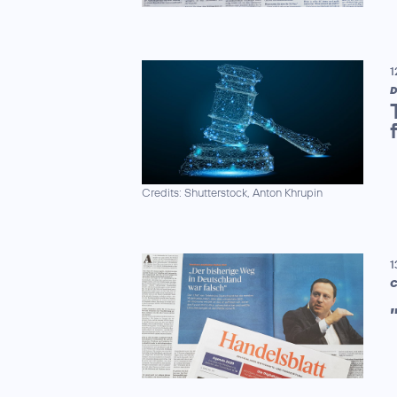
1
D
Credits: Shutterstock, Anton Khrupin
1
C