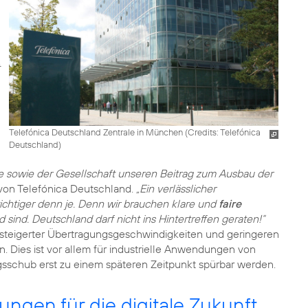
Telefónica Deutschland Zentrale in München (
Credits: Telefónica
Deutschland
)
re sowie der Gesellschaft unseren Beitrag zum Ausbau der
von Telefónica Deutschland.
„Ein verlässlicher
wichtiger denn je. Denn wir brauchen klare und
faire
nd sind. Deutschland darf nicht ins Hintertreffen geraten!“
esteigerter Übertragungsgeschwindigkeiten und geringeren
 Dies ist vor allem für industrielle Anwendungen von
ngsschub erst zu einem späteren Zeitpunkt spürbar werden.
gen für die digitale Zukunft