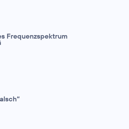
les Frequenzspektrum
G
alsch“