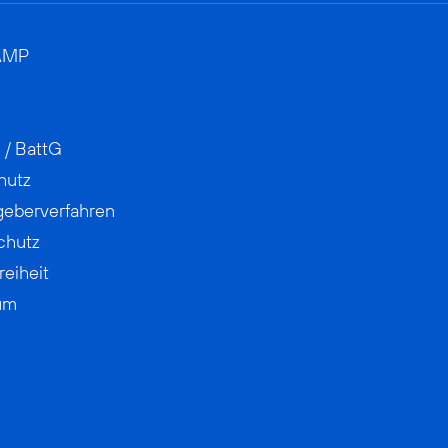
AMP
 / BattG
hutz
geberverfahren
chutz
reiheit
um