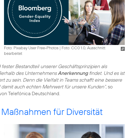
Foto: Pixabay User Free-Photos
|
Foto: CC0 1.0, Ausschnitt
bearbeitet
 fester Bestandteil unserer Geschäftsprinzipien als
außerhalb des Unternehmens
Anerkennung
findet. Und es ist
ert zu sein. Denn die Vielfalt in Teams schafft eine bessere
d damit auch echten Mehrwert für unsere Kunden“
, so
 von Telefónica Deutschland.
 Maßnahmen für Diversität