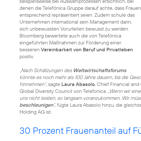
beispielsweise bei Auswahlprozessen ersichtlich, bei
denen die Telefónica Gruppe darauf achte, dass Frauen
entsprechend repräsentiert seien. Zudem schule das
Unternehmen international sein Management darin,
sich unbewussten Vorurteilen bewusst zu werden.
Bloomberg bewertete auch die von Telefónica
eingeführten Maßnahmen zur Förderung einer
besseren
Vereinbarkeit von Beruf und Privatleben
positiv.
„Nach Schätzungen des
Weltwirtschaftsforums
könnte es noch mehr als 100 Jahre dauern, bis die Gesc
hinnehmen“
, sagte
Laura Abasolo
, Chief Financial and
Global Diversity Council von Telefonica.
„Wenn wir eine 
uns nicht leisten, so langsam voranzukommen. Wir müs
beschleunigen
“
, fügte Laura Abasolo hinzu, die gleich
Holding AG ist.
30 Prozent Frauenanteil auf 