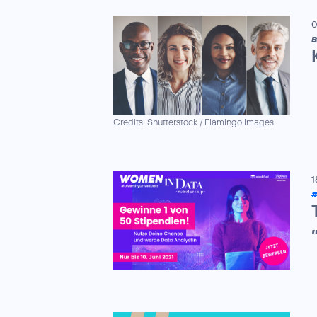
0
B
Credits: Shutterstock / Flamingo Images
1
#