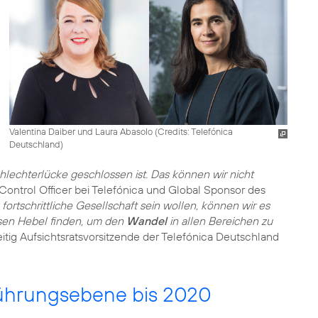
Valentina Daiber und Laura Abasolo (
Credits: Telefónica
Deutschland
)
hlechterlücke geschlossen ist. Das können wir nicht
 Control Officer bei Telefónica und Global Sponsor des
fortschrittliche Gesellschaft sein wollen, können wir es
sen Hebel finden, um den
Wandel
in allen Bereichen zu
zeitig Aufsichtsratsvorsitzende der Telefónica Deutschland
Führungsebene bis 2020