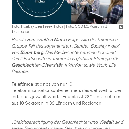
Foto: Pixabay User Free-Photos
|
Foto: CC0 1.0, Ausschnitt
bearbeitet
Bereits
zum zweiten Mal
in Folge wird die Telefónica
Gruppe Teil des sogenannten „Gender-Equality Index“
von
Bloomberg
. Das Medienunternehmen honoriert
damit Fortschritte in Telefónicas globaler Strategie für
Geschlechter-Diversität
, Inklusion sowie Work-Life-
Balance.
Telefónica
ist eines von nur 10
Telekommunikationsunternehmen, das weltweit für den
Index ausgewählt wurde. Er umfasst 230 Unternehmen
aus 10 Sektoren in 36 Ländern und Regionen.
„Gleichberechtigung der Geschlechter und
Vielfalt
sind
fester Bestandteil unserer Geschäftsprinzipien als