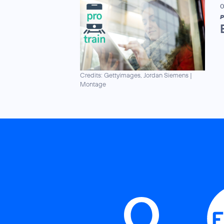
0
P
Credits: Gettyimages, Jordan Siemens
|
Montage