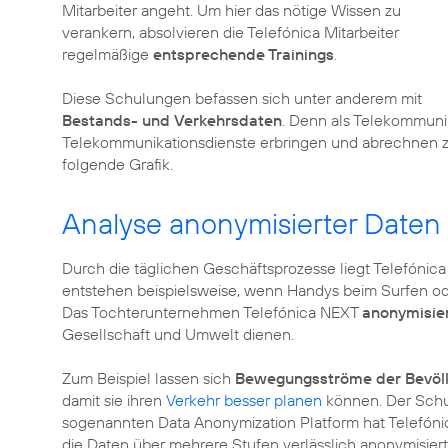
Mitarbeiter angeht. Um hier das nötige Wissen zu
verankern, absolvieren die Telefónica Mitarbeiter
regelmäßige
entsprechende Trainings
.
Diese Schulungen befassen sich unter anderem mit
Bestands- und Verkehrsdaten
. Denn als Telekommuni
Telekommunikationsdienste erbringen und abrechnen zu 
folgende Grafik.
Analyse anonymisierter Daten l
Durch die täglichen Geschäftsprozesse liegt Telefónic
entstehen beispielsweise, wenn Handys beim Surfen od
Das Tochterunternehmen
Telefónica NEXT
anonymisier
Gesellschaft und Umwelt dienen.
Zum Beispiel lassen sich
Bewegungsströme der Bevöl
damit sie ihren
Verkehr besser planen
können. Der Schutz
sogenannten
Data Anonymization Platform
hat Telefóni
die Daten über mehrere Stufen verlässlich anonymisie