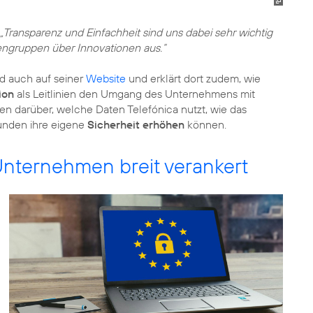
„Transparenz und Einfachheit sind uns dabei sehr wichtig
sengruppen über Innovationen aus.“
nd auch auf seiner
Website
und erklärt dort zudem, wie
ion
als Leitlinien den Umgang des Unternehmens mit
nen darüber, welche Daten Telefónica nutzt, wie das
unden ihre eigene
Sicherheit erhöhen
können.
nternehmen breit verankert