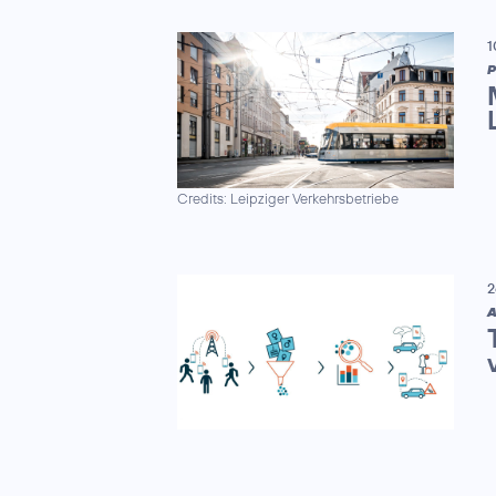
1
P
Credits: Leipziger Verkehrsbetriebe
2
A