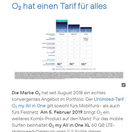
O
hat einen Tarif für alles
2
Die Marke O
hat seit August 2018 ein echtes
2
konvergentes Angebot im Portfolio: Der
Unlimited-Tarif
O
my All in One
gilt sowohl fürs Mobilfunk- als auch
2
fürs Festnetz.
Am 5. Februar 2019
bringt O
ein
2
weiteres Kombi-Produkt auf den Markt: Für das mobile
Surfen beinhaltet
O
my All in One XL
60 GB LTE-
2
Highspeed-Datenvolumen.
Sollte dieses
2), 3)