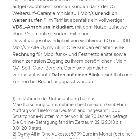
aufgebraucht sein, können Kunden dank der O
2
Weitersurf-Garantie mit bis zu 1 Mbit/s
unendlich
weiter surfen
.
Im Tarif ist ebenfalls ein vollwertiger
4)
VDSL-Anschluss inkludiert
, mit dem Nutzer zuhause
ohne Volumenlimit surfen, mit einer
Downloadgeschwindigkeit von wahlweise 50 oder 100
Mbit/s.
Alle O
my All in One Kunden erhalten
eine
5)
2
Rechnung
für Mobilfunk- und Festnetzdienste sowie
einen zentralen Zugang zu ihrem persönlichen „Mein
O
“-Self-Care-Bereich. Darin sind sämtliche
2
vertragsrelevante
Daten auf einen Blick
ersichtlich und
können bei Bedarf angepasst werden.
1) Im Rahmen der Untersuchung hat das
Marktforschungsunternehmen best research GmbH im
Auftrag von Telefónica Deutschland insgesamt 1.000
Smartphone-Nutzer im Alter von 18 bis 70 Jahren befragt.
Die Online-Befragung fand im Zeitraum 22.12.2018 bis
3.01.2019 statt.
2) O
my All in One XL kostet 59,99 Euro im Monat (bei einer
2