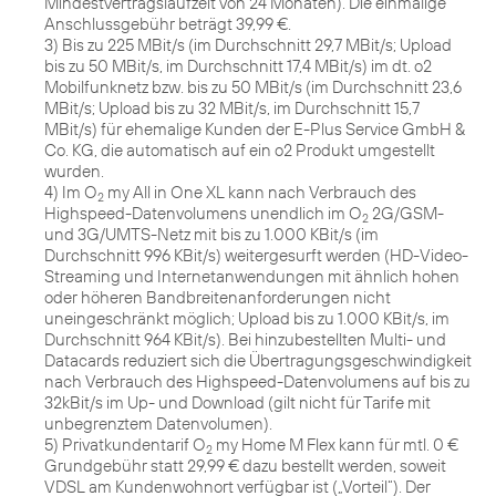
Mindestvertragslaufzeit von 24 Monaten). Die einmalige
Anschlussgebühr beträgt 39,99 €.
3) Bis zu 225 MBit/s (im Durchschnitt 29,7 MBit/s; Upload
bis zu 50 MBit/s, im Durchschnitt 17,4 MBit/s) im dt. o2
Mobilfunknetz bzw. bis zu 50 MBit/s (im Durchschnitt 23,6
MBit/s; Upload bis zu 32 MBit/s, im Durchschnitt 15,7
MBit/s) für ehemalige Kunden der E-Plus Service GmbH &
Co. KG, die automatisch auf ein o2 Produkt umgestellt
wurden.
4) Im O
my All in One XL kann nach Verbrauch des
2
Highspeed-Datenvolumens unendlich im O
2G/GSM-
2
und 3G/UMTS-Netz mit bis zu 1.000 KBit/s (im
Durchschnitt 996 KBit/s) weitergesurft werden (HD-Video-
Streaming und Internetanwendungen mit ähnlich hohen
oder höheren Bandbreitenanforderungen nicht
uneingeschränkt möglich; Upload bis zu 1.000 KBit/s, im
Durchschnitt 964 KBit/s). Bei hinzubestellten Multi- und
Datacards reduziert sich die Übertragungsgeschwindigkeit
nach Verbrauch des Highspeed-Datenvolumens auf bis zu
32kBit/s im Up- und Download (gilt nicht für Tarife mit
unbegrenztem Datenvolumen).
5) Privatkundentarif O
my Home M Flex kann für mtl. 0 €
2
Grundgebühr statt 29,99 € dazu bestellt werden, soweit
VDSL am Kundenwohnort verfügbar ist („Vorteil“). Der