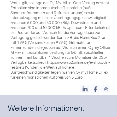
Vorteil gilt, solange der O
-My-All-in-One-Vertrag besteht.
2
Enthalten sind innerdeutsche Gespräche (außer
Sonderrufnummern und Rufumleitungen) sowie
Internetzugang mit einer Übertragungsgeschwindigkeit
zwischen 6.000 und 50.000 kBit/s Downstream und
zwischen 700 und 10.000 kBit/s Upstream. Erforderlich ist
ein Router, der auf Wunsch für die Vertragsdauer zur
Verfügung gestellt werden kann, z.B. die HomeBox 2 für
mtl. 1,99 € (Versandkosten 9,99 €). Gilt nicht für
Firmenkunden, die jedoch auf Wunsch einen O
my Office
2
M Flex mit zusätzlicher Leistung für 5€ mtl. abschließen
können. Tarif kündbar 4 Wochen zum Monatsende. DSL-
Verfügbarkeitscheck https://www.o2online.de/e-shop/dsl-
festnetz Kunden, die Wert auf höhere
Surfgeschwindigkeiten legen, wählen O
my Home L Flex
2
für einen monatlichen Aufpreis von 5 Euro.
Weitere Informationen: