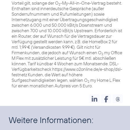
Vorteil gilt, solange der O
-My-All-in-One-Vertrag besteht.
2
Enthalten sind innerdeutsche Gespräche (außer
Sonderrufnummern und Rufumleitungen) sowie
Internetzugang mit einer Übertragungsgeschwindigkeit
zwischen 6.000 und 50.000 kBit/s Downstream und
zwischen 700 und 10.000 kBit/s Upstream. Erforderlich ist
ein Router, der auf Wunsch für die Vertragsdauer zur
Verfügung gestellt werden kann, z.B. die HomeBox 2 für
mtl. 1,99 € (Versandkosten 9,99 €). Gilt nicht für
Firmenkunden, die jedoch auf Wunsch einen O
my Office
2
M Flex mit zusätzlicher Leistung für 5€ mtl. abschließen
können. Tarif kündbar 4 Wochen zum Monatsende. DSL-
Verfügbarkeitscheck https://www.o2online.de/e-shop/dsl-
festnetz Kunden, die Wert auf höhere
Surfgeschwindigkeiten legen, wählen O
my Home L Flex
2
für einen monatlichen Aufpreis von 5 Euro.
Weitere Informationen: