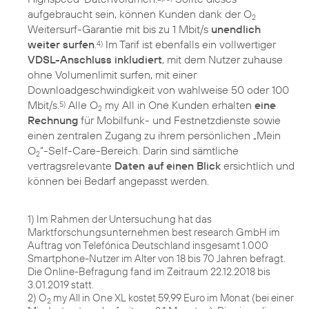
aufgebraucht sein, können Kunden dank der O
2
Weitersurf-Garantie mit bis zu 1 Mbit/s
unendlich
weiter surfen
.
Im Tarif ist ebenfalls ein vollwertiger
4)
VDSL-Anschluss inkludiert
, mit dem Nutzer zuhause
ohne Volumenlimit surfen, mit einer
Downloadgeschwindigkeit von wahlweise 50 oder 100
Mbit/s.
Alle O
my All in One Kunden erhalten
eine
5)
2
Rechnung
für Mobilfunk- und Festnetzdienste sowie
einen zentralen Zugang zu ihrem persönlichen „Mein
O
“-Self-Care-Bereich. Darin sind sämtliche
2
vertragsrelevante
Daten auf einen Blick
ersichtlich und
können bei Bedarf angepasst werden.
1) Im Rahmen der Untersuchung hat das
Marktforschungsunternehmen best research GmbH im
Auftrag von Telefónica Deutschland insgesamt 1.000
Smartphone-Nutzer im Alter von 18 bis 70 Jahren befragt.
Die Online-Befragung fand im Zeitraum 22.12.2018 bis
3.01.2019 statt.
2) O
my All in One XL kostet 59,99 Euro im Monat (bei einer
2