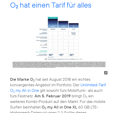
O
hat einen Tarif für alles
2
Die Marke O
hat seit August 2018 ein echtes
2
konvergentes Angebot im Portfolio: Der
Unlimited-Tarif
O
my All in One
gilt sowohl fürs Mobilfunk- als auch
2
fürs Festnetz.
Am 5. Februar 2019
bringt O
ein
2
weiteres Kombi-Produkt auf den Markt: Für das mobile
Surfen beinhaltet
O
my All in One XL
60 GB LTE-
2
Highspeed-Datenvolumen.
Sollte dieses
2), 3)