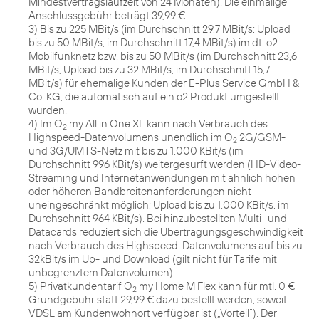
Mindestvertragslaufzeit von 24 Monaten). Die einmalige
Anschlussgebühr beträgt 39,99 €.
3) Bis zu 225 MBit/s (im Durchschnitt 29,7 MBit/s; Upload
bis zu 50 MBit/s, im Durchschnitt 17,4 MBit/s) im dt. o2
Mobilfunknetz bzw. bis zu 50 MBit/s (im Durchschnitt 23,6
MBit/s; Upload bis zu 32 MBit/s, im Durchschnitt 15,7
MBit/s) für ehemalige Kunden der E-Plus Service GmbH &
Co. KG, die automatisch auf ein o2 Produkt umgestellt
wurden.
4) Im O
my All in One XL kann nach Verbrauch des
2
Highspeed-Datenvolumens unendlich im O
2G/GSM-
2
und 3G/UMTS-Netz mit bis zu 1.000 KBit/s (im
Durchschnitt 996 KBit/s) weitergesurft werden (HD-Video-
Streaming und Internetanwendungen mit ähnlich hohen
oder höheren Bandbreitenanforderungen nicht
uneingeschränkt möglich; Upload bis zu 1.000 KBit/s, im
Durchschnitt 964 KBit/s). Bei hinzubestellten Multi- und
Datacards reduziert sich die Übertragungsgeschwindigkeit
nach Verbrauch des Highspeed-Datenvolumens auf bis zu
32kBit/s im Up- und Download (gilt nicht für Tarife mit
unbegrenztem Datenvolumen).
5) Privatkundentarif O
my Home M Flex kann für mtl. 0 €
2
Grundgebühr statt 29,99 € dazu bestellt werden, soweit
VDSL am Kundenwohnort verfügbar ist („Vorteil“). Der