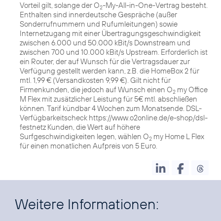
Vorteil gilt, solange der O
-My-All-in-One-Vertrag besteht.
2
Enthalten sind innerdeutsche Gespräche (außer
Sonderrufnummern und Rufumleitungen) sowie
Internetzugang mit einer Übertragungsgeschwindigkeit
zwischen 6.000 und 50.000 kBit/s Downstream und
zwischen 700 und 10.000 kBit/s Upstream. Erforderlich ist
ein Router, der auf Wunsch für die Vertragsdauer zur
Verfügung gestellt werden kann, z.B. die HomeBox 2 für
mtl. 1,99 € (Versandkosten 9,99 €). Gilt nicht für
Firmenkunden, die jedoch auf Wunsch einen O
my Office
2
M Flex mit zusätzlicher Leistung für 5€ mtl. abschließen
können. Tarif kündbar 4 Wochen zum Monatsende. DSL-
Verfügbarkeitscheck https://www.o2online.de/e-shop/dsl-
festnetz Kunden, die Wert auf höhere
Surfgeschwindigkeiten legen, wählen O
my Home L Flex
2
für einen monatlichen Aufpreis von 5 Euro.
Weitere Informationen: