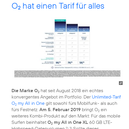
O
hat einen Tarif für alles
2
Die Marke O
hat seit August 2018 ein echtes
2
konvergentes Angebot im Portfolio: Der
Unlimited-Tarif
O
my All in One
gilt sowohl fürs Mobilfunk- als auch
2
fürs Festnetz.
Am 5. Februar 2019
bringt O
ein
2
weiteres Kombi-Produkt auf den Markt: Für das mobile
Surfen beinhaltet
O
my All in One XL
60 GB LTE-
2
Highspeed-Datenvolumen.
Sollte dieses
2), 3)