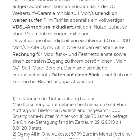
aufgebraucht sein, können Kunden dank der O
2
Weitersurf-Garantie mit bis zu 1 Mbit/s
unendlich
weiter surfen
.
Im Tarif ist ebenfalls ein vollwertiger
4)
VDSL-Anschluss inkludiert
, mit dem Nutzer zuhause
ohne Volumenlimit surfen, mit einer
Downloadgeschwindigkeit von wahlweise 50 oder 100
Mbit/s.
Alle O
my All in One Kunden erhalten
eine
5)
2
Rechnung
für Mobilfunk- und Festnetzdienste sowie
einen zentralen Zugang zu ihrem persönlichen „Mein
O
“-Self-Care-Bereich. Darin sind sämtliche
2
vertragsrelevante
Daten auf einen Blick
ersichtlich und
können bei Bedarf angepasst werden.
1) Im Rahmen der Untersuchung hat das
Marktforschungsunternehmen best research GmbH im
Auftrag von Telefónica Deutschland insgesamt 1.000
Smartphone-Nutzer im Alter von 18 bis 70 Jahren befragt.
Die Online-Befragung fand im Zeitraum 22.12.2018 bis
3.01.2019 statt.
2) O
my All in One XL kostet 59,99 Euro im Monat (bei einer
2