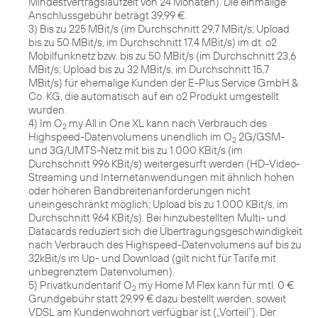
Mindestvertragslaufzeit von 24 Monaten). Die einmalige
Anschlussgebühr beträgt 39,99 €.
3) Bis zu 225 MBit/s (im Durchschnitt 29,7 MBit/s; Upload
bis zu 50 MBit/s, im Durchschnitt 17,4 MBit/s) im dt. o2
Mobilfunknetz bzw. bis zu 50 MBit/s (im Durchschnitt 23,6
MBit/s; Upload bis zu 32 MBit/s, im Durchschnitt 15,7
MBit/s) für ehemalige Kunden der E-Plus Service GmbH &
Co. KG, die automatisch auf ein o2 Produkt umgestellt
wurden.
4) Im O
my All in One XL kann nach Verbrauch des
2
Highspeed-Datenvolumens unendlich im O
2G/GSM-
2
und 3G/UMTS-Netz mit bis zu 1.000 KBit/s (im
Durchschnitt 996 KBit/s) weitergesurft werden (HD-Video-
Streaming und Internetanwendungen mit ähnlich hohen
oder höheren Bandbreitenanforderungen nicht
uneingeschränkt möglich; Upload bis zu 1.000 KBit/s, im
Durchschnitt 964 KBit/s). Bei hinzubestellten Multi- und
Datacards reduziert sich die Übertragungsgeschwindigkeit
nach Verbrauch des Highspeed-Datenvolumens auf bis zu
32kBit/s im Up- und Download (gilt nicht für Tarife mit
unbegrenztem Datenvolumen).
5) Privatkundentarif O
my Home M Flex kann für mtl. 0 €
2
Grundgebühr statt 29,99 € dazu bestellt werden, soweit
VDSL am Kundenwohnort verfügbar ist („Vorteil“). Der