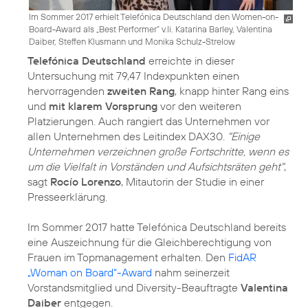
Im Sommer 2017 erhielt Telefónica Deutschland den Women-on-
Board-Award als „Best Performer“ v.li. Katarina Barley, Valentina
Daiber, Steffen Klusmann und Monika Schulz-Strelow
Telefónica Deutschland
erreichte in dieser
Untersuchung mit 79,47 Indexpunkten einen
hervorragenden
zweiten Rang
, knapp hinter Rang eins
und
mit klarem Vorsprung
vor den weiteren
Platzierungen. Auch rangiert das Unternehmen vor
allen Unternehmen des Leitindex DAX30.
"Einige
Unternehmen verzeichnen große Fortschritte, wenn es
um die Vielfalt in Vorständen und Aufsichtsräten geht"
,
sagt
Rocío Lorenzo
, Mitautorin der Studie in einer
Presseerklärung.
Im Sommer 2017 hatte Telefónica Deutschland bereits
eine Auszeichnung für die Gleichberechtigung von
Frauen im Topmanagement erhalten. Den
FidAR
„Woman on Board“-Award
nahm seinerzeit
Vorstandsmitglied und Diversity-Beauftragte
Valentina
Daiber
entgegen.