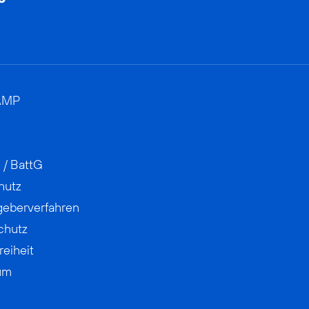
AMP
 / BattG
hutz
geberverfahren
chutz
reiheit
um