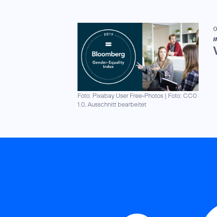
0
I
Foto: Pixabay User Free-Photos
|
Foto: CC0
1.0, Ausschnitt bearbeitet