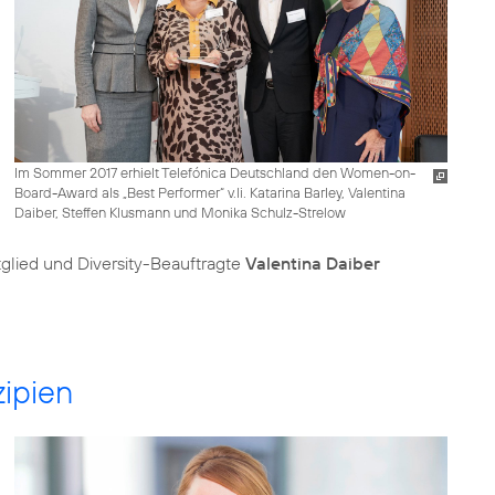
Im Sommer 2017 erhielt Telefónica Deutschland den Women-on-
Board-Award als „Best Performer“ v.li. Katarina Barley, Valentina
Daiber, Steffen Klusmann und Monika Schulz-Strelow
glied und Diversity-Beauftragte
Valentina Daiber
zipien