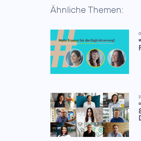
Ähnliche Themen:
0
W
2
U