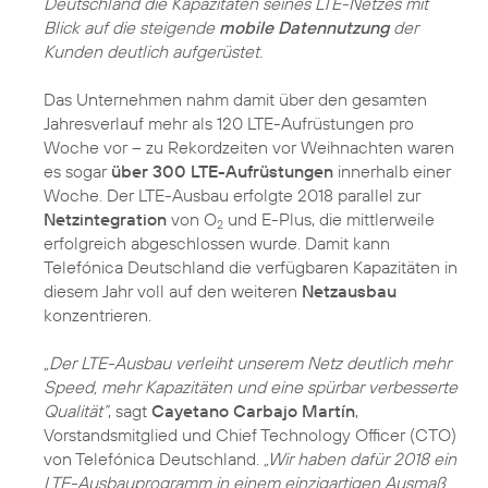
Deutschland die Kapazitäten seines LTE-Netzes mit
Blick auf die steigende
mobile Datennutzung
der
Kunden deutlich aufgerüstet.
Das Unternehmen nahm damit über den gesamten
Jahresverlauf mehr als 120 LTE-Aufrüstungen pro
Woche vor – zu Rekordzeiten vor Weihnachten waren
es sogar
über 300 LTE-Aufrüstungen
innerhalb einer
Woche. Der LTE-Ausbau erfolgte 2018 parallel zur
Netzintegration
von O
und E-Plus, die mittlerweile
2
erfolgreich abgeschlossen wurde. Damit kann
Telefónica Deutschland die verfügbaren Kapazitäten in
diesem Jahr voll auf den weiteren
Netzausbau
konzentrieren.
„Der LTE-Ausbau verleiht unserem Netz deutlich mehr
Speed, mehr Kapazitäten und eine spürbar verbesserte
Qualität“
, sagt
Cayetano Carbajo Martín
,
Vorstandsmitglied und Chief Technology Officer (CTO)
von Telefónica Deutschland.
„Wir haben dafür 2018 ein
LTE-Ausbauprogramm in einem einzigartigen Ausmaß