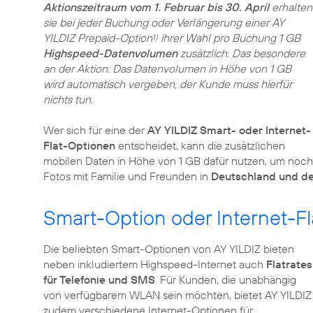
Aktionszeitraum vom 1. Februar bis 30. April
erhalten
sie bei jeder Buchung oder Verlängerung einer AY
YILDIZ Prepaid-Option
ihrer Wahl pro Buchung 1 GB
1)
Highspeed-Datenvolumen
zusätzlich. Das besondere
an der Aktion: Das Datenvolumen in Höhe von 1 GB
wird automatisch vergeben, der Kunde muss hierfür
nichts tun.
Wer sich für eine der
AY YILDIZ Smart- oder Internet-
Flat-Optionen
entscheidet, kann die zusätzlichen
mobilen Daten in Höhe von 1 GB dafür nutzen, um noch 
Fotos mit Familie und Freunden in
Deutschland und de
Smart-Option oder Internet-Fl
Die beliebten Smart-Optionen von AY YILDIZ bieten
neben inkludiertem Highspeed-Internet auch
Flatrates
für Telefonie und SMS
. Für Kunden, die unabhängig
von verfügbarem WLAN sein möchten, bietet AY YILDIZ
zudem verschiedene Internet-Optionen für