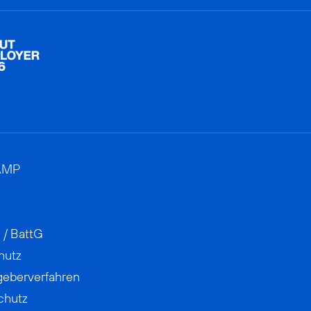
AMP
 / BattG
hutz
geberverfahren
chutz