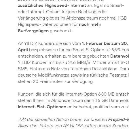
zusätzliches Highspeed-Internet
an. Egal ob Smart-
oder Internet-Option, für jede Buchung oder
Verlängerung gibt es im Aktionszeitraum nochmal 1 GB
Highspeed-Datenvolumen für
noch mehr
Surfvergnügen
geschenkt.
AY YILDIZ Kunden, die sich vom
1. Februar bis zum 30.
April
beispielsweise für die Smart S-Option für 9,99 E
entscheiden, erhalten zum bereits gebuchten
Datenvol
YILDIZ Kunden mit bis zu 21,6 MBit/S. Mit der Smart S-O
SMS-Flat in das Netz von Telefónica Deutschland. Darü
deutsche Mobilfunknetze sowie ins türkische Festnetz i
stehen 20 Freiminuten zur Verfügung.
Kunden, die sich für die Internet-Option 600 MB entsche
stehen Ihnen im Aktionszeitraum dann 1,6 GB Datenvol
Internet-Flat-Optionen
entscheidet, profitiert vom zu
„Mit der speziellen Aktion bieten wir unseren
Prepaid-
Alles-drin-Pakete von AY YILDIZ surfen unsere Kunden 