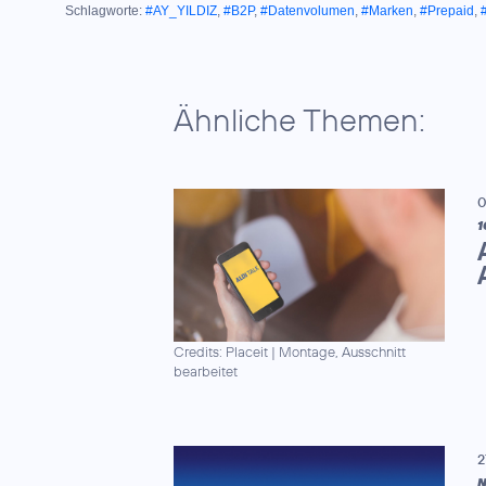
Schlagworte:
#AY_YILDIZ
,
#B2P
,
#Datenvolumen
,
#Marken
,
#Prepaid
,
Ähnliche Themen:
0
1
Credits: Placeit
|
Montage, Ausschnitt
bearbeitet
2
N