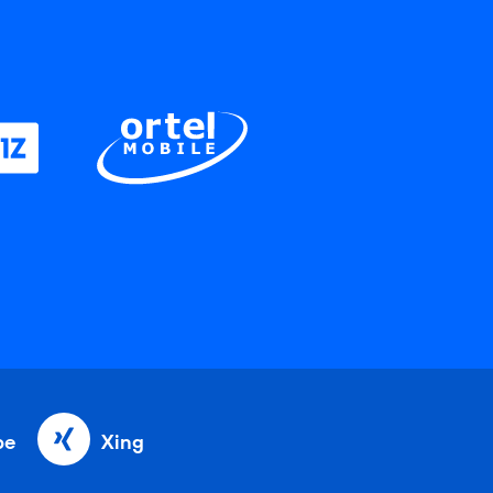
be
Xing