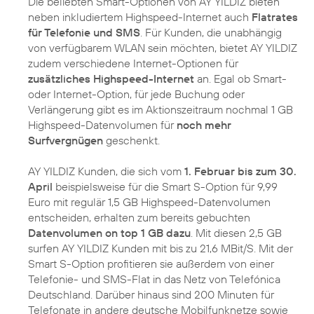
Die beliebten Smart-Optionen von AY YILDIZ bieten
neben inkludiertem Highspeed-Internet auch
Flatrates
für Telefonie und SMS
. Für Kunden, die unabhängig
von verfügbarem WLAN sein möchten, bietet AY YILDIZ
zudem verschiedene Internet-Optionen für
zusätzliches Highspeed-Internet
an. Egal ob Smart-
oder Internet-Option, für jede Buchung oder
Verlängerung gibt es im Aktionszeitraum nochmal 1 GB
Highspeed-Datenvolumen für
noch mehr
Surfvergnügen
geschenkt.
AY YILDIZ Kunden, die sich vom
1. Februar bis zum 30.
April
beispielsweise für die Smart S-Option für 9,99
Euro mit regulär 1,5 GB Highspeed-Datenvolumen
entscheiden, erhalten zum bereits gebuchten
Datenvolumen on top 1 GB dazu
. Mit diesen 2,5 GB
surfen AY YILDIZ Kunden mit bis zu 21,6 MBit/S. Mit der
Smart S-Option profitieren sie außerdem von einer
Telefonie- und SMS-Flat in das Netz von Telefónica
Deutschland. Darüber hinaus sind 200 Minuten für
Telefonate in andere deutsche Mobilfunknetze sowie