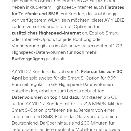
Die beliebten Smart-Optionen von AY YILDIZ bieten
neben inkludiertem Highspeed-Internet auch
Flatrates
für Telefonie und SMS
. Für Kunden, die unabhängig
von verfügbarem WLAN sein möchten, bietet AY YILDIZ
zudem verschiedene Internet-Optionen für
zusätzliches Highspeed-Internet
an. Egal ob Smart-
oder Internet-Option, für jede Buchung oder
Verlängerung gibt es im Aktionszeitraum nochmal 1 GB
Highspeed-Datenvolumen für
noch mehr
Surfvergnügen
geschenkt.
AY YILDIZ Kunden, die sich vom
1. Februar bis zum 30.
April
beispielsweise für die Smart S-Option für 9,99
Euro mit regulär 1,5 GB Highspeed-Datenvolumen
entscheiden, erhalten zum bereits gebuchten
Datenvolumen on top 1 GB dazu
. Mit diesen 2,5 GB
surfen AY YILDIZ Kunden mit bis zu 21,6 MBit/S. Mit der
Smart S-Option profitieren sie außerdem von einer
Telefonie- und SMS-Flat in das Netz von Telefónica
Deutschland. Darüber hinaus sind 200 Minuten für
Telefonate in andere deutsche Mobilfunknetze sowie