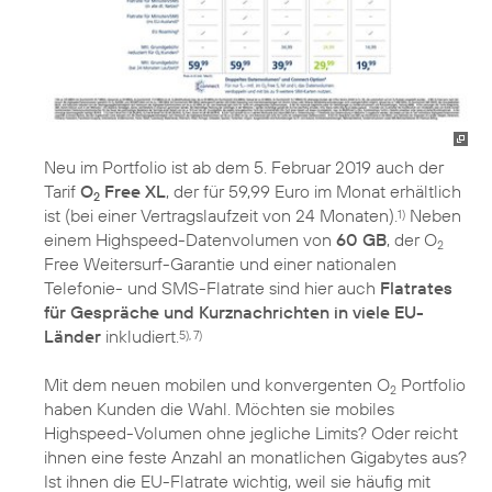
Neu im Portfolio ist ab dem 5. Februar 2019 auch der
Tarif
O
Free XL
, der für 59,99 Euro im Monat erhältlich
2
ist (bei einer Vertragslaufzeit von 24 Monaten).
Neben
1)
einem Highspeed-Datenvolumen von
60 GB
, der O
2
Free Weitersurf-Garantie und einer nationalen
Telefonie- und SMS-Flatrate sind hier auch
Flatrates
für Gespräche und Kurznachrichten in viele EU-
Länder
inkludiert.
5), 7)
Mit dem neuen mobilen und konvergenten O
Portfolio
2
haben Kunden die Wahl. Möchten sie mobiles
Highspeed-Volumen ohne jegliche Limits? Oder reicht
ihnen eine feste Anzahl an monatlichen Gigabytes aus?
Ist ihnen die EU-Flatrate wichtig, weil sie häufig mit