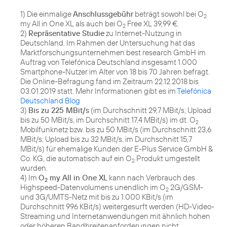
1) Die einmalige
Anschlussgebühr
beträgt sowohl bei O
2
my All in One XL als auch bei O
Free XL 39,99 €.
2
2)
Repräsentative Studie
zu Internet-Nutzung in
Deutschland. Im Rahmen der Untersuchung hat das
Marktforschungsunternehmen best research GmbH im
Auftrag von Telefónica Deutschland insgesamt 1.000
Smartphone-Nutzer im Alter von 18 bis 70 Jahren befragt.
Die Online-Befragung fand im Zeitraum 22.12.2018 bis
03.01.2019 statt. Mehr Informationen gibt es im
Telefónica
Deutschland Blog
3)
Bis zu 225 MBit/s
(im Durchschnitt 29,7 MBit/s; Upload
bis zu 50 MBit/s, im Durchschnitt 17,4 MBit/s) im dt. O
2
Mobilfunknetz bzw. bis zu 50 MBit/s (im Durchschnitt 23,6
MBit/s; Upload bis zu 32 MBit/s, im Durchschnitt 15,7
MBit/s) für ehemalige Kunden der E-Plus Service GmbH &
Co. KG, die automatisch auf ein O
Produkt umgestellt
2
wurden.
4) Im
O
my All in One XL
kann nach Verbrauch des
2
Highspeed-Datenvolumens unendlich im O
2G/GSM-
2
und 3G/UMTS-Netz mit bis zu 1.000 KBit/s (im
Durchschnitt 996 KBit/s) weitergesurft werden (HD-Video-
Streaming und Internetanwendungen mit ähnlich hohen
oder höheren Bandbreitenanforderungen nicht