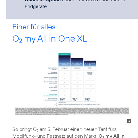
Endgeräte
Einer für alles:
O
my All in One XL
2
So bringt O
am 5. Februar einen neuen Tarif fürs
2
Mobilfunk- und Festnetz auf den Markt:
O
my All in
2