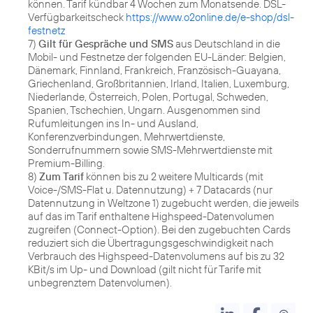
können. Tarif kündbar 4 Wochen zum Monatsende. DSL-
Verfügbarkeitscheck
https://www.o2online.de/e-shop/dsl-
festnetz
7)
Gilt für Gespräche und SMS
aus Deutschland in die
Mobil- und Festnetze der folgenden EU-Länder: Belgien,
Dänemark, Finnland, Frankreich, Französisch-Guayana,
Griechenland, Großbritannien, Irland, Italien, Luxemburg,
Niederlande, Österreich, Polen, Portugal, Schweden,
Spanien, Tschechien, Ungarn. Ausgenommen sind
Rufumleitungen ins In- und Ausland,
Konferenzverbindungen, Mehrwertdienste,
Sonderrufnummern sowie SMS-Mehrwertdienste mit
Premium-Billing.
8)
Zum Tarif
können bis zu 2 weitere Multicards (mit
Voice-/SMS-Flat u. Datennutzung) + 7 Datacards (nur
Datennutzung in Weltzone 1) zugebucht werden, die jeweils
auf das im Tarif enthaltene Highspeed-Datenvolumen
zugreifen (Connect-Option). Bei den zugebuchten Cards
reduziert sich die Übertragungsgeschwindigkeit nach
Verbrauch des Highspeed-Datenvolumens auf bis zu 32
KBit/s im Up- und Download (gilt nicht für Tarife mit
unbegrenztem Datenvolumen).