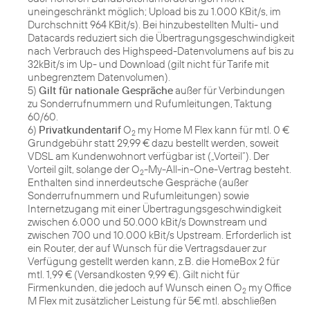
uneingeschränkt möglich; Upload bis zu 1.000 KBit/s, im
Durchschnitt 964 KBit/s). Bei hinzubestellten Multi- und
Datacards reduziert sich die Übertragungsgeschwindigkeit
nach Verbrauch des Highspeed-Datenvolumens auf bis zu
32kBit/s im Up- und Download (gilt nicht für Tarife mit
unbegrenztem Datenvolumen).
5)
Gilt für nationale Gespräche
außer für Verbindungen
zu Sonderrufnummern und Rufumleitungen, Taktung
60/60.
6)
Privatkundentarif
O
my Home M Flex kann für mtl. 0 €
2
Grundgebühr statt 29,99 € dazu bestellt werden, soweit
VDSL am Kundenwohnort verfügbar ist („Vorteil“). Der
Vorteil gilt, solange der O
-My-All-in-One-Vertrag besteht.
2
Enthalten sind innerdeutsche Gespräche (außer
Sonderrufnummern und Rufumleitungen) sowie
Internetzugang mit einer Übertragungsgeschwindigkeit
zwischen 6.000 und 50.000 kBit/s Downstream und
zwischen 700 und 10.000 kBit/s Upstream. Erforderlich ist
ein Router, der auf Wunsch für die Vertragsdauer zur
Verfügung gestellt werden kann, z.B. die HomeBox 2 für
mtl. 1,99 € (Versandkosten 9,99 €). Gilt nicht für
Firmenkunden, die jedoch auf Wunsch einen O
my Office
2
M Flex mit zusätzlicher Leistung für 5€ mtl. abschließen