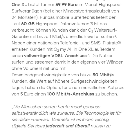
One XL
bietet für nur
59,99 Euro
im Monat Highspeed-
Surfvergnügen (bei einer Mindestvertragslaufzeit von
24 Monaten). Für das mobile Surferlebnis liefert der
Tarif
60 GB
Highspeed-Datenvolumen.
Ist das
3)
verbraucht, können Kunden dank der O
Weitersurf-
2
Garantie mit bis zu 1 Mbit/s unendlich weiter surfen.
4)
Neben einer nationalen Telefonie- und SMS-Flatrate
5)
erhalten Kunden mit O
my All in One XL außerdem
2
einen
vollwertigen VDSL-Anschluss
.
Die Nutzer
6)
surfen und streamen damit in den eigenen vier Wänden
ohne Volumenlimit und mit
Downloadgeschwindigkeiten von bis zu
50 Mbit/s
.
Kunden, die Wert auf höhere Surfgeschwindigkeiten
legen, haben die Option, für einen monatlichen Aufpreis
von 5 Euro einen
100 Mbit/s-Anschluss
zu buchen.
„Die Menschen surfen heute mobil genauso
selbstverständlich wie zuhause. Die Technologie ist für
sie dabei irrelevant. Vielmehr ist es ihnen wichtig,
digitale Services
jederzeit und überall
nutzen zu