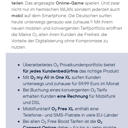
teilen
. Das angesagte
Online-Game
spielen. Und zwar
nicht nur im heimischen WLAN, sondern jederzeit auch
mobil
auf dem Smartphone. Die Deutschen surfen
heute unterwegs genauso wie zuhause.
Mit ihrem
2)
neuen mobilen und konvergenten Tarifportfolio eröffnet
die Marke O
allen ihren Kunden die Freiheit, die
2
Vorteile der Digitalisierung ohne Kompromisse zu
nutzen.
Überarbeitetes O
Privatkundenportfolio bietet
2
für jedes Kundenbedürfnis
das richtige Produkt
Mit
O
my All in One XL
surfen Kunden
2
unterwegs und zuhause für 59,99 Euro im Monat
Bei Buchung eines konvergenten O
Tarifs
2
erhalten Kunden
eine Rechnung
für Mobilfunk
und DSL
Mobilfunktarif
O
Free XL
enthält eine
2
Telefonie- und SMS-Flatrate in viele EU-Länder
Bei allen O
Free Boost Tarifen ist die
O
2
2
Connect Option
dabei – für bis zu zehn mobile