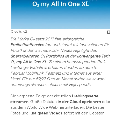
Credits: o2
Die Marke O
setzt 2019 ihre erfolgreiche
2
Freiheitsoffensive
fort und startet mit Innovationen für
Privatkunden ins neue Jahr. Neues Highlight des
überarbeiteten O
Portfolios
ist der
konvergente Tarif
2
O
my All in One XL
. Zu einem herausragenden Preis-
2
Leistungs-Verhältnis erhalten Kunden ab dem 5.
Februar Mobilfunk, Festnetz und Internet aus einer
Hand. Für nur 59,99 Euro im Monat surfen sie sowohl
unterwegs als auch zuhause mit Highspeed.
1)
Die verpasste Folge der aktuellen
Lieblingsserie
streamen
. Große Dateien
in der Cloud speichern
oder
aus dem World Wide Web herunterladen. Die besten
Fotos und
lustigsten Videos
sofort mit den Liebsten