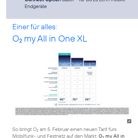
Endgeräte
Einer für alles:
O
my All in One XL
2
So bringt O
am 5. Februar einen neuen Tarif fürs
2
Mobilfunk- und Festnetz auf den Markt:
O
my All in
2