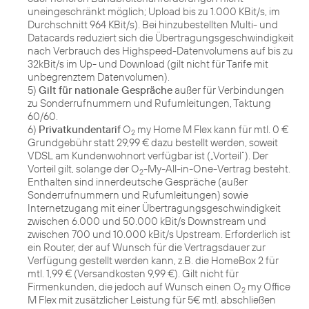
uneingeschränkt möglich; Upload bis zu 1.000 KBit/s, im
Durchschnitt 964 KBit/s). Bei hinzubestellten Multi- und
Datacards reduziert sich die Übertragungsgeschwindigkeit
nach Verbrauch des Highspeed-Datenvolumens auf bis zu
32kBit/s im Up- und Download (gilt nicht für Tarife mit
unbegrenztem Datenvolumen).
5)
Gilt für nationale Gespräche
außer für Verbindungen
zu Sonderrufnummern und Rufumleitungen, Taktung
60/60.
6)
Privatkundentarif
O
my Home M Flex kann für mtl. 0 €
2
Grundgebühr statt 29,99 € dazu bestellt werden, soweit
VDSL am Kundenwohnort verfügbar ist („Vorteil“). Der
Vorteil gilt, solange der O
-My-All-in-One-Vertrag besteht.
2
Enthalten sind innerdeutsche Gespräche (außer
Sonderrufnummern und Rufumleitungen) sowie
Internetzugang mit einer Übertragungsgeschwindigkeit
zwischen 6.000 und 50.000 kBit/s Downstream und
zwischen 700 und 10.000 kBit/s Upstream. Erforderlich ist
ein Router, der auf Wunsch für die Vertragsdauer zur
Verfügung gestellt werden kann, z.B. die HomeBox 2 für
mtl. 1,99 € (Versandkosten 9,99 €). Gilt nicht für
Firmenkunden, die jedoch auf Wunsch einen O
my Office
2
M Flex mit zusätzlicher Leistung für 5€ mtl. abschließen