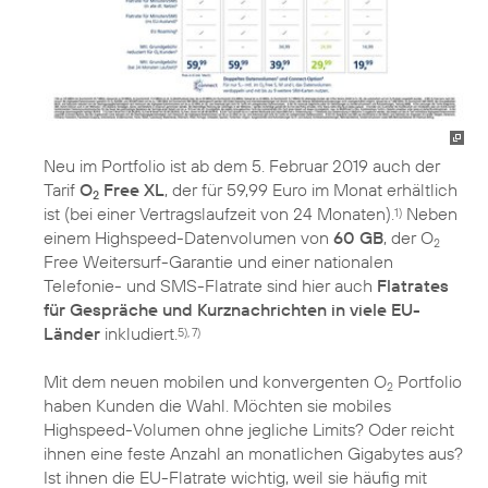
Neu im Portfolio ist ab dem 5. Februar 2019 auch der
Tarif
O
Free XL
, der für 59,99 Euro im Monat erhältlich
2
ist (bei einer Vertragslaufzeit von 24 Monaten).
Neben
1)
einem Highspeed-Datenvolumen von
60 GB
, der O
2
Free Weitersurf-Garantie und einer nationalen
Telefonie- und SMS-Flatrate sind hier auch
Flatrates
für Gespräche und Kurznachrichten in viele EU-
Länder
inkludiert.
5), 7)
Mit dem neuen mobilen und konvergenten O
Portfolio
2
haben Kunden die Wahl. Möchten sie mobiles
Highspeed-Volumen ohne jegliche Limits? Oder reicht
ihnen eine feste Anzahl an monatlichen Gigabytes aus?
Ist ihnen die EU-Flatrate wichtig, weil sie häufig mit