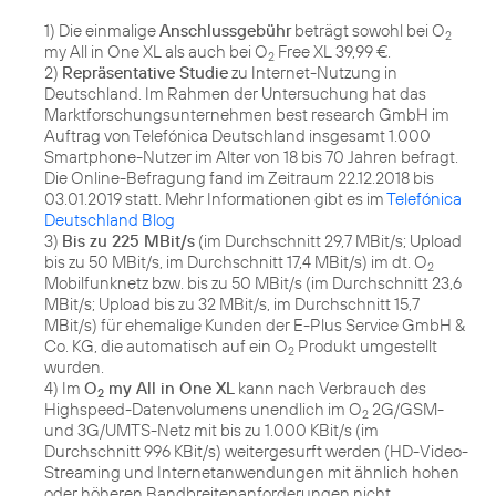
1) Die einmalige
Anschlussgebühr
beträgt sowohl bei O
2
my All in One XL als auch bei O
Free XL 39,99 €.
2
2)
Repräsentative Studie
zu Internet-Nutzung in
Deutschland. Im Rahmen der Untersuchung hat das
Marktforschungsunternehmen best research GmbH im
Auftrag von Telefónica Deutschland insgesamt 1.000
Smartphone-Nutzer im Alter von 18 bis 70 Jahren befragt.
Die Online-Befragung fand im Zeitraum 22.12.2018 bis
03.01.2019 statt. Mehr Informationen gibt es im
Telefónica
Deutschland Blog
3)
Bis zu 225 MBit/s
(im Durchschnitt 29,7 MBit/s; Upload
bis zu 50 MBit/s, im Durchschnitt 17,4 MBit/s) im dt. O
2
Mobilfunknetz bzw. bis zu 50 MBit/s (im Durchschnitt 23,6
MBit/s; Upload bis zu 32 MBit/s, im Durchschnitt 15,7
MBit/s) für ehemalige Kunden der E-Plus Service GmbH &
Co. KG, die automatisch auf ein O
Produkt umgestellt
2
wurden.
4) Im
O
my All in One XL
kann nach Verbrauch des
2
Highspeed-Datenvolumens unendlich im O
2G/GSM-
2
und 3G/UMTS-Netz mit bis zu 1.000 KBit/s (im
Durchschnitt 996 KBit/s) weitergesurft werden (HD-Video-
Streaming und Internetanwendungen mit ähnlich hohen
oder höheren Bandbreitenanforderungen nicht