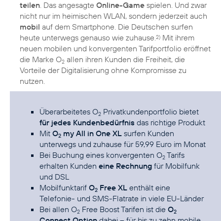
teilen
. Das angesagte
Online-Game
spielen. Und zwar
nicht nur im heimischen WLAN, sondern jederzeit auch
mobil
auf dem Smartphone. Die Deutschen surfen
heute unterwegs genauso wie zuhause.
Mit ihrem
2)
neuen mobilen und konvergenten Tarifportfolio eröffnet
die Marke O
allen ihren Kunden die Freiheit, die
2
Vorteile der Digitalisierung ohne Kompromisse zu
nutzen.
Überarbeitetes O
Privatkundenportfolio bietet
2
für jedes Kundenbedürfnis
das richtige Produkt
Mit
O
my All in One XL
surfen Kunden
2
unterwegs und zuhause für 59,99 Euro im Monat
Bei Buchung eines konvergenten O
Tarifs
2
erhalten Kunden
eine Rechnung
für Mobilfunk
und DSL
Mobilfunktarif
O
Free XL
enthält eine
2
Telefonie- und SMS-Flatrate in viele EU-Länder
Bei allen O
Free Boost Tarifen ist die
O
2
2
Connect Option
dabei – für bis zu zehn mobile