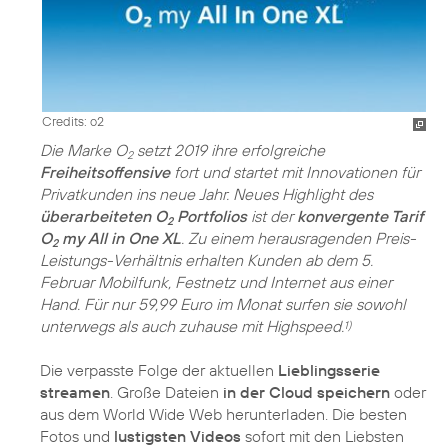
Credits: o2
Die Marke O
setzt 2019 ihre erfolgreiche
2
Freiheitsoffensive
fort und startet mit Innovationen für
Privatkunden ins neue Jahr. Neues Highlight des
überarbeiteten O
Portfolios
ist der
konvergente Tarif
2
O
my All in One XL
. Zu einem herausragenden Preis-
2
Leistungs-Verhältnis erhalten Kunden ab dem 5.
Februar Mobilfunk, Festnetz und Internet aus einer
Hand. Für nur 59,99 Euro im Monat surfen sie sowohl
unterwegs als auch zuhause mit Highspeed.
1)
Die verpasste Folge der aktuellen
Lieblingsserie
streamen
. Große Dateien
in der Cloud speichern
oder
aus dem World Wide Web herunterladen. Die besten
Fotos und
lustigsten Videos
sofort mit den Liebsten