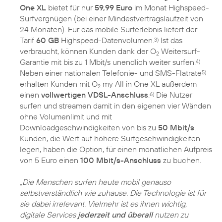
One XL
bietet für nur
59,99 Euro
im Monat Highspeed-
Surfvergnügen (bei einer Mindestvertragslaufzeit von
24 Monaten). Für das mobile Surferlebnis liefert der
Tarif
60 GB
Highspeed-Datenvolumen.
Ist das
3)
verbraucht, können Kunden dank der O
Weitersurf-
2
Garantie mit bis zu 1 Mbit/s unendlich weiter surfen.
4)
Neben einer nationalen Telefonie- und SMS-Flatrate
5)
erhalten Kunden mit O
my All in One XL außerdem
2
einen
vollwertigen VDSL-Anschluss
.
Die Nutzer
6)
surfen und streamen damit in den eigenen vier Wänden
ohne Volumenlimit und mit
Downloadgeschwindigkeiten von bis zu
50 Mbit/s
.
Kunden, die Wert auf höhere Surfgeschwindigkeiten
legen, haben die Option, für einen monatlichen Aufpreis
von 5 Euro einen
100 Mbit/s-Anschluss
zu buchen.
„Die Menschen surfen heute mobil genauso
selbstverständlich wie zuhause. Die Technologie ist für
sie dabei irrelevant. Vielmehr ist es ihnen wichtig,
digitale Services
jederzeit und überall
nutzen zu