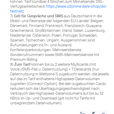
können. Tarif kündbar 4 Wochen zum Monatsende. DSL-
Verfügbarkeitscheck
https://www.o2online.de/e-shop/dsl-
festnetz
7)
Gilt für Gespräche und SMS
aus Deutschland in die
Mobil- und Festnetze der folgenden EU-Länder: Belgien,
Dänemark, Finnland, Frankreich, Französisch-Guayana,
Griechenland, Großbritannien, Irland, Italien, Luxemburg,
Niederlande, Österreich, Polen, Portugal, Schweden,
Spanien, Tschechien, Ungarn. Ausgenommen sind
Rufumleitungen ins In- und Ausland,
Konferenzverbindungen, Mehrwertdienste,
Sonderrufnummern sowie SMS-Mehrwertdienste mit
Premium-Billing.
8)
Zum Tarif
können bis zu 2 weitere Multicards (mit
Voice-/SMS-Flat u. Datennutzung) + 7 Datacards (nur
Datennutzung in Weltzone 1) zugebucht werden, die jeweils
auf das im Tarif enthaltene Highspeed-Datenvolumen
zugreifen (Connect-Option). Bei den zugebuchten Cards
reduziert sich die Übertragungsgeschwindigkeit nach
Verbrauch des Highspeed-Datenvolumens auf bis zu 32
KBit/s im Up- und Download (gilt nicht für Tarife mit
unbegrenztem Datenvolumen).