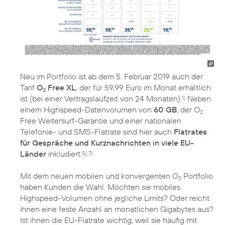
Neu im Portfolio ist ab dem 5. Februar 2019 auch der
Tarif
O
Free XL
, der für 59,99 Euro im Monat erhältlich
2
ist (bei einer Vertragslaufzeit von 24 Monaten).
Neben
1)
einem Highspeed-Datenvolumen von
60 GB
, der O
2
Free Weitersurf-Garantie und einer nationalen
Telefonie- und SMS-Flatrate sind hier auch
Flatrates
für Gespräche und Kurznachrichten in viele EU-
Länder
inkludiert.
5), 7)
Mit dem neuen mobilen und konvergenten O
Portfolio
2
haben Kunden die Wahl. Möchten sie mobiles
Highspeed-Volumen ohne jegliche Limits? Oder reicht
ihnen eine feste Anzahl an monatlichen Gigabytes aus?
Ist ihnen die EU-Flatrate wichtig, weil sie häufig mit