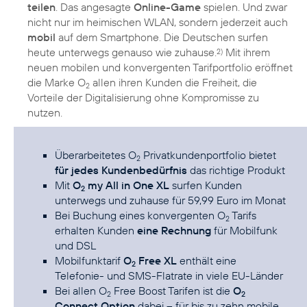
teilen
. Das angesagte
Online-Game
spielen. Und zwar
nicht nur im heimischen WLAN, sondern jederzeit auch
mobil
auf dem Smartphone. Die Deutschen surfen
heute unterwegs genauso wie zuhause.
Mit ihrem
2)
neuen mobilen und konvergenten Tarifportfolio eröffnet
die Marke O
allen ihren Kunden die Freiheit, die
2
Vorteile der Digitalisierung ohne Kompromisse zu
nutzen.
Überarbeitetes O
Privatkundenportfolio bietet
2
für jedes Kundenbedürfnis
das richtige Produkt
Mit
O
my All in One XL
surfen Kunden
2
unterwegs und zuhause für 59,99 Euro im Monat
Bei Buchung eines konvergenten O
Tarifs
2
erhalten Kunden
eine Rechnung
für Mobilfunk
und DSL
Mobilfunktarif
O
Free XL
enthält eine
2
Telefonie- und SMS-Flatrate in viele EU-Länder
Bei allen O
Free Boost Tarifen ist die
O
2
2
Connect Option
dabei – für bis zu zehn mobile