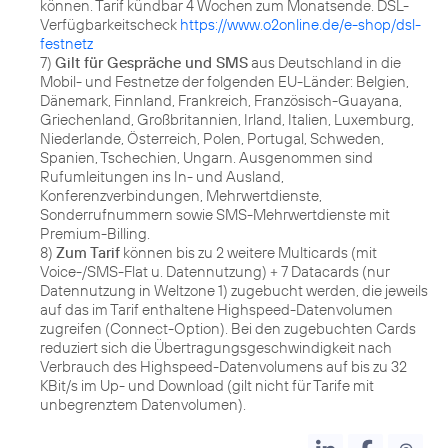
können. Tarif kündbar 4 Wochen zum Monatsende. DSL-
Verfügbarkeitscheck
https://www.o2online.de/e-shop/dsl-
festnetz
7)
Gilt für Gespräche und SMS
aus Deutschland in die
Mobil- und Festnetze der folgenden EU-Länder: Belgien,
Dänemark, Finnland, Frankreich, Französisch-Guayana,
Griechenland, Großbritannien, Irland, Italien, Luxemburg,
Niederlande, Österreich, Polen, Portugal, Schweden,
Spanien, Tschechien, Ungarn. Ausgenommen sind
Rufumleitungen ins In- und Ausland,
Konferenzverbindungen, Mehrwertdienste,
Sonderrufnummern sowie SMS-Mehrwertdienste mit
Premium-Billing.
8)
Zum Tarif
können bis zu 2 weitere Multicards (mit
Voice-/SMS-Flat u. Datennutzung) + 7 Datacards (nur
Datennutzung in Weltzone 1) zugebucht werden, die jeweils
auf das im Tarif enthaltene Highspeed-Datenvolumen
zugreifen (Connect-Option). Bei den zugebuchten Cards
reduziert sich die Übertragungsgeschwindigkeit nach
Verbrauch des Highspeed-Datenvolumens auf bis zu 32
KBit/s im Up- und Download (gilt nicht für Tarife mit
unbegrenztem Datenvolumen).