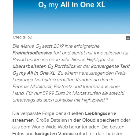
Credits: o2
Die Marke O
setzt 2019 ihre erfolgreiche
2
Freiheitsoffensive
fort und startet mit Innovationen für
Privatkunden ins neue Jahr. Neues Highlight des
überarbeiteten O
Portfolios
ist der
konvergente Tarif
2
O
my All in One XL
. Zu einem herausragenden Preis-
2
Leistungs-Verhältnis erhalten Kunden ab dem 5.
Februar Mobilfunk, Festnetz und Internet aus einer
Hand. Für nur 59,99 Euro im Monat surfen sie sowohl
unterwegs als auch zuhause mit Highspeed.
1)
Die verpasste Folge der aktuellen
Lieblingsserie
streamen
. Große Dateien
in der Cloud speichern
oder
aus dem World Wide Web herunterladen. Die besten
Fotos und
lustigsten Videos
sofort mit den Liebsten