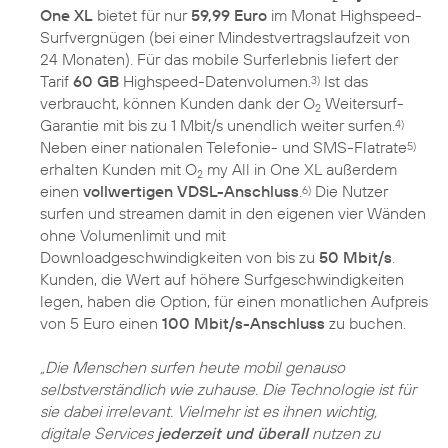
One XL
bietet für nur
59,99 Euro
im Monat Highspeed-
Surfvergnügen (bei einer Mindestvertragslaufzeit von
24 Monaten). Für das mobile Surferlebnis liefert der
Tarif
60 GB
Highspeed-Datenvolumen.
Ist das
3)
verbraucht, können Kunden dank der O
Weitersurf-
2
Garantie mit bis zu 1 Mbit/s unendlich weiter surfen.
4)
Neben einer nationalen Telefonie- und SMS-Flatrate
5)
erhalten Kunden mit O
my All in One XL außerdem
2
einen
vollwertigen VDSL-Anschluss
.
Die Nutzer
6)
surfen und streamen damit in den eigenen vier Wänden
ohne Volumenlimit und mit
Downloadgeschwindigkeiten von bis zu
50 Mbit/s
.
Kunden, die Wert auf höhere Surfgeschwindigkeiten
legen, haben die Option, für einen monatlichen Aufpreis
von 5 Euro einen
100 Mbit/s-Anschluss
zu buchen.
„Die Menschen surfen heute mobil genauso
selbstverständlich wie zuhause. Die Technologie ist für
sie dabei irrelevant. Vielmehr ist es ihnen wichtig,
digitale Services
jederzeit und überall
nutzen zu