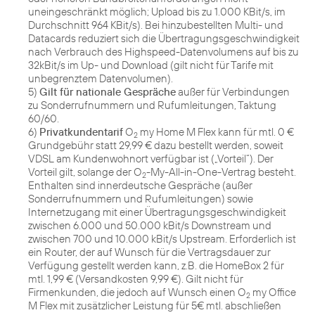
uneingeschränkt möglich; Upload bis zu 1.000 KBit/s, im
Durchschnitt 964 KBit/s). Bei hinzubestellten Multi- und
Datacards reduziert sich die Übertragungsgeschwindigkeit
nach Verbrauch des Highspeed-Datenvolumens auf bis zu
32kBit/s im Up- und Download (gilt nicht für Tarife mit
unbegrenztem Datenvolumen).
5)
Gilt für nationale Gespräche
außer für Verbindungen
zu Sonderrufnummern und Rufumleitungen, Taktung
60/60.
6)
Privatkundentarif
O
my Home M Flex kann für mtl. 0 €
2
Grundgebühr statt 29,99 € dazu bestellt werden, soweit
VDSL am Kundenwohnort verfügbar ist („Vorteil“). Der
Vorteil gilt, solange der O
-My-All-in-One-Vertrag besteht.
2
Enthalten sind innerdeutsche Gespräche (außer
Sonderrufnummern und Rufumleitungen) sowie
Internetzugang mit einer Übertragungsgeschwindigkeit
zwischen 6.000 und 50.000 kBit/s Downstream und
zwischen 700 und 10.000 kBit/s Upstream. Erforderlich ist
ein Router, der auf Wunsch für die Vertragsdauer zur
Verfügung gestellt werden kann, z.B. die HomeBox 2 für
mtl. 1,99 € (Versandkosten 9,99 €). Gilt nicht für
Firmenkunden, die jedoch auf Wunsch einen O
my Office
2
M Flex mit zusätzlicher Leistung für 5€ mtl. abschließen