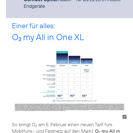
Endgeräte
Einer für alles:
O
my All in One XL
2
So bringt O
am 5. Februar einen neuen Tarif fürs
2
Mobilfunk- und Festnetz auf den Markt:
O
my All in
2