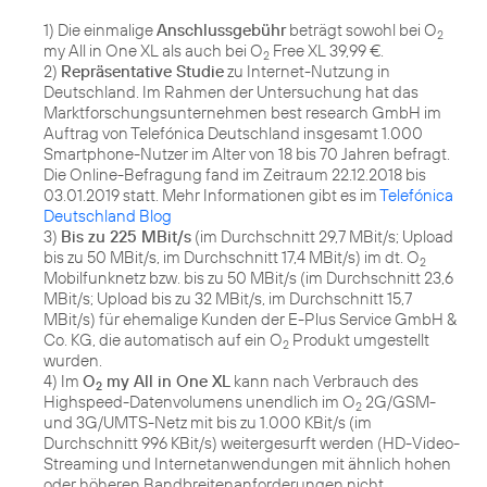
1) Die einmalige
Anschlussgebühr
beträgt sowohl bei O
2
my All in One XL als auch bei O
Free XL 39,99 €.
2
2)
Repräsentative Studie
zu Internet-Nutzung in
Deutschland. Im Rahmen der Untersuchung hat das
Marktforschungsunternehmen best research GmbH im
Auftrag von Telefónica Deutschland insgesamt 1.000
Smartphone-Nutzer im Alter von 18 bis 70 Jahren befragt.
Die Online-Befragung fand im Zeitraum 22.12.2018 bis
03.01.2019 statt. Mehr Informationen gibt es im
Telefónica
Deutschland Blog
3)
Bis zu 225 MBit/s
(im Durchschnitt 29,7 MBit/s; Upload
bis zu 50 MBit/s, im Durchschnitt 17,4 MBit/s) im dt. O
2
Mobilfunknetz bzw. bis zu 50 MBit/s (im Durchschnitt 23,6
MBit/s; Upload bis zu 32 MBit/s, im Durchschnitt 15,7
MBit/s) für ehemalige Kunden der E-Plus Service GmbH &
Co. KG, die automatisch auf ein O
Produkt umgestellt
2
wurden.
4) Im
O
my All in One XL
kann nach Verbrauch des
2
Highspeed-Datenvolumens unendlich im O
2G/GSM-
2
und 3G/UMTS-Netz mit bis zu 1.000 KBit/s (im
Durchschnitt 996 KBit/s) weitergesurft werden (HD-Video-
Streaming und Internetanwendungen mit ähnlich hohen
oder höheren Bandbreitenanforderungen nicht