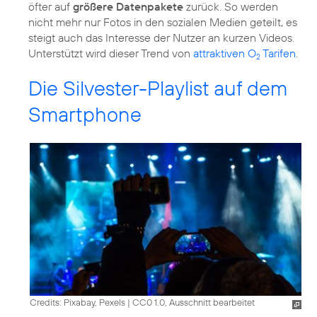
öfter auf
größere Datenpakete
zurück. So werden
nicht mehr nur Fotos in den sozialen Medien geteilt, es
steigt auch das Interesse der Nutzer an kurzen Videos.
Unterstützt wird dieser Trend von
attraktiven O
Tarifen
.
2
Die Silvester-Playlist auf dem
Smartphone
Credits: Pixabay, Pexels
|
CC0 1.0, Ausschnitt bearbeitet