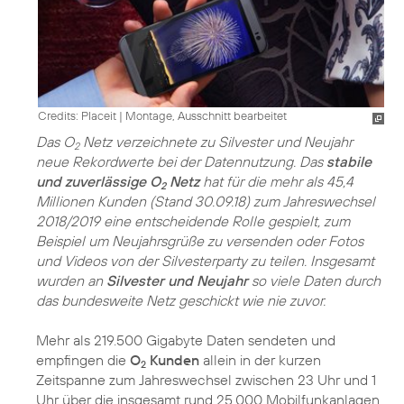
Credits: Placeit
|
Montage, Ausschnitt bearbeitet
Das O
Netz verzeichnete zu Silvester und Neujahr
2
neue Rekordwerte bei der Datennutzung. Das
stabile
und zuverlässige O
Netz
hat für die mehr als 45,4
2
Millionen Kunden (Stand 30.09.18) zum Jahreswechsel
2018/2019 eine entscheidende Rolle gespielt, zum
Beispiel um Neujahrsgrüße zu versenden oder Fotos
und Videos von der Silvesterparty zu teilen. Insgesamt
wurden an
Silvester und Neujahr
so viele Daten durch
das bundesweite Netz geschickt wie nie zuvor.
Mehr als 219.500 Gigabyte Daten sendeten und
empfingen die
O
Kunden
allein in der kurzen
2
Zeitspanne zum Jahreswechsel zwischen 23 Uhr und 1
Uhr über die insgesamt rund 25.000 Mobilfunkanlagen