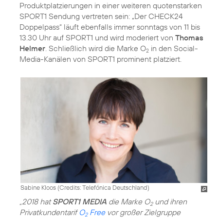
Produktplatzierungen in einer weiteren quotenstarken
SPORT1 Sendung vertreten sein: „Der CHECK24
Doppelpass“ läuft ebenfalls immer sonntags von 11 bis
13.30 Uhr auf SPORT1 und wird moderiert von
Thomas
Helmer
. Schließlich wird die Marke O
in den Social-
2
Media-Kanälen von SPORT1 prominent platziert.
Sabine Kloos (
Credits: Telefónica Deutschland
)
„2018 hat
SPORT1 MEDIA
die Marke O
und ihren
2
Privatkundentarif
O
Free
vor großer Zielgruppe
2