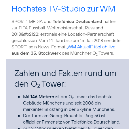
Höchstes TV-Studio zur WM
SPORT1 MEDIA und
Telefónica Deutschland
hatten
zur FIFA Fussball-Weltmeisterschaft Russland
2018&#x2122; erstmals eine Location-Partnerschaft
geschlossen: Vom 14. Juni bis zum 15. Juli 2018 sendete
SPORT1 sein News-Format
„WM Aktuell“ täglich live
aus dem 35. Stockwerk
des Münchner O
Towers.
2
Zahlen und Fakten rund um
den O
Tower:
2
Mit
146 Metern
ist der
O
Tower
das höchste
2
Gebäude Münchens und seit 2006 ein
markanter Blickfang in der Skyline Münchens.
Der Turm am Georg-Brauchle-Ring 50 ist
offizieller Firmensitz
von Telefónica Deutschland.
Auf 37 Stockwerken bietet der O
Tower den