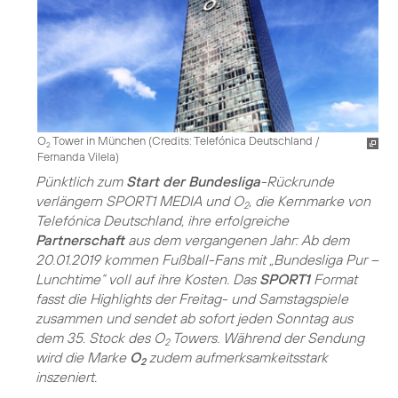
O
Tower in München (
Credits: Telefónica Deutschland /
2
Fernanda Vilela
)
Pünktlich zum
Start der Bundesliga
-Rückrunde
verlängern SPORT1 MEDIA und O
, die Kernmarke von
2
Telefónica Deutschland, ihre erfolgreiche
Partnerschaft
aus dem vergangenen Jahr: Ab dem
20.01.2019 kommen Fußball-Fans mit „Bundesliga Pur –
Lunchtime“ voll auf ihre Kosten. Das
SPORT1
Format
fasst die Highlights der Freitag- und Samstagspiele
zusammen und sendet ab sofort jeden Sonntag aus
dem 35. Stock des O
Towers. Während der Sendung
2
wird die Marke
O
zudem aufmerksamkeitsstark
2
inszeniert.