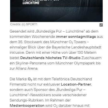
Credits: (c) SPORT1
Gesendet wird „Bundesliga Pur – Lunchtime“ ab dem
kommenden Wochenende
immer sonntagmittags
aus
dem 35. Stockwerk des Münchner O
Towers –
2
einmaliger Blick über die Bayerische Landeshauptstadt
inklusive. Denn mit einer Höhe von über 130 Metern
bietet
Deutschlands höchstes TV-Studio
Zuschauern
ein Skyline-Panorama vom Münchner Olympiapark bis
zur Allianz Arena.
Die Marke
O
ist mit dem Telefónica Deutschland
2
Firmensitz nicht nur exklusiver
Location-Partner
,
sondern auch Sponsor des „Bundesliga Pur –
Lunchtime“-Newstickers sowie verschiedener
Sendungs-Rubriken. Im Rahmen der
Medienkooperation
wird O
darüber hinaus mit
2