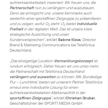
aufmerksamkeitsstark inszeniert. Wir freuen uns, die
Partnerschaft
nun zu verlängern und auszubauen.
Denn sie ermöglicht uns, unsere Kernmarke auch
weiterhin einer sportaffinen Zielgruppe zu präsentieren
und zu zeigen, wofür O
steht: O
bietet
individuelle
2
2
Freiheit
in der digitalen Welt. Das ist unsere klare
strategische Ausrichtung und unser
Kundenversprechen“
, erklärt
Sabine Kloos
, Director
Brand & Marketing Communications bei Telefónica
Deutschland.
„Das einzigartige Location-
Vermarktungskonzept
ist
rundum erfolgreich. Daher freuen wir uns umso mehr,
die Partnerschaft mit Telefónica Deutschland
verlängern und ausweiten
zu können. Mit ‚Bundesliga
Pur – Lunchtime‘ bieten wir unserem Partner Telefónica
erneut eine individuelle Lösung für einen
aufmerksamkeitsstarken Markenauftritt in der
sportaffinen Zielgruppe
“
, erklärt
Christian Gruber
,
Geschäftsführer der SPORT1 MEDIA GmbH.