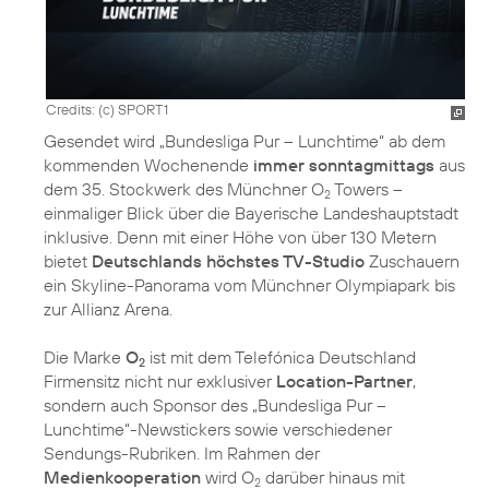
Credits: (c) SPORT1
Gesendet wird „Bundesliga Pur – Lunchtime“ ab dem
kommenden Wochenende
immer sonntagmittags
aus
dem 35. Stockwerk des Münchner O
Towers –
2
einmaliger Blick über die Bayerische Landeshauptstadt
inklusive. Denn mit einer Höhe von über 130 Metern
bietet
Deutschlands höchstes TV-Studio
Zuschauern
ein Skyline-Panorama vom Münchner Olympiapark bis
zur Allianz Arena.
Die Marke
O
ist mit dem Telefónica Deutschland
2
Firmensitz nicht nur exklusiver
Location-Partner
,
sondern auch Sponsor des „Bundesliga Pur –
Lunchtime“-Newstickers sowie verschiedener
Sendungs-Rubriken. Im Rahmen der
Medienkooperation
wird O
darüber hinaus mit
2