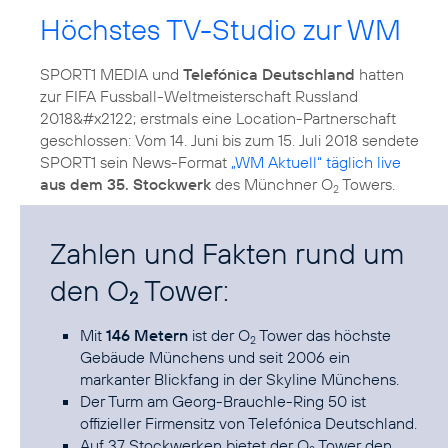
Höchstes TV-Studio zur WM
SPORT1 MEDIA und
Telefónica Deutschland
hatten
zur FIFA Fussball-Weltmeisterschaft Russland
2018&#x2122; erstmals eine Location-Partnerschaft
geschlossen: Vom 14. Juni bis zum 15. Juli 2018 sendete
SPORT1 sein News-Format
„WM Aktuell“ täglich live
aus dem 35. Stockwerk
des Münchner O
Towers.
2
Zahlen und Fakten rund um
den O
Tower:
2
Mit
146 Metern
ist der
O
Tower
das höchste
2
Gebäude Münchens und seit 2006 ein
markanter Blickfang in der Skyline Münchens.
Der Turm am Georg-Brauchle-Ring 50 ist
offizieller Firmensitz
von Telefónica Deutschland.
Auf 37 Stockwerken bietet der O
Tower den