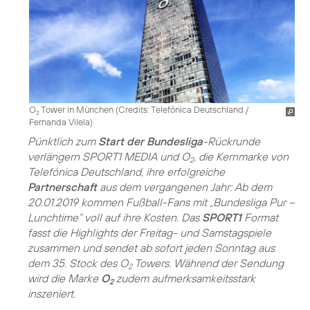
O
Tower in München (
Credits: Telefónica Deutschland /
2
Fernanda Vilela
)
Pünktlich zum
Start der Bundesliga
-Rückrunde
verlängern SPORT1 MEDIA und O
, die Kernmarke von
2
Telefónica Deutschland, ihre erfolgreiche
Partnerschaft
aus dem vergangenen Jahr: Ab dem
20.01.2019 kommen Fußball-Fans mit „Bundesliga Pur –
Lunchtime“ voll auf ihre Kosten. Das
SPORT1
Format
fasst die Highlights der Freitag- und Samstagspiele
zusammen und sendet ab sofort jeden Sonntag aus
dem 35. Stock des O
Towers. Während der Sendung
2
wird die Marke
O
zudem aufmerksamkeitsstark
2
inszeniert.