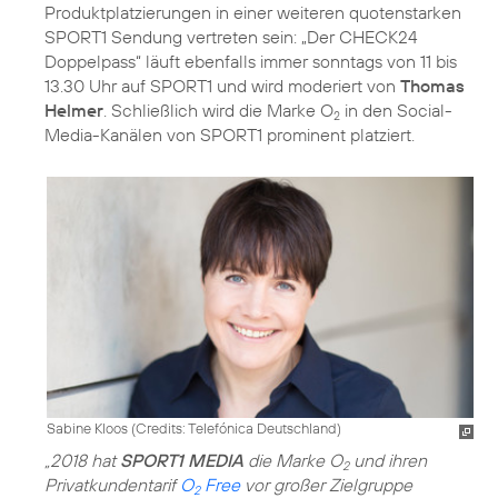
Produktplatzierungen in einer weiteren quotenstarken
SPORT1 Sendung vertreten sein: „Der CHECK24
Doppelpass“ läuft ebenfalls immer sonntags von 11 bis
13.30 Uhr auf SPORT1 und wird moderiert von
Thomas
Helmer
. Schließlich wird die Marke O
in den Social-
2
Media-Kanälen von SPORT1 prominent platziert.
Sabine Kloos (
Credits: Telefónica Deutschland
)
„2018 hat
SPORT1 MEDIA
die Marke O
und ihren
2
Privatkundentarif
O
Free
vor großer Zielgruppe
2