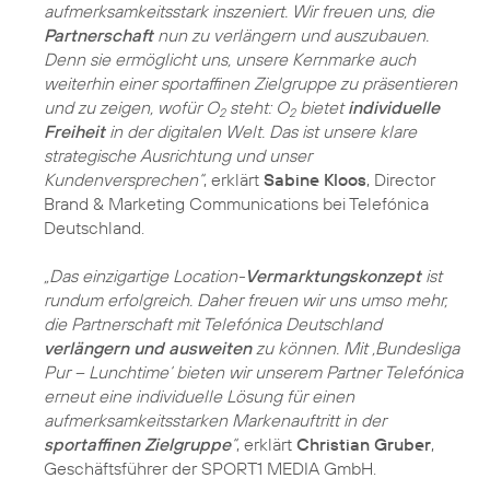
aufmerksamkeitsstark inszeniert. Wir freuen uns, die
Partnerschaft
nun zu verlängern und auszubauen.
Denn sie ermöglicht uns, unsere Kernmarke auch
weiterhin einer sportaffinen Zielgruppe zu präsentieren
und zu zeigen, wofür O
steht: O
bietet
individuelle
2
2
Freiheit
in der digitalen Welt. Das ist unsere klare
strategische Ausrichtung und unser
Kundenversprechen“
, erklärt
Sabine Kloos
, Director
Brand & Marketing Communications bei Telefónica
Deutschland.
„Das einzigartige Location-
Vermarktungskonzept
ist
rundum erfolgreich. Daher freuen wir uns umso mehr,
die Partnerschaft mit Telefónica Deutschland
verlängern und ausweiten
zu können. Mit ‚Bundesliga
Pur – Lunchtime‘ bieten wir unserem Partner Telefónica
erneut eine individuelle Lösung für einen
aufmerksamkeitsstarken Markenauftritt in der
sportaffinen Zielgruppe
“
, erklärt
Christian Gruber
,
Geschäftsführer der SPORT1 MEDIA GmbH.