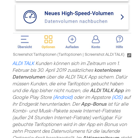
Screenshot Tarifoptionen (
Tarifoptionen
|
Screenshot ALDI TALK
)
ALDI TALK
Kunden können sich im Zeitraum vom 1.
Februar bis 30. April 2019 zusätzliches
kostenloses
Datenvolumen
über die ALDI TALK App sichern. Dafür
müssen Kunden, die eine Tarifoption gebucht haben
und die App bisher nicht nutzen, die
ALDI TALK App
im
Google Play Store
(Android)
oder im Appstore
(iOS)
auf
ihr Endgerät herunterladen. Der
App-Bonus
ist für alle
Kombi- und Musik-Pakete sowie Internet-Flatrates
(außer 24 Stunden Internet-Flatrate) verfügbar. Für
gebuchte Tarifoptionen wird in der App ein Bonus von
zehn Prozent des Datenvolumens für die laufende
Optionslaufzeit bereitgestellt. Im
Aktionszeitraum
steht