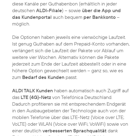
diese Kanäle per Guthabenbon (erhältlich in jeder
deutschen
ALDI-Filiale
) – sowie
über die App und
das Kundenportal
auch bequem
per Bankkonto
–
möglich.
Die Optionen haben jeweils eine vierwöchige Laufzeit.
Ist genug Guthaben auf dem Prepaid-Konto vorhanden,
verlängert sich die Laufzeit der Pakete vor Ablauf um
weitere vier Wochen. Alternativ können die Pakete
jederzeit zum Ende der Laufzeit abbestellt oder in eine
höhere Option gewechselt werden – ganz so, wie es
zum
Bedarf des Kunden
passt.
ALDI TALK Kunden
haben automatisch auch Zugriff auf
das
LTE (4G)-Netz
von Telefónica Deutschland.
Dadurch profitieren sie mit entsprechendem Endgerät
in den Ausbaugebieten der Technologie auch von der
mobilen Telefonie über das LTE-Netz (Voice over LTE;
VoLTE) oder WLAN (Voice over WiFi; VoWiFi) sowie von
einer deutlich
verbesserten Sprachqualität
dank