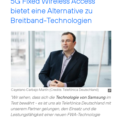
5G Fixed Wireless Access
bietet eine Alternative zu
Breitband-Technologien
Cayetano Carbajo Martín (
Credits: Telefónica Deutschland
)
“Wir sehen, dass sich die
Technologie von Samsung
im
Test bewährt - es ist uns als Telefónica Deutschland mit
unserem Partner gelungen, den Einsatz und die
Leistungsfähigkeit einer neuen FWA-Technologie