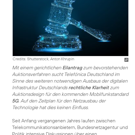
Credits: Shutterstock, Anton Khrupin
Mit einem gerichtlichen
Eilantrag
zum bevorstehenden
Auktionsverfahren sucht Telefónica Deutschland im
Sinne des weiteren notwendigen Ausbaus der digitalen
Infrastruktur Deutschlands
rechtliche Klarheit
zum
Auktionsdesign für den kommenden Mobilfunkstandard
5G
. Auf den Zeitplan für den Netzausbau der
Technologie hat dies keinen Einfluss.
Seit Anfang vergangenen Jahres laufen zwischen
Telekommunikationsanbietern, Bundesnetzagentur und
Politik intensive Diskussionen über einen