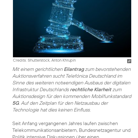
Credits: Shutterstock, Anton Khrupin
Mit einem gerichtlichen
Eilantrag
zum bevorstehenden
Auktionsverfahren sucht Telefónica Deutschland im
Sinne des weiteren notwendigen Ausbaus der digitalen
Infrastruktur Deutschlands
rechtliche Klarheit
zum
Auktionsdesign für den kommenden Mobilfunkstandard
5G
. Auf den Zeitplan für den Netzausbau der
Technologie hat dies keinen Einfluss.
Seit Anfang vergangenen Jahres laufen zwischen
Telekommunikationsanbietern, Bundesnetzagentur und
Politik intensive Diskussionen über einen