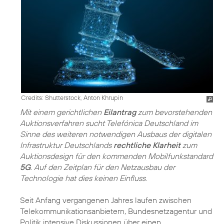
Credits: Shutterstock, Anton Khrupin
Mit einem gerichtlichen
Eilantrag
zum bevorstehenden
Auktionsverfahren sucht Telefónica Deutschland im
Sinne des weiteren notwendigen Ausbaus der digitalen
Infrastruktur Deutschlands
rechtliche Klarheit
zum
Auktionsdesign für den kommenden Mobilfunkstandard
5G
. Auf den Zeitplan für den Netzausbau der
Technologie hat dies keinen Einfluss.
Seit Anfang vergangenen Jahres laufen zwischen
Telekommunikationsanbietern, Bundesnetzagentur und
Politik intensive Diskussionen über einen