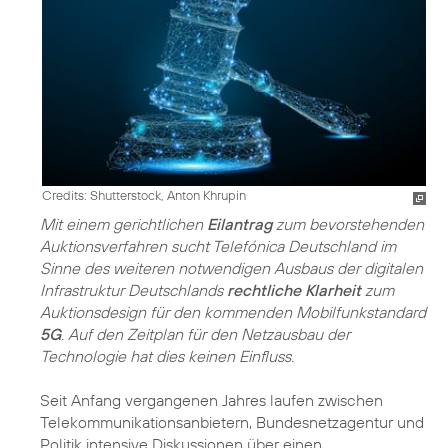
Credits: Shutterstock, Anton Khrupin
Mit einem gerichtlichen
Eilantrag
zum bevorstehenden
Auktionsverfahren sucht Telefónica Deutschland im
Sinne des weiteren notwendigen Ausbaus der digitalen
Infrastruktur Deutschlands
rechtliche Klarheit
zum
Auktionsdesign für den kommenden Mobilfunkstandard
5G
. Auf den Zeitplan für den Netzausbau der
Technologie hat dies keinen Einfluss.
Seit Anfang vergangenen Jahres laufen zwischen
Telekommunikationsanbietern, Bundesnetzagentur und
Politik intensive Diskussionen über einen