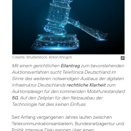
Credits: Shutterstock, Anton Khrupin
Mit einem gerichtlichen
Eilantrag
zum bevorstehenden
Auktionsverfahren sucht Telefónica Deutschland im
Sinne des weiteren notwendigen Ausbaus der digitalen
Infrastruktur Deutschlands
rechtliche Klarheit
zum
Auktionsdesign für den kommenden Mobilfunkstandard
5G
. Auf den Zeitplan für den Netzausbau der
Technologie hat dies keinen Einfluss.
Seit Anfang vergangenen Jahres laufen zwischen
Telekommunikationsanbietern, Bundesnetzagentur und
Politik intensive Diskussionen über einen