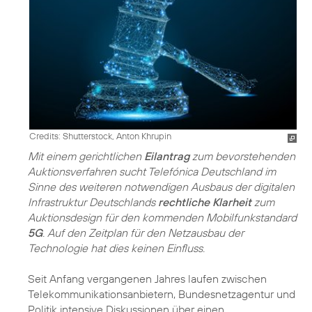
Credits: Shutterstock, Anton Khrupin
Mit einem gerichtlichen
Eilantrag
zum bevorstehenden
Auktionsverfahren sucht Telefónica Deutschland im
Sinne des weiteren notwendigen Ausbaus der digitalen
Infrastruktur Deutschlands
rechtliche Klarheit
zum
Auktionsdesign für den kommenden Mobilfunkstandard
5G
. Auf den Zeitplan für den Netzausbau der
Technologie hat dies keinen Einfluss.
Seit Anfang vergangenen Jahres laufen zwischen
Telekommunikationsanbietern, Bundesnetzagentur und
Politik intensive Diskussionen über einen