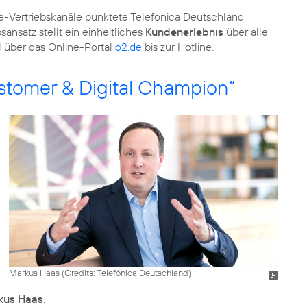
ne-Vertriebskanäle punktete Telefónica Deutschland
nsatz stellt ein einheitliches
Kundenerlebnis
über alle
 über das Online-Portal
o2.de
bis zur Hotline.
tomer & Digital Champion“
Markus Haas (
Credits: Telefónica Deutschland
)
kus Haas
.