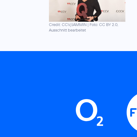
Credit: CCV/JAMMIN
|
Foto: CC BY 2.0,
Ausschnitt bearbeitet