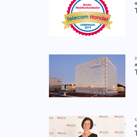
G
2
A
1
C