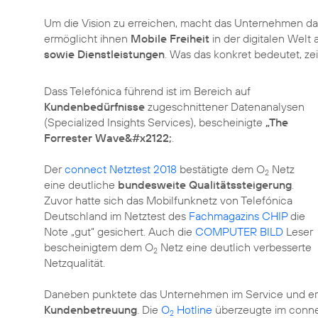
Um die Vision zu erreichen, macht das Unternehmen da
ermöglicht ihnen
Mobile Freiheit
in der digitalen Welt 
sowie Dienstleistungen
. Was das konkret bedeutet, ze
Dass Telefónica führend ist im Bereich auf
Kundenbedürfnisse
zugeschnittener Datenanalysen
(Specialized Insights Services), bescheinigte
„The
Forrester Wave&#x2122;
.
Der
connect Netztest 2018
bestätigte dem O
Netz
2
eine deutliche
bundesweite Qualitätssteigerung
.
Zuvor hatte sich das Mobilfunknetz von Telefónica
Deutschland im Netztest des
Fachmagazins CHIP
die
Note „gut“ gesichert. Auch die
COMPUTER BILD
Leser
bescheinigtem dem O
Netz eine deutlich verbesserte
2
Netzqualität.
Daneben punktete das Unternehmen im Service und er
Kundenbetreuung
. Die
O
Hotline
überzeugte im connec
2