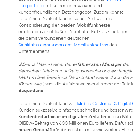
2
Tarifportfolio
mit seinem innovativen und
kundenfreundlichen Datenangebot. Zudem konnte
Telefónica Deutschland in seiner Amtszeit die
Konsolidierung der beiden Mobilfunknetze
erfolgreich abschließen. Namhafte Netztests belegen
die damit verbundenen deutlichen
Qualitätssteigerungen des Mobilfunknetzes
des
Unternehmens.
„
Markus Haas ist einer der
erfahrensten Manager
der
deutschen Telekommunikationsbranche und ein langjäh
Markus Haas Telefónica Deutschland weiter durch die 
führen wird“
, sagt die Aufsichtsratsvorsitzende der Te
Baquedano
.
Telefónica Deutschland will
Mobile Customer & Digita
Kunden sukzessive einfacher, schneller und besser wir
Kundenbedürfnisse im digitalen Zeitalter
in den Mitte
OIBDA-Beitrag von 600 Millionen Euro liefern. Dafür so
neuen Geschäftsfeldern
gehoben sowie weitere Effizie