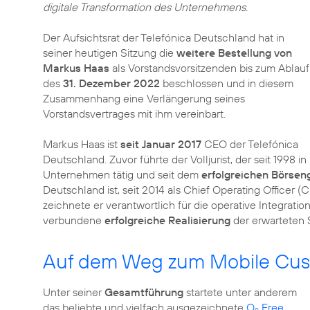
digitale Transformation des Unternehmens.
Der Aufsichtsrat der Telefónica Deutschland hat in
seiner heutigen Sitzung die
weitere Bestellung von
Markus Haas
als Vorstandsvorsitzenden bis zum Ablauf
des
31. Dezember 2022
beschlossen und in diesem
Zusammenhang eine Verlängerung seines
Vorstandsvertrages mit ihm vereinbart.
Markus Haas ist
seit Januar 2017
CEO der Telefónica
Deutschland. Zuvor führte der Volljurist, der seit 1998
Unternehmen tätig und seit dem
erfolgreichen Börsen
Deutschland ist, seit 2014 als Chief Operating Officer 
zeichnete er verantwortlich für die operative Integrati
verbundene
erfolgreiche Realisierung
der erwarteten 
Auf dem Weg zum Mobile Cust
Unter seiner
Gesamtführung
startete unter anderem
das beliebte und vielfach ausgezeichnete
O
Free