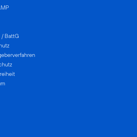
AMP
 / BattG
hutz
geberverfahren
chutz
reiheit
um