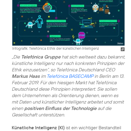
Infografik: Telefónica Ethik der künstlichen Intelligenz
„Die
Telefónica Gruppe
hat sich weltweit dazu bekannt,
künstliche Intelligenz nur nach konkreten Prinzipien der
Ethik einzusetzen“, so Telefónica Deutschland CEO
Markus Haas
im
Telefónica BASECAMP
in Berlin am 13.
Februar 2019. Für den hiesigen Markt hat Telefónica
Deutschland diese Prinzipien interpretiert. Sie sollen
dem Unternehmen als Orientierung dienen, wenn es
mit Daten und künstlicher Intelligenz arbeitet und somit
einen
positiven Einfluss der Technologie
auf die
Gesellschaft unterstützen.
Künstliche Intelligenz (KI)
ist ein wichtiger Bestandteil