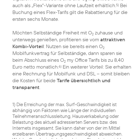
auch als „Flex“-Variante ohne Laufzeit erhältlich.
Bei
5)
Buchung eines Flex-Tarifs gilt die Rabattierung für die
ersten sechs Monate.
Möchten Selbständige Freiheit mit O
zuhause und
2
unterwegs genießen, profitieren sie vom
attraktiven
Kombi-Vorteil
: Nutzen sie bereits einen O
2
Mobilfunkvertrag für Selbständige, dann sparen sie
beim Abschluss eines O
my Office Tarifs bis zu 8,40
2
Euro netto monatlich.
Ein weiterer Vorteil: Sie erhalten
6)
eine Rechnung für Mobilfunk und DSL – somit bleiben
die Kosten für beide
Tarife übersichtlich und
transparent
.
1) Die Erreichung der max. Surf-Geschwindigkeit ist
abhängig von Faktoren wie Länge der individuellen
Teilnehmeranschlussleitung, Hausverkabelung oder
Belastung des aktuell adressierten Servers bzw. des
Internets insgesamt. Sie kann daher von der im Mittel
erzielbaren Übertragungsgeschwindigkeit abweichen.