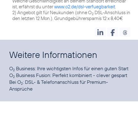
Welche Geschwindigkeit an deinem Standort erreichbar
ist, erfährst du unter
www.o2.de/dsl-verfuegbarkeit
.
2) Angebot gilt für Neukunden (ohne O
DSL-Anschluss in
2
den letzten 12 Mon.). Grundgebührersparnis 12 x 8,40€
Weitere Informationen
O
Business:
Ihre wichtigsten Infos für einen guten Start
2
O
Business Fusion:
Perfekt kombiniert - clever gespart
2
Bei O
:
DSL- & Telefonanschluss für Premium-
2
Ansprüche