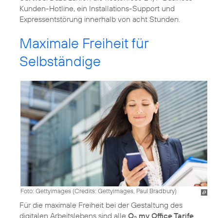
Kunden-Hotline, ein Installations-Support und
Expressentstörung innerhalb von acht Stunden.
Maximale Freiheit für
Selbständige
Foto: Gettyimages (
Credits: Gettyimages, Paul Bradbury
)
Für die maximale Freiheit bei der Gestaltung des
digitalen Arbeitslebens sind alle
O
my Office Tarife
2