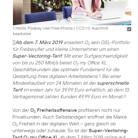
Credits: Pixabay User Free-Photos
|
CC0 1.0, Auschnitt
bearbeitet
]]
Ab dem 7. März 2019
erweitert O
sein DSL-Portfolio
2
für Freiberufler und kleine Unternehmer um einen
Super-Vectoring-Tarif
. Mit einer Surfgeschwindigkeit
von bis zu 250 Mbit/s bietet O
my Office XL
2
Geschäftskunden das optimale Fundament für die
Gestaltung ihres digitalen Arbeitslebens.
Bei einer
1)
Mindestlaufzeit von 24 Monaten ist der
superschnelle
Tarif
im ersten Jahr für 39,99 Euro erhältlich, ab dem 13.
Vertragsmonat zahlen Kunden 49,99 Euro im Monat.
2)
Von der
O
Freiheitsoffensive
profitieren nicht nur
2
Privatkunden. Auch Selbständigen eröffnet die Marke
O
Freiheit in der digitalen Welt – ganz gleich ob
2
unterwegs oder zuhause: So ist der
Super-Vectoring-
Tarif O
my Office XL
ab dem 7. März 2019 online auf