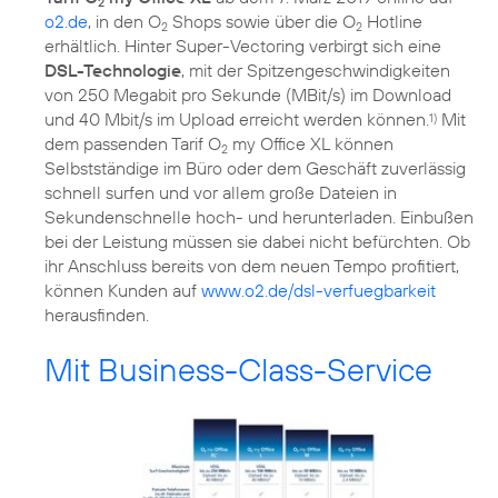
2
o2.de
, in den O
Shops sowie über die O
Hotline
2
2
erhältlich. Hinter Super-Vectoring verbirgt sich eine
DSL-Technologie
, mit der Spitzengeschwindigkeiten
von 250 Megabit pro Sekunde (MBit/s) im Download
und 40 Mbit/s im Upload erreicht werden können.
Mit
1)
dem passenden Tarif O
my Office XL können
2
Selbstständige im Büro oder dem Geschäft zuverlässig
schnell surfen und vor allem große Dateien in
Sekundenschnelle hoch- und herunterladen. Einbußen
bei der Leistung müssen sie dabei nicht befürchten. Ob
ihr Anschluss bereits von dem neuen Tempo profitiert,
können Kunden auf
www.o2.de/dsl-verfuegbarkeit
herausfinden.
Mit Business-Class-Service