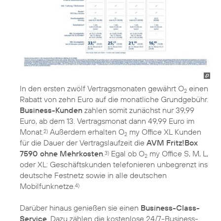
In den ersten zwölf Vertragsmonaten gewährt O
einen
2
Rabatt von zehn Euro auf die monatliche Grundgebühr.
Business-Kunden
zahlen somit zunächst nur 39,99
Euro, ab dem 13. Vertragsmonat dann 49,99 Euro im
Monat.
Außerdem erhalten O
my Office XL Kunden
2)
2
für die Dauer der Vertragslaufzeit die
AVM Fritz!Box
7590 ohne Mehrkosten
.
Egal ob O
my Office S, M, L,
3)
2
oder XL: Geschäftskunden telefonieren unbegrenzt ins
deutsche Festnetz sowie in alle deutschen
Mobilfunknetze.
4)
Darüber hinaus genießen sie einen
Business-Class-
Service
. Dazu zählen die kostenlose 24/7-Business-