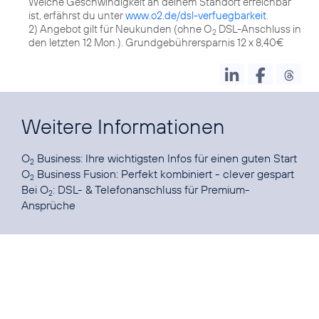
Welche Geschwindigkeit an deinem Standort erreichbar
ist, erfährst du unter
www.o2.de/dsl-verfuegbarkeit
.
2) Angebot gilt für Neukunden (ohne O
DSL-Anschluss in
2
den letzten 12 Mon.). Grundgebührersparnis 12 x 8,40€
Weitere Informationen
O
Business:
Ihre wichtigsten Infos für einen guten Start
2
O
Business Fusion:
Perfekt kombiniert - clever gespart
2
Bei O
:
DSL- & Telefonanschluss für Premium-
2
Ansprüche