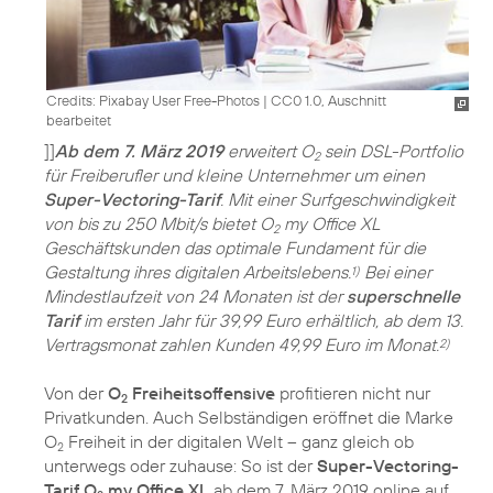
Credits: Pixabay User Free-Photos
|
CC0 1.0, Auschnitt
bearbeitet
]]
Ab dem 7. März 2019
erweitert O
sein DSL-Portfolio
2
für Freiberufler und kleine Unternehmer um einen
Super-Vectoring-Tarif
. Mit einer Surfgeschwindigkeit
von bis zu 250 Mbit/s bietet O
my Office XL
2
Geschäftskunden das optimale Fundament für die
Gestaltung ihres digitalen Arbeitslebens.
Bei einer
1)
Mindestlaufzeit von 24 Monaten ist der
superschnelle
Tarif
im ersten Jahr für 39,99 Euro erhältlich, ab dem 13.
Vertragsmonat zahlen Kunden 49,99 Euro im Monat.
2)
Von der
O
Freiheitsoffensive
profitieren nicht nur
2
Privatkunden. Auch Selbständigen eröffnet die Marke
O
Freiheit in der digitalen Welt – ganz gleich ob
2
unterwegs oder zuhause: So ist der
Super-Vectoring-
Tarif O
my Office XL
ab dem 7. März 2019 online auf