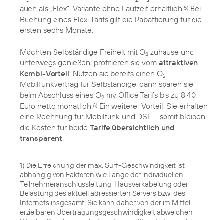
auch als „Flex“-Variante ohne Laufzeit erhältlich.
Bei
5)
Buchung eines Flex-Tarifs gilt die Rabattierung für die
ersten sechs Monate.
Möchten Selbständige Freiheit mit O
zuhause und
2
unterwegs genießen, profitieren sie vom
attraktiven
Kombi-Vorteil
: Nutzen sie bereits einen O
2
Mobilfunkvertrag für Selbständige, dann sparen sie
beim Abschluss eines O
my Office Tarifs bis zu 8,40
2
Euro netto monatlich.
Ein weiterer Vorteil: Sie erhalten
6)
eine Rechnung für Mobilfunk und DSL – somit bleiben
die Kosten für beide
Tarife übersichtlich und
transparent
.
1) Die Erreichung der max. Surf-Geschwindigkeit ist
abhängig von Faktoren wie Länge der individuellen
Teilnehmeranschlussleitung, Hausverkabelung oder
Belastung des aktuell adressierten Servers bzw. des
Internets insgesamt. Sie kann daher von der im Mittel
erzielbaren Übertragungsgeschwindigkeit abweichen.