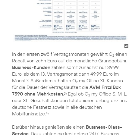
In den ersten zwölf Vertragsmonaten gewährt O
einen
2
Rabatt von zehn Euro auf die monatliche Grundgebühr.
Business-Kunden
zahlen somit zunächst nur 39,99
Euro, ab dem 13. Vertragsmonat dann 49,99 Euro im
Monat.
Außerdem erhalten O
my Office XL Kunden
2)
2
für die Dauer der Vertragslaufzeit die
AVM Fritz!Box
7590 ohne Mehrkosten
.
Egal ob O
my Office S, M, L,
3)
2
oder XL: Geschäftskunden telefonieren unbegrenzt ins
deutsche Festnetz sowie in alle deutschen
Mobilfunknetze.
4)
Darüber hinaus genießen sie einen
Business-Class-
Service
. Dazu zählen die kostenlose 24/7-Business-