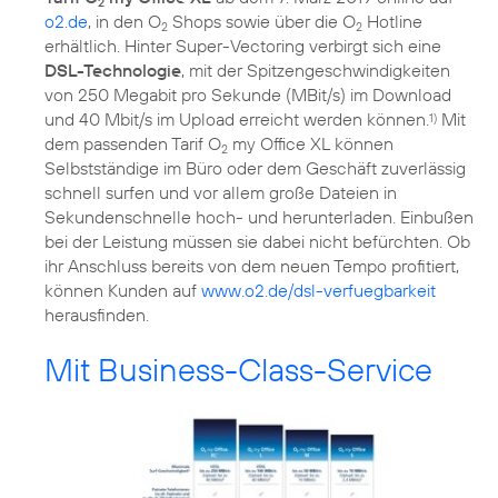
2
o2.de
, in den O
Shops sowie über die O
Hotline
2
2
erhältlich. Hinter Super-Vectoring verbirgt sich eine
DSL-Technologie
, mit der Spitzengeschwindigkeiten
von 250 Megabit pro Sekunde (MBit/s) im Download
und 40 Mbit/s im Upload erreicht werden können.
Mit
1)
dem passenden Tarif O
my Office XL können
2
Selbstständige im Büro oder dem Geschäft zuverlässig
schnell surfen und vor allem große Dateien in
Sekundenschnelle hoch- und herunterladen. Einbußen
bei der Leistung müssen sie dabei nicht befürchten. Ob
ihr Anschluss bereits von dem neuen Tempo profitiert,
können Kunden auf
www.o2.de/dsl-verfuegbarkeit
herausfinden.
Mit Business-Class-Service