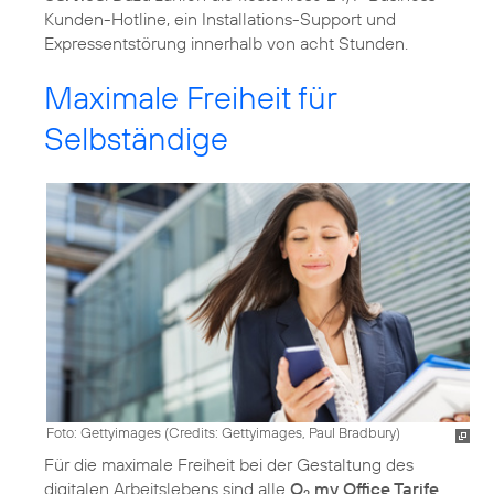
Kunden-Hotline, ein Installations-Support und
Expressentstörung innerhalb von acht Stunden.
Maximale Freiheit für
Selbständige
Foto: Gettyimages (
Credits: Gettyimages, Paul Bradbury
)
Für die maximale Freiheit bei der Gestaltung des
digitalen Arbeitslebens sind alle
O
my Office Tarife
2