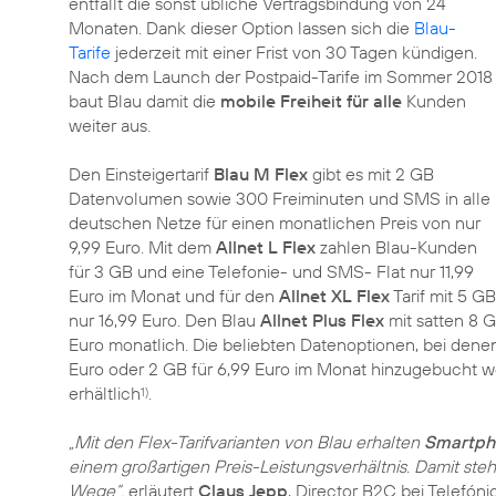
entfällt die sonst übliche Vertragsbindung von 24
Monaten. Dank dieser Option lassen sich die
Blau-
Tarife
jederzeit mit einer Frist von 30 Tagen kündigen.
Nach dem Launch der Postpaid-Tarife im Sommer 2018
baut Blau damit die
mobile Freiheit für alle
Kunden
weiter aus.
Den Einsteigertarif
Blau M Flex
gibt es mit 2 GB
Datenvolumen sowie 300 Freiminuten und SMS in alle
deutschen Netze für einen monatlichen Preis von nur
9,99 Euro. Mit dem
Allnet L Flex
zahlen Blau-Kunden
für 3 GB und eine Telefonie- und SMS- Flat nur 11,99
Euro im Monat und für den
Allnet XL Flex
Tarif mit 5 
nur 16,99 Euro. Den Blau
Allnet Plus Flex
mit satten 8 G
Euro monatlich. Die beliebten Datenoptionen, bei den
Euro oder 2 GB für 6,99 Euro im Monat hinzugebucht w
erhältlich
.
1)
„Mit den Flex-Tarifvarianten von Blau erhalten
Smartpho
einem großartigen Preis-Leistungsverhältnis. Damit ste
Wege“,
erläutert
Claus Jepp
, Director B2C bei Telefón