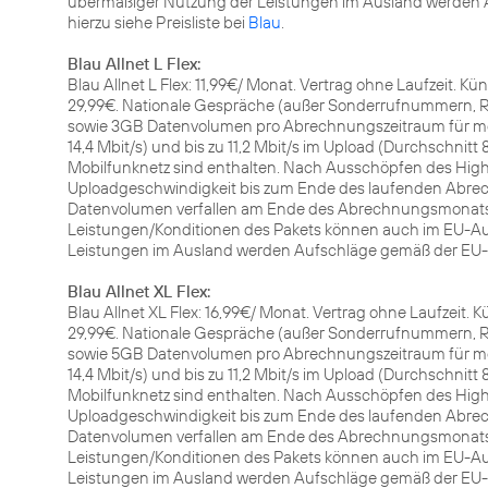
übermäßiger Nutzung der Leistungen im Ausland werden A
hierzu siehe Preisliste bei
Blau
.
Blau Allnet L Flex:
Blau Allnet L Flex: 11,99€/ Monat. Vertrag ohne Laufzeit. K
29,99€. Nationale Gespräche (außer Sonderrufnummern, Ru
sowie 3GB Datenvolumen pro Abrechnungszeitraum für mobi
14,4 Mbit/s) und bis zu 11,2 Mbit/s im Upload (Durchschnitt 
Mobilfunknetz sind enthalten. Nach Ausschöpfen des Hi
Uploadgeschwindigkeit bis zum Ende des laufenden Abrech
Datenvolumen verfallen am Ende des Abrechnungsmonats u
Leistungen/Konditionen des Pakets können auch im EU-Au
Leistungen im Ausland werden Aufschläge gemäß der EU-Fai
Blau Allnet XL Flex:
Blau Allnet XL Flex: 16,99€/ Monat. Vertrag ohne Laufzeit.
29,99€. Nationale Gespräche (außer Sonderrufnummern, Ru
sowie 5GB Datenvolumen pro Abrechnungszeitraum für mobi
14,4 Mbit/s) und bis zu 11,2 Mbit/s im Upload (Durchschnitt 
Mobilfunknetz sind enthalten. Nach Ausschöpfen des Hi
Uploadgeschwindigkeit bis zum Ende des laufenden Abrech
Datenvolumen verfallen am Ende des Abrechnungsmonats u
Leistungen/Konditionen des Pakets können auch im EU-Au
Leistungen im Ausland werden Aufschläge gemäß der EU-Fai