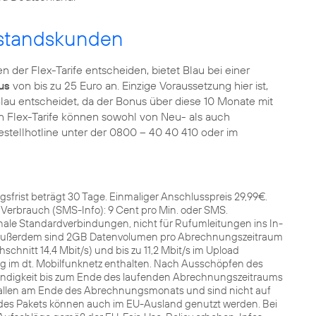
estandskunden
n der Flex-Tarife entscheiden, bietet Blau bei einer
us
von bis zu 25 Euro an. Einzige Voraussetzung hier ist,
 Blau entscheidet, da der Bonus über diese 10 Monate mit
en Flex-Tarife können sowohl von Neu- als auch
Bestellhotline unter der 0800 – 40 40 410 oder im
gsfrist beträgt 30 Tage. Einmaliger Anschlusspreis 29,99€.
 Verbrauch (SMS-Info): 9 Cent pro Min. oder SMS.
onale Standardverbindungen, nicht für Rufumleitungen ins In-
Außerdem sind 2GB Datenvolumen pro Abrechnungszeitraum
schnitt 14,4 Mbit/s) und bis zu 11,2 Mbit/s im Upload
ung im dt. Mobilfunknetz enthalten. Nach Ausschöpfen des
digkeit bis zum Ende des laufenden Abrechnungszeitraums
rfallen am Ende des Abrechnungsmonats und sind nicht auf
des Pakets können auch im EU-Ausland genutzt werden. Bei