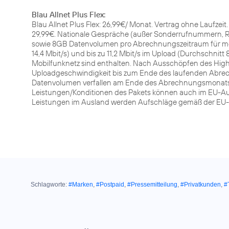
Blau Allnet Plus Flex:
Blau Allnet Plus Flex: 26,99€/ Monat. Vertrag ohne Laufzei
29,99€. Nationale Gespräche (außer Sonderrufnummern, Ru
sowie 8GB Datenvolumen pro Abrechnungszeitraum für mobi
14,4 Mbit/s) und bis zu 11,2 Mbit/s im Upload (Durchschnitt 
Mobilfunknetz sind enthalten. Nach Ausschöpfen des Hi
Uploadgeschwindigkeit bis zum Ende des laufenden Abrech
Datenvolumen verfallen am Ende des Abrechnungsmonats u
Leistungen/Konditionen des Pakets können auch im EU-Au
Leistungen im Ausland werden Aufschläge gemäß der EU-Fai
Schlagworte:
#Marken
,
#Postpaid
,
#Pressemitteilung
,
#Privatkunden
,
#