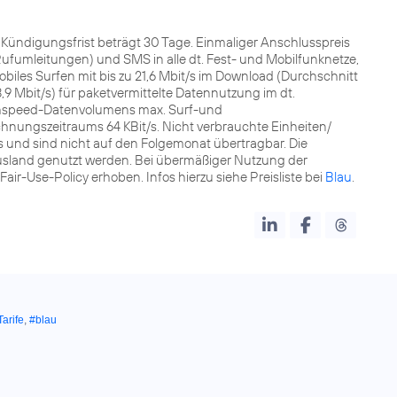
t. Kündigungsfrist beträgt 30 Tage. Einmaliger Anschlusspreis
fumleitungen) und SMS in alle dt. Fest- und Mobilfunknetze,
les Surfen mit bis zu 21,6 Mbit/s im Download (Durchschnitt
8,9 Mbit/s) für paketvermittelte Datennutzung im dt.
ghspeed-Datenvolumens max. Surf-und
nungszeitraums 64 KBit/s. Nicht verbrauchte Einheiten/
nd sind nicht auf den Folgemonat übertragbar. Die
sland genutzt werden. Bei übermäßiger Nutzung der
r-Use-Policy erhoben. Infos hierzu siehe Preisliste bei
Blau
.
Tarife
,
#blau