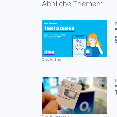
Ähnliche Themen:
0
B
Credits: Blau
1
3
Credits: Telefónica