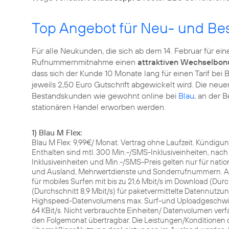
Top Angebot für Neu- und B
Für alle Neukunden, die sich ab dem 14. Februar für eine
Rufnummernmitnahme einen
attraktiven Wechselbon
dass sich der Kunde 10 Monate lang für einen Tarif bei
jeweils 2,50 Euro Gutschrift abgewickelt wird. Die neu
Bestandskunden wie gewohnt online bei
Blau
, an der 
stationären Handel erworben werden.
1) Blau M Flex:
Blau M Flex: 9,99€/ Monat. Vertrag ohne Laufzeit. Kündigun
Enthalten sind mtl. 300 Min.-/SMS-Inklusiveinheiten, nach
Inklusiveinheiten und Min.-/SMS-Preis gelten nur für nati
und Ausland, Mehrwertdienste und Sonderrufnummern. 
für mobiles Surfen mit bis zu 21,6 Mbit/s im Download (Durch
(Durchschnitt 8,9 Mbit/s) für paketvermittelte Datennutz
Highspeed-Datenvolumens max. Surf-und Uploadgeschwin
64 KBit/s. Nicht verbrauchte Einheiten/ Datenvolumen ve
den Folgemonat übertragbar. Die Leistungen/Konditionen 