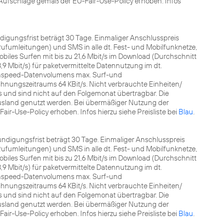
ufschläge gemäß der EU-Fair-Use-Policy erhoben. Infos
ündigungsfrist beträgt 30 Tage. Einmaliger Anschlusspreis
fumleitungen) und SMS in alle dt. Fest- und Mobilfunknetze,
les Surfen mit bis zu 21,6 Mbit/s im Download (Durchschnitt
8,9 Mbit/s) für paketvermittelte Datennutzung im dt.
ghspeed-Datenvolumens max. Surf-und
nungszeitraums 64 KBit/s. Nicht verbrauchte Einheiten/
nd sind nicht auf den Folgemonat übertragbar. Die
sland genutzt werden. Bei übermäßiger Nutzung der
r-Use-Policy erhoben. Infos hierzu siehe Preisliste bei
Blau
.
 Kündigungsfrist beträgt 30 Tage. Einmaliger Anschlusspreis
fumleitungen) und SMS in alle dt. Fest- und Mobilfunknetze,
les Surfen mit bis zu 21,6 Mbit/s im Download (Durchschnitt
8,9 Mbit/s) für paketvermittelte Datennutzung im dt.
ghspeed-Datenvolumens max. Surf-und
nungszeitraums 64 KBit/s. Nicht verbrauchte Einheiten/
nd sind nicht auf den Folgemonat übertragbar. Die
sland genutzt werden. Bei übermäßiger Nutzung der
r-Use-Policy erhoben. Infos hierzu siehe Preisliste bei
Blau
.