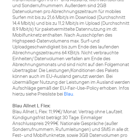
und Sonderrufnummern. Außerdem sind 2GB
Datenvolumen pro Abrechnungszeitraum für mobiles
Surfen mit bis zu 21,6 Mbit/s im Download (Durchschnitt
14,4 Mbit/s) und bis zu 11,2 Mbit/s im Upload (Durchschnitt
8,9 Mbit/s) für paketvermittelte Datennutzung im dt.
Mobilfunknetz enthalten. Nach Ausschöpfen des
Highspeed-Datenvolumens max. Surf-und
Uploadgeschwindigkeit bis zum Ende des laufenden
Abrechnungszeitraums 64 KBit/s. Nicht verbrauchte
Einheiten/ Datenvolumen verfallen am Ende des
Abrechnungsmonats und sind nicht auf den Folgemonat
übertragbar. Die Leistungen/Konditionen des Pakets
können auch im EU-Ausland genutzt werden. Bei
übermäßiger Nutzung der Leistungen im Ausland werden
Aufschläge gemäß der EU-Fair-Use-Policy erhoben. Infos
hierzu siehe Preisliste bei
Blau
.
Blau Allnet L Flex:
Blau Allnet L Flex: 11,99€/ Monat. Vertrag ohne Laufzeit.
Kündigungsfrist beträgt 30 Tage. Einmaliger
Anschlusspreis 29,99€. Nationale Gespräche (außer
Sonderrufnummern, Rufumleitungen) und SMS in alle dt.
Fest- und Mobilfunknetze, sowie 3GB Datenvolumen pro