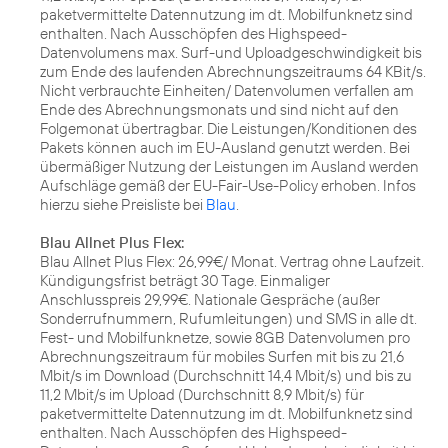
paketvermittelte Datennutzung im dt. Mobilfunknetz sind
enthalten. Nach Ausschöpfen des Highspeed-
Datenvolumens max. Surf-und Uploadgeschwindigkeit bis
zum Ende des laufenden Abrechnungszeitraums 64 KBit/s.
Nicht verbrauchte Einheiten/ Datenvolumen verfallen am
Ende des Abrechnungsmonats und sind nicht auf den
Folgemonat übertragbar. Die Leistungen/Konditionen des
Pakets können auch im EU-Ausland genutzt werden. Bei
übermäßiger Nutzung der Leistungen im Ausland werden
Aufschläge gemäß der EU-Fair-Use-Policy erhoben. Infos
hierzu siehe Preisliste bei
Blau
.
Blau Allnet Plus Flex:
Blau Allnet Plus Flex: 26,99€/ Monat. Vertrag ohne Laufzeit.
Kündigungsfrist beträgt 30 Tage. Einmaliger
Anschlusspreis 29,99€. Nationale Gespräche (außer
Sonderrufnummern, Rufumleitungen) und SMS in alle dt.
Fest- und Mobilfunknetze, sowie 8GB Datenvolumen pro
Abrechnungszeitraum für mobiles Surfen mit bis zu 21,6
Mbit/s im Download (Durchschnitt 14,4 Mbit/s) und bis zu
11,2 Mbit/s im Upload (Durchschnitt 8,9 Mbit/s) für
paketvermittelte Datennutzung im dt. Mobilfunknetz sind
enthalten. Nach Ausschöpfen des Highspeed-