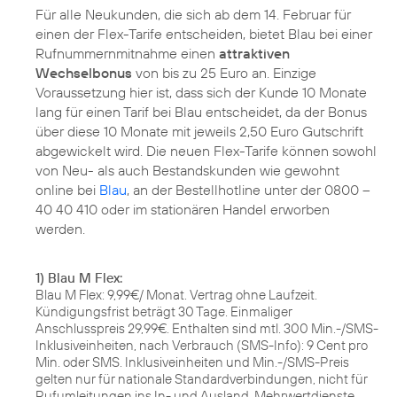
Für alle Neukunden, die sich ab dem 14. Februar für
einen der Flex-Tarife entscheiden, bietet Blau bei einer
Rufnummernmitnahme einen
attraktiven
Wechselbonus
von bis zu 25 Euro an. Einzige
Voraussetzung hier ist, dass sich der Kunde 10 Monate
lang für einen Tarif bei Blau entscheidet, da der Bonus
über diese 10 Monate mit jeweils 2,50 Euro Gutschrift
abgewickelt wird. Die neuen Flex-Tarife können sowohl
von Neu- als auch Bestandskunden wie gewohnt
online bei
Blau
, an der Bestellhotline unter der 0800 –
40 40 410 oder im stationären Handel erworben
werden.
1) Blau M Flex:
Blau M Flex: 9,99€/ Monat. Vertrag ohne Laufzeit.
Kündigungsfrist beträgt 30 Tage. Einmaliger
Anschlusspreis 29,99€. Enthalten sind mtl. 300 Min.-/SMS-
Inklusiveinheiten, nach Verbrauch (SMS-Info): 9 Cent pro
Min. oder SMS. Inklusiveinheiten und Min.-/SMS-Preis
gelten nur für nationale Standardverbindungen, nicht für
Rufumleitungen ins In- und Ausland, Mehrwertdienste