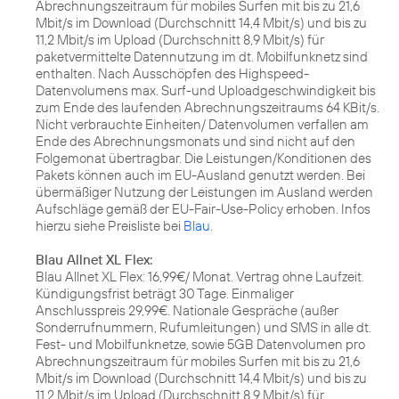
Abrechnungszeitraum für mobiles Surfen mit bis zu 21,6
Mbit/s im Download (Durchschnitt 14,4 Mbit/s) und bis zu
11,2 Mbit/s im Upload (Durchschnitt 8,9 Mbit/s) für
paketvermittelte Datennutzung im dt. Mobilfunknetz sind
enthalten. Nach Ausschöpfen des Highspeed-
Datenvolumens max. Surf-und Uploadgeschwindigkeit bis
zum Ende des laufenden Abrechnungszeitraums 64 KBit/s.
Nicht verbrauchte Einheiten/ Datenvolumen verfallen am
Ende des Abrechnungsmonats und sind nicht auf den
Folgemonat übertragbar. Die Leistungen/Konditionen des
Pakets können auch im EU-Ausland genutzt werden. Bei
übermäßiger Nutzung der Leistungen im Ausland werden
Aufschläge gemäß der EU-Fair-Use-Policy erhoben. Infos
hierzu siehe Preisliste bei
Blau
.
Blau Allnet XL Flex:
Blau Allnet XL Flex: 16,99€/ Monat. Vertrag ohne Laufzeit.
Kündigungsfrist beträgt 30 Tage. Einmaliger
Anschlusspreis 29,99€. Nationale Gespräche (außer
Sonderrufnummern, Rufumleitungen) und SMS in alle dt.
Fest- und Mobilfunknetze, sowie 5GB Datenvolumen pro
Abrechnungszeitraum für mobiles Surfen mit bis zu 21,6
Mbit/s im Download (Durchschnitt 14,4 Mbit/s) und bis zu
11,2 Mbit/s im Upload (Durchschnitt 8,9 Mbit/s) für