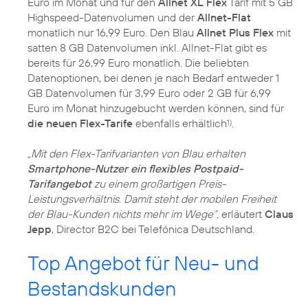
Euro im Monat und für den
Allnet XL Flex
Tarif mit 5 GB
Highspeed-Datenvolumen und der
Allnet-Flat
monatlich nur 16,99 Euro. Den Blau
Allnet Plus Flex
mit
satten 8 GB Datenvolumen inkl. Allnet-Flat gibt es
bereits für 26,99 Euro monatlich. Die beliebten
Datenoptionen, bei denen je nach Bedarf entweder 1
GB Datenvolumen für 3,99 Euro oder 2 GB für 6,99
Euro im Monat hinzugebucht werden können, sind für
die neuen Flex-Tarife
ebenfalls erhältlich
.
1)
„Mit den Flex-Tarifvarianten von Blau erhalten
Smartphone-Nutzer ein flexibles Postpaid-
Tarifangebot
zu einem großartigen Preis-
Leistungsverhältnis. Damit steht der mobilen Freiheit
der Blau-Kunden nichts mehr im Wege“,
erläutert
Claus
Jepp
, Director B2C bei Telefónica Deutschland.
Top Angebot für Neu- und
Bestandskunden