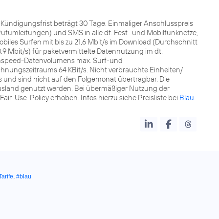
t. Kündigungsfrist beträgt 30 Tage. Einmaliger Anschlusspreis
fumleitungen) und SMS in alle dt. Fest- und Mobilfunknetze,
les Surfen mit bis zu 21,6 Mbit/s im Download (Durchschnitt
8,9 Mbit/s) für paketvermittelte Datennutzung im dt.
ghspeed-Datenvolumens max. Surf-und
nungszeitraums 64 KBit/s. Nicht verbrauchte Einheiten/
nd sind nicht auf den Folgemonat übertragbar. Die
sland genutzt werden. Bei übermäßiger Nutzung der
r-Use-Policy erhoben. Infos hierzu siehe Preisliste bei
Blau
.
Tarife
,
#blau