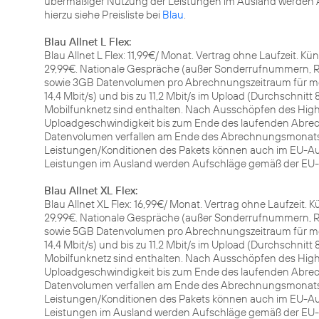
übermäßiger Nutzung der Leistungen im Ausland werden A
hierzu siehe Preisliste bei
Blau
.
Blau Allnet L Flex:
Blau Allnet L Flex: 11,99€/ Monat. Vertrag ohne Laufzeit. K
29,99€. Nationale Gespräche (außer Sonderrufnummern, Ru
sowie 3GB Datenvolumen pro Abrechnungszeitraum für mobi
14,4 Mbit/s) und bis zu 11,2 Mbit/s im Upload (Durchschnitt 
Mobilfunknetz sind enthalten. Nach Ausschöpfen des Hi
Uploadgeschwindigkeit bis zum Ende des laufenden Abrech
Datenvolumen verfallen am Ende des Abrechnungsmonats u
Leistungen/Konditionen des Pakets können auch im EU-Au
Leistungen im Ausland werden Aufschläge gemäß der EU-Fai
Blau Allnet XL Flex:
Blau Allnet XL Flex: 16,99€/ Monat. Vertrag ohne Laufzeit.
29,99€. Nationale Gespräche (außer Sonderrufnummern, Ru
sowie 5GB Datenvolumen pro Abrechnungszeitraum für mobi
14,4 Mbit/s) und bis zu 11,2 Mbit/s im Upload (Durchschnitt 
Mobilfunknetz sind enthalten. Nach Ausschöpfen des Hi
Uploadgeschwindigkeit bis zum Ende des laufenden Abrech
Datenvolumen verfallen am Ende des Abrechnungsmonats u
Leistungen/Konditionen des Pakets können auch im EU-Au
Leistungen im Ausland werden Aufschläge gemäß der EU-Fai