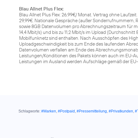
Blau Allnet Plus Flex:
Blau Allnet Plus Flex: 26,99€/ Monat. Vertrag ohne Laufzei
29,99€. Nationale Gespräche (außer Sonderrufnummern, Ru
sowie 8GB Datenvolumen pro Abrechnungszeitraum für mobi
14,4 Mbit/s) und bis zu 11,2 Mbit/s im Upload (Durchschnitt 
Mobilfunknetz sind enthalten. Nach Ausschöpfen des Hi
Uploadgeschwindigkeit bis zum Ende des laufenden Abrech
Datenvolumen verfallen am Ende des Abrechnungsmonats u
Leistungen/Konditionen des Pakets können auch im EU-Au
Leistungen im Ausland werden Aufschläge gemäß der EU-Fai
Schlagworte:
#Marken
,
#Postpaid
,
#Pressemitteilung
,
#Privatkunden
,
#