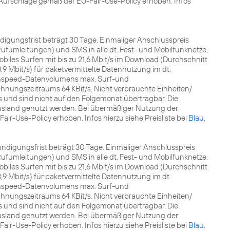
ufschläge gemäß der EU-Fair-Use-Policy erhoben. Infos
ündigungsfrist beträgt 30 Tage. Einmaliger Anschlusspreis
fumleitungen) und SMS in alle dt. Fest- und Mobilfunknetze,
les Surfen mit bis zu 21,6 Mbit/s im Download (Durchschnitt
8,9 Mbit/s) für paketvermittelte Datennutzung im dt.
ghspeed-Datenvolumens max. Surf-und
nungszeitraums 64 KBit/s. Nicht verbrauchte Einheiten/
nd sind nicht auf den Folgemonat übertragbar. Die
sland genutzt werden. Bei übermäßiger Nutzung der
r-Use-Policy erhoben. Infos hierzu siehe Preisliste bei
Blau
.
 Kündigungsfrist beträgt 30 Tage. Einmaliger Anschlusspreis
fumleitungen) und SMS in alle dt. Fest- und Mobilfunknetze,
les Surfen mit bis zu 21,6 Mbit/s im Download (Durchschnitt
8,9 Mbit/s) für paketvermittelte Datennutzung im dt.
ghspeed-Datenvolumens max. Surf-und
nungszeitraums 64 KBit/s. Nicht verbrauchte Einheiten/
nd sind nicht auf den Folgemonat übertragbar. Die
sland genutzt werden. Bei übermäßiger Nutzung der
r-Use-Policy erhoben. Infos hierzu siehe Preisliste bei
Blau
.