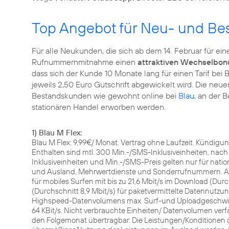
Top Angebot für Neu- und B
Für alle Neukunden, die sich ab dem 14. Februar für eine
Rufnummernmitnahme einen
attraktiven Wechselbon
dass sich der Kunde 10 Monate lang für einen Tarif bei
jeweils 2,50 Euro Gutschrift abgewickelt wird. Die neu
Bestandskunden wie gewohnt online bei
Blau
, an der 
stationären Handel erworben werden.
1) Blau M Flex:
Blau M Flex: 9,99€/ Monat. Vertrag ohne Laufzeit. Kündigun
Enthalten sind mtl. 300 Min.-/SMS-Inklusiveinheiten, nach
Inklusiveinheiten und Min.-/SMS-Preis gelten nur für nati
und Ausland, Mehrwertdienste und Sonderrufnummern. 
für mobiles Surfen mit bis zu 21,6 Mbit/s im Download (Durch
(Durchschnitt 8,9 Mbit/s) für paketvermittelte Datennutz
Highspeed-Datenvolumens max. Surf-und Uploadgeschwin
64 KBit/s. Nicht verbrauchte Einheiten/ Datenvolumen ve
den Folgemonat übertragbar. Die Leistungen/Konditionen 