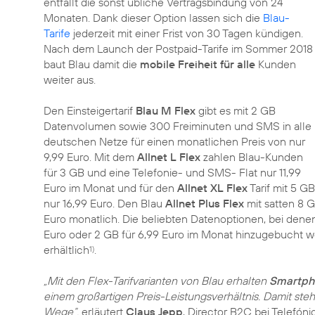
entfällt die sonst übliche Vertragsbindung von 24
Monaten. Dank dieser Option lassen sich die
Blau-
Tarife
jederzeit mit einer Frist von 30 Tagen kündigen.
Nach dem Launch der Postpaid-Tarife im Sommer 2018
baut Blau damit die
mobile Freiheit für alle
Kunden
weiter aus.
Den Einsteigertarif
Blau M Flex
gibt es mit 2 GB
Datenvolumen sowie 300 Freiminuten und SMS in alle
deutschen Netze für einen monatlichen Preis von nur
9,99 Euro. Mit dem
Allnet L Flex
zahlen Blau-Kunden
für 3 GB und eine Telefonie- und SMS- Flat nur 11,99
Euro im Monat und für den
Allnet XL Flex
Tarif mit 5 
nur 16,99 Euro. Den Blau
Allnet Plus Flex
mit satten 8 G
Euro monatlich. Die beliebten Datenoptionen, bei den
Euro oder 2 GB für 6,99 Euro im Monat hinzugebucht w
erhältlich
.
1)
„Mit den Flex-Tarifvarianten von Blau erhalten
Smartpho
einem großartigen Preis-Leistungsverhältnis. Damit ste
Wege“,
erläutert
Claus Jepp
, Director B2C bei Telefón