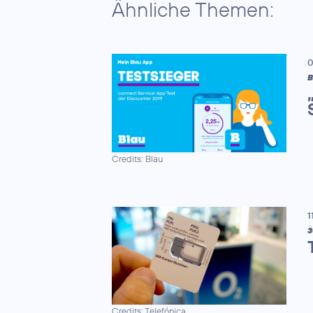
Ähnliche Themen:
0
B
Credits: Blau
1
3
Credits: Telefónica