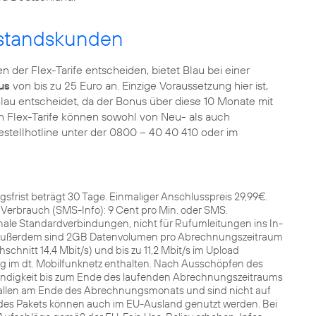
estandskunden
n der Flex-Tarife entscheiden, bietet Blau bei einer
us
von bis zu 25 Euro an. Einzige Voraussetzung hier ist,
 Blau entscheidet, da der Bonus über diese 10 Monate mit
en Flex-Tarife können sowohl von Neu- als auch
Bestellhotline unter der 0800 – 40 40 410 oder im
gsfrist beträgt 30 Tage. Einmaliger Anschlusspreis 29,99€.
 Verbrauch (SMS-Info): 9 Cent pro Min. oder SMS.
onale Standardverbindungen, nicht für Rufumleitungen ins In-
Außerdem sind 2GB Datenvolumen pro Abrechnungszeitraum
schnitt 14,4 Mbit/s) und bis zu 11,2 Mbit/s im Upload
ung im dt. Mobilfunknetz enthalten. Nach Ausschöpfen des
digkeit bis zum Ende des laufenden Abrechnungszeitraums
rfallen am Ende des Abrechnungsmonats und sind nicht auf
des Pakets können auch im EU-Ausland genutzt werden. Bei