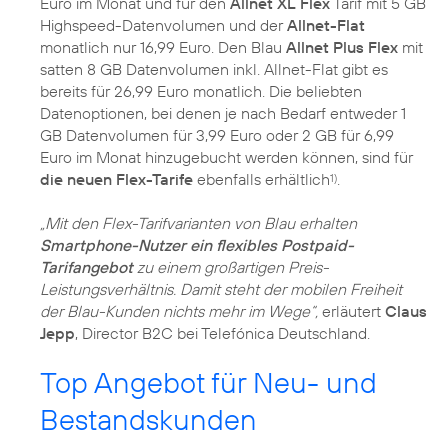
Euro im Monat und für den
Allnet XL Flex
Tarif mit 5 GB
Highspeed-Datenvolumen und der
Allnet-Flat
monatlich nur 16,99 Euro. Den Blau
Allnet Plus Flex
mit
satten 8 GB Datenvolumen inkl. Allnet-Flat gibt es
bereits für 26,99 Euro monatlich. Die beliebten
Datenoptionen, bei denen je nach Bedarf entweder 1
GB Datenvolumen für 3,99 Euro oder 2 GB für 6,99
Euro im Monat hinzugebucht werden können, sind für
die neuen Flex-Tarife
ebenfalls erhältlich
.
1)
„Mit den Flex-Tarifvarianten von Blau erhalten
Smartphone-Nutzer ein flexibles Postpaid-
Tarifangebot
zu einem großartigen Preis-
Leistungsverhältnis. Damit steht der mobilen Freiheit
der Blau-Kunden nichts mehr im Wege“,
erläutert
Claus
Jepp
, Director B2C bei Telefónica Deutschland.
Top Angebot für Neu- und
Bestandskunden