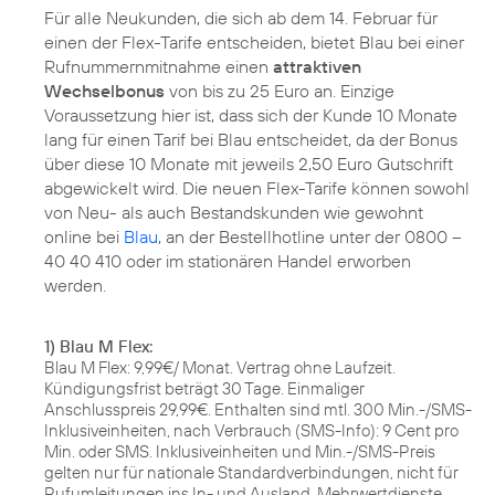
Für alle Neukunden, die sich ab dem 14. Februar für
einen der Flex-Tarife entscheiden, bietet Blau bei einer
Rufnummernmitnahme einen
attraktiven
Wechselbonus
von bis zu 25 Euro an. Einzige
Voraussetzung hier ist, dass sich der Kunde 10 Monate
lang für einen Tarif bei Blau entscheidet, da der Bonus
über diese 10 Monate mit jeweils 2,50 Euro Gutschrift
abgewickelt wird. Die neuen Flex-Tarife können sowohl
von Neu- als auch Bestandskunden wie gewohnt
online bei
Blau
, an der Bestellhotline unter der 0800 –
40 40 410 oder im stationären Handel erworben
werden.
1) Blau M Flex:
Blau M Flex: 9,99€/ Monat. Vertrag ohne Laufzeit.
Kündigungsfrist beträgt 30 Tage. Einmaliger
Anschlusspreis 29,99€. Enthalten sind mtl. 300 Min.-/SMS-
Inklusiveinheiten, nach Verbrauch (SMS-Info): 9 Cent pro
Min. oder SMS. Inklusiveinheiten und Min.-/SMS-Preis
gelten nur für nationale Standardverbindungen, nicht für
Rufumleitungen ins In- und Ausland, Mehrwertdienste