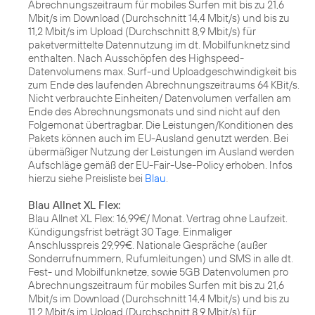
Abrechnungszeitraum für mobiles Surfen mit bis zu 21,6
Mbit/s im Download (Durchschnitt 14,4 Mbit/s) und bis zu
11,2 Mbit/s im Upload (Durchschnitt 8,9 Mbit/s) für
paketvermittelte Datennutzung im dt. Mobilfunknetz sind
enthalten. Nach Ausschöpfen des Highspeed-
Datenvolumens max. Surf-und Uploadgeschwindigkeit bis
zum Ende des laufenden Abrechnungszeitraums 64 KBit/s.
Nicht verbrauchte Einheiten/ Datenvolumen verfallen am
Ende des Abrechnungsmonats und sind nicht auf den
Folgemonat übertragbar. Die Leistungen/Konditionen des
Pakets können auch im EU-Ausland genutzt werden. Bei
übermäßiger Nutzung der Leistungen im Ausland werden
Aufschläge gemäß der EU-Fair-Use-Policy erhoben. Infos
hierzu siehe Preisliste bei
Blau
.
Blau Allnet XL Flex:
Blau Allnet XL Flex: 16,99€/ Monat. Vertrag ohne Laufzeit.
Kündigungsfrist beträgt 30 Tage. Einmaliger
Anschlusspreis 29,99€. Nationale Gespräche (außer
Sonderrufnummern, Rufumleitungen) und SMS in alle dt.
Fest- und Mobilfunknetze, sowie 5GB Datenvolumen pro
Abrechnungszeitraum für mobiles Surfen mit bis zu 21,6
Mbit/s im Download (Durchschnitt 14,4 Mbit/s) und bis zu
11,2 Mbit/s im Upload (Durchschnitt 8,9 Mbit/s) für