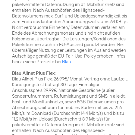
paketvermittelte Datennutzung im dt. Mobilfunknetz sind
enthalten. Nach Ausschöpfen des Highspeed-
Datenvolumens max. Surf-und Uploadgeschwindigkeit bis
zum Ende des laufenden Abrechnungszeitraums 64 KBit/s.
Nicht verbrauchte Einheiten/ Datenvolumen verfallen am
Ende des Abrechnungsmonats und sind nicht auf den
Folgemonat übertragbar. Die Leistungen/Konditionen des
Pakets können auch im EU-Ausland genutzt werden. Bei
übermäßiger Nutzung der Leistungen im Ausland werden
Aufschläge gemäß der EU-Fair-Use-Policy erhoben. Infos
hierzu siehe Preisliste bei
Blau
.
Blau Allnet Plus Flex:
Blau Allnet Plus Flex: 26,99€/ Monat. Vertrag ohne Laufzeit.
Kündigungsfrist beträgt 30 Tage. Einmaliger
Anschlusspreis 29,99€. Nationale Gespräche (außer
Sonderrufnummern, Rufumleitungen) und SMS in alle dt.
Fest- und Mobilfunknetze, sowie 8GB Datenvolumen pro
Abrechnungszeitraum für mobiles Surfen mit bis zu 21,6
Mbit/s im Download (Durchschnitt 14,4 Mbit/s) und bis zu
11,2 Mbit/s im Upload (Durchschnitt 8,9 Mbit/s) für
paketvermittelte Datennutzung im dt. Mobilfunknetz sind
enthalten. Nach Ausschöpfen des Highspeed-