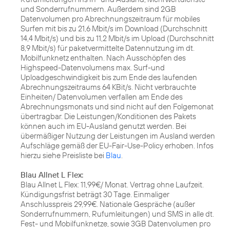
und Sonderrufnummern. Außerdem sind 2GB
Datenvolumen pro Abrechnungszeitraum für mobiles
Surfen mit bis zu 21,6 Mbit/s im Download (Durchschnitt
14,4 Mbit/s) und bis zu 11,2 Mbit/s im Upload (Durchschnitt
8,9 Mbit/s) für paketvermittelte Datennutzung im dt.
Mobilfunknetz enthalten. Nach Ausschöpfen des
Highspeed-Datenvolumens max. Surf-und
Uploadgeschwindigkeit bis zum Ende des laufenden
Abrechnungszeitraums 64 KBit/s. Nicht verbrauchte
Einheiten/ Datenvolumen verfallen am Ende des
Abrechnungsmonats und sind nicht auf den Folgemonat
übertragbar. Die Leistungen/Konditionen des Pakets
können auch im EU-Ausland genutzt werden. Bei
übermäßiger Nutzung der Leistungen im Ausland werden
Aufschläge gemäß der EU-Fair-Use-Policy erhoben. Infos
hierzu siehe Preisliste bei
Blau
.
Blau Allnet L Flex:
Blau Allnet L Flex: 11,99€/ Monat. Vertrag ohne Laufzeit.
Kündigungsfrist beträgt 30 Tage. Einmaliger
Anschlusspreis 29,99€. Nationale Gespräche (außer
Sonderrufnummern, Rufumleitungen) und SMS in alle dt.
Fest- und Mobilfunknetze, sowie 3GB Datenvolumen pro