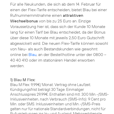
Für alle Neukunden, die sich ab dem 14. Februar für
einen der Flex-Tarife entscheiden, bietet Blau bei einer
Rufnummernmitnahme einen
attraktiven
Wechselbonus
von bis zu 25 Euro an. Einzige
Voraussetzung hier ist, dass sich der Kunde 10 Monate
lang für einen Tarif bei Blau entscheidet, da der Bonus
über diese 10 Monate mit jeweils 2,50 Euro Gutschrift
abgewickelt wird. Die neuen Flex-Tarife können sowohl
von Neu- als auch Bestandskunden wie gewohnt
online bei
Blau
, an der Bestellhotline unter der 0800 –
40 40 410 oder im stationären Handel erworben
werden.
1) Blau M Flex:
Blau M Flex: 9,99€/ Monat. Vertrag ohne Laufzeit.
Kündigungsfrist beträgt 30 Tage. Einmaliger
Anschlusspreis 29,99€. Enthalten sind mtl. 300 Min.-/SMS-
Inklusiveinheiten, nach Verbrauch (SMS-Info): 9 Cent pro
Min. oder SMS. Inklusiveinheiten und Min.-/SMS-Preis
gelten nur für nationale Standardverbindungen, nicht für
Rufumleitungen ins In- und Ausland, Mehrwertdienste