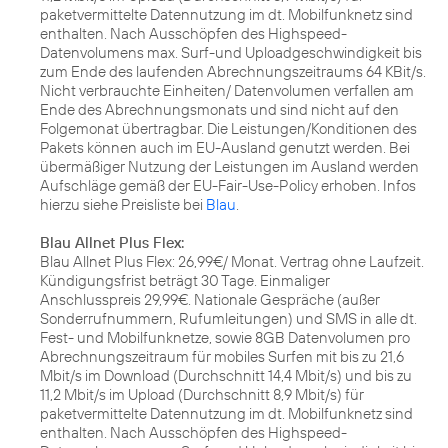
paketvermittelte Datennutzung im dt. Mobilfunknetz sind
enthalten. Nach Ausschöpfen des Highspeed-
Datenvolumens max. Surf-und Uploadgeschwindigkeit bis
zum Ende des laufenden Abrechnungszeitraums 64 KBit/s.
Nicht verbrauchte Einheiten/ Datenvolumen verfallen am
Ende des Abrechnungsmonats und sind nicht auf den
Folgemonat übertragbar. Die Leistungen/Konditionen des
Pakets können auch im EU-Ausland genutzt werden. Bei
übermäßiger Nutzung der Leistungen im Ausland werden
Aufschläge gemäß der EU-Fair-Use-Policy erhoben. Infos
hierzu siehe Preisliste bei
Blau
.
Blau Allnet Plus Flex:
Blau Allnet Plus Flex: 26,99€/ Monat. Vertrag ohne Laufzeit.
Kündigungsfrist beträgt 30 Tage. Einmaliger
Anschlusspreis 29,99€. Nationale Gespräche (außer
Sonderrufnummern, Rufumleitungen) und SMS in alle dt.
Fest- und Mobilfunknetze, sowie 8GB Datenvolumen pro
Abrechnungszeitraum für mobiles Surfen mit bis zu 21,6
Mbit/s im Download (Durchschnitt 14,4 Mbit/s) und bis zu
11,2 Mbit/s im Upload (Durchschnitt 8,9 Mbit/s) für
paketvermittelte Datennutzung im dt. Mobilfunknetz sind
enthalten. Nach Ausschöpfen des Highspeed-