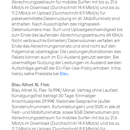
Abrechnungszeitraum für mobiles Surfen mit bis zu 21,6
Mbit/s im Download (Durchschnitt 14,4 Mbit/s) und bis zu
11,2 Mbit/s im Upload (Durchschnitt 8,9 Mbit/s) für
paketvermittelte Datennutzung im dt. Mobilfunknetz sind
enthalten. Nach Ausschöpfen des Highspeed-
Datenvolumens max. Surf-und Uploadgeschwindigkeit bis
zum Ende des laufenden Abrechnungszeitraums 64 KBit/s.
Nicht verbrauchte Einheiten/ Datenvolumen verfallen am
Ende des Abrechnungsmonats und sind nicht auf den
Folgemonat übertragbar. Die Leistungen/Konditionen des
Pakets können auch im EU-Ausland genutzt werden. Bei
übermäßiger Nutzung der Leistungen im Ausland werden
Aufschläge gemäß der EU-Fair-Use-Policy erhoben. Infos
hierzu siehe Preisliste bei
Blau
.
Blau Allnet XL Flex:
Blau Allnet XL Flex: 16,99€/ Monat. Vertrag ohne Laufzeit.
Kündigungsfrist beträgt 30 Tage. Einmaliger
Anschlusspreis 29,99€. Nationale Gespräche (außer
Sonderrufnummern, Rufumleitungen) und SMS in alle dt.
Fest- und Mobilfunknetze, sowie 5GB Datenvolumen pro
Abrechnungszeitraum für mobiles Surfen mit bis zu 21,6
Mbit/s im Download (Durchschnitt 14,4 Mbit/s) und bis zu
11,2 Mbit/s im Upload (Durchschnitt 8,9 Mbit/s) für