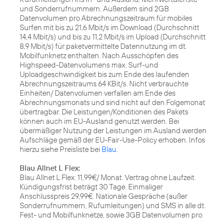
und Sonderrufnummern. Außerdem sind 2GB
Datenvolumen pro Abrechnungszeitraum für mobiles
Surfen mit bis zu 21,6 Mbit/s im Download (Durchschnitt
14,4 Mbit/s) und bis zu 11,2 Mbit/s im Upload (Durchschnitt
8,9 Mbit/s) für paketvermittelte Datennutzung im dt.
Mobilfunknetz enthalten. Nach Ausschöpfen des
Highspeed-Datenvolumens max. Surf-und
Uploadgeschwindigkeit bis zum Ende des laufenden
Abrechnungszeitraums 64 KBit/s. Nicht verbrauchte
Einheiten/ Datenvolumen verfallen am Ende des
Abrechnungsmonats und sind nicht auf den Folgemonat
übertragbar. Die Leistungen/Konditionen des Pakets
können auch im EU-Ausland genutzt werden. Bei
übermäßiger Nutzung der Leistungen im Ausland werden
Aufschläge gemäß der EU-Fair-Use-Policy erhoben. Infos
hierzu siehe Preisliste bei
Blau
.
Blau Allnet L Flex:
Blau Allnet L Flex: 11,99€/ Monat. Vertrag ohne Laufzeit.
Kündigungsfrist beträgt 30 Tage. Einmaliger
Anschlusspreis 29,99€. Nationale Gespräche (außer
Sonderrufnummern, Rufumleitungen) und SMS in alle dt.
Fest- und Mobilfunknetze, sowie 3GB Datenvolumen pro