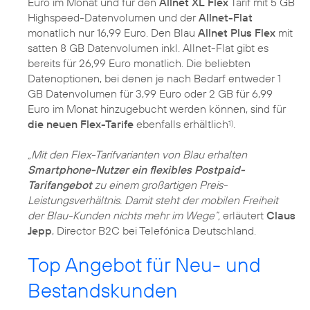
Euro im Monat und für den
Allnet XL Flex
Tarif mit 5 GB
Highspeed-Datenvolumen und der
Allnet-Flat
monatlich nur 16,99 Euro. Den Blau
Allnet Plus Flex
mit
satten 8 GB Datenvolumen inkl. Allnet-Flat gibt es
bereits für 26,99 Euro monatlich. Die beliebten
Datenoptionen, bei denen je nach Bedarf entweder 1
GB Datenvolumen für 3,99 Euro oder 2 GB für 6,99
Euro im Monat hinzugebucht werden können, sind für
die neuen Flex-Tarife
ebenfalls erhältlich
.
1)
„Mit den Flex-Tarifvarianten von Blau erhalten
Smartphone-Nutzer ein flexibles Postpaid-
Tarifangebot
zu einem großartigen Preis-
Leistungsverhältnis. Damit steht der mobilen Freiheit
der Blau-Kunden nichts mehr im Wege“,
erläutert
Claus
Jepp
, Director B2C bei Telefónica Deutschland.
Top Angebot für Neu- und
Bestandskunden