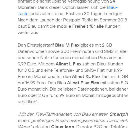
entfällt die sonst übliche Vertragsbindung von 24
Monaten. Dank dieser Option lassen sich die
Blau-
Tarife
jederzeit mit einer Frist von 30 Tagen kündigen.
Nach dem Launch der Postpaid-Tarife im Sommer 2018
baut Blau damit die
mobile Freiheit für alle
Kunden
weiter aus.
Den Einsteigertarif
Blau M Flex
gibt es mit 2 GB
Datenvolumen sowie 300 Freiminuten und SMS in alle
deutschen Netze für einen monatlichen Preis von nur
9,99 Euro. Mit dem
Allnet L Flex
zahlen Blau-Kunden
für 3 GB und eine Telefonie- und SMS- Flat nur 11,99
Euro im Monat und für den
Allnet XL Flex
Tarif mit 5 
nur 16,99 Euro. Den Blau
Allnet Plus Flex
mit satten 8 G
Euro monatlich. Die beliebten Datenoptionen, bei den
Euro oder 2 GB für 6,99 Euro im Monat hinzugebucht w
erhältlich
.
1)
„Mit den Flex-Tarifvarianten von Blau erhalten
Smartpho
einem großartigen Preis-Leistungsverhältnis. Damit ste
Wege“,
erläutert
Claus Jepp
, Director B2C bei Telefón