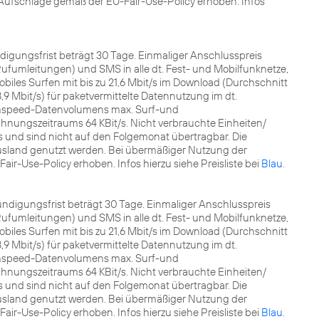
ufschläge gemäß der EU-Fair-Use-Policy erhoben. Infos
ündigungsfrist beträgt 30 Tage. Einmaliger Anschlusspreis
fumleitungen) und SMS in alle dt. Fest- und Mobilfunknetze,
les Surfen mit bis zu 21,6 Mbit/s im Download (Durchschnitt
8,9 Mbit/s) für paketvermittelte Datennutzung im dt.
ghspeed-Datenvolumens max. Surf-und
nungszeitraums 64 KBit/s. Nicht verbrauchte Einheiten/
nd sind nicht auf den Folgemonat übertragbar. Die
sland genutzt werden. Bei übermäßiger Nutzung der
r-Use-Policy erhoben. Infos hierzu siehe Preisliste bei
Blau
.
 Kündigungsfrist beträgt 30 Tage. Einmaliger Anschlusspreis
fumleitungen) und SMS in alle dt. Fest- und Mobilfunknetze,
les Surfen mit bis zu 21,6 Mbit/s im Download (Durchschnitt
8,9 Mbit/s) für paketvermittelte Datennutzung im dt.
ghspeed-Datenvolumens max. Surf-und
nungszeitraums 64 KBit/s. Nicht verbrauchte Einheiten/
nd sind nicht auf den Folgemonat übertragbar. Die
sland genutzt werden. Bei übermäßiger Nutzung der
r-Use-Policy erhoben. Infos hierzu siehe Preisliste bei
Blau
.