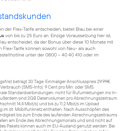
estandskunden
n der Flex-Tarife entscheiden, bietet Blau bei einer
us
von bis zu 25 Euro an. Einzige Voraussetzung hier ist,
 Blau entscheidet, da der Bonus über diese 10 Monate mit
en Flex-Tarife können sowohl von Neu- als auch
Bestellhotline unter der 0800 – 40 40 410 oder im
gsfrist beträgt 30 Tage. Einmaliger Anschlusspreis 29,99€.
 Verbrauch (SMS-Info): 9 Cent pro Min. oder SMS.
onale Standardverbindungen, nicht für Rufumleitungen ins In-
Außerdem sind 2GB Datenvolumen pro Abrechnungszeitraum
schnitt 14,4 Mbit/s) und bis zu 11,2 Mbit/s im Upload
ung im dt. Mobilfunknetz enthalten. Nach Ausschöpfen des
digkeit bis zum Ende des laufenden Abrechnungszeitraums
rfallen am Ende des Abrechnungsmonats und sind nicht auf
des Pakets können auch im EU-Ausland genutzt werden. Bei