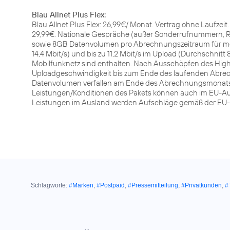
Blau Allnet Plus Flex:
Blau Allnet Plus Flex: 26,99€/ Monat. Vertrag ohne Laufzei
29,99€. Nationale Gespräche (außer Sonderrufnummern, Ru
sowie 8GB Datenvolumen pro Abrechnungszeitraum für mobi
14,4 Mbit/s) und bis zu 11,2 Mbit/s im Upload (Durchschnitt 
Mobilfunknetz sind enthalten. Nach Ausschöpfen des Hi
Uploadgeschwindigkeit bis zum Ende des laufenden Abrech
Datenvolumen verfallen am Ende des Abrechnungsmonats u
Leistungen/Konditionen des Pakets können auch im EU-Au
Leistungen im Ausland werden Aufschläge gemäß der EU-Fai
Schlagworte:
#Marken
,
#Postpaid
,
#Pressemitteilung
,
#Privatkunden
,
#