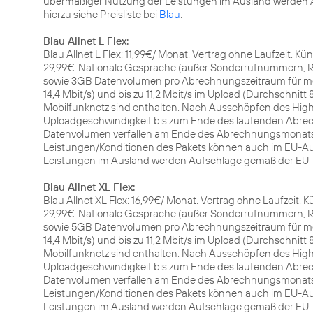
übermäßiger Nutzung der Leistungen im Ausland werden A
hierzu siehe Preisliste bei
Blau
.
Blau Allnet L Flex:
Blau Allnet L Flex: 11,99€/ Monat. Vertrag ohne Laufzeit. K
29,99€. Nationale Gespräche (außer Sonderrufnummern, Ru
sowie 3GB Datenvolumen pro Abrechnungszeitraum für mobi
14,4 Mbit/s) und bis zu 11,2 Mbit/s im Upload (Durchschnitt 
Mobilfunknetz sind enthalten. Nach Ausschöpfen des Hi
Uploadgeschwindigkeit bis zum Ende des laufenden Abrech
Datenvolumen verfallen am Ende des Abrechnungsmonats u
Leistungen/Konditionen des Pakets können auch im EU-Au
Leistungen im Ausland werden Aufschläge gemäß der EU-Fai
Blau Allnet XL Flex:
Blau Allnet XL Flex: 16,99€/ Monat. Vertrag ohne Laufzeit.
29,99€. Nationale Gespräche (außer Sonderrufnummern, Ru
sowie 5GB Datenvolumen pro Abrechnungszeitraum für mobi
14,4 Mbit/s) und bis zu 11,2 Mbit/s im Upload (Durchschnitt 
Mobilfunknetz sind enthalten. Nach Ausschöpfen des Hi
Uploadgeschwindigkeit bis zum Ende des laufenden Abrech
Datenvolumen verfallen am Ende des Abrechnungsmonats u
Leistungen/Konditionen des Pakets können auch im EU-Au
Leistungen im Ausland werden Aufschläge gemäß der EU-Fai