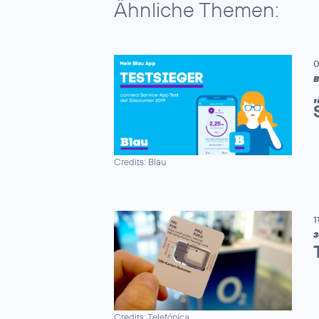
Ähnliche Themen:
0
B
Credits: Blau
1
3
Credits: Telefónica