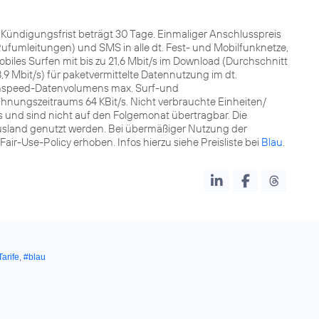
t. Kündigungsfrist beträgt 30 Tage. Einmaliger Anschlusspreis
fumleitungen) und SMS in alle dt. Fest- und Mobilfunknetze,
les Surfen mit bis zu 21,6 Mbit/s im Download (Durchschnitt
8,9 Mbit/s) für paketvermittelte Datennutzung im dt.
ghspeed-Datenvolumens max. Surf-und
nungszeitraums 64 KBit/s. Nicht verbrauchte Einheiten/
nd sind nicht auf den Folgemonat übertragbar. Die
sland genutzt werden. Bei übermäßiger Nutzung der
r-Use-Policy erhoben. Infos hierzu siehe Preisliste bei
Blau
.
Tarife
,
#blau