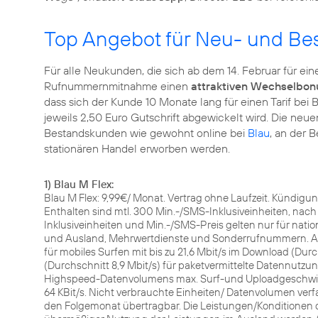
Top Angebot für Neu- und B
Für alle Neukunden, die sich ab dem 14. Februar für eine
Rufnummernmitnahme einen
attraktiven Wechselbon
dass sich der Kunde 10 Monate lang für einen Tarif bei
jeweils 2,50 Euro Gutschrift abgewickelt wird. Die neu
Bestandskunden wie gewohnt online bei
Blau
, an der 
stationären Handel erworben werden.
1) Blau M Flex:
Blau M Flex: 9,99€/ Monat. Vertrag ohne Laufzeit. Kündigun
Enthalten sind mtl. 300 Min.-/SMS-Inklusiveinheiten, nach
Inklusiveinheiten und Min.-/SMS-Preis gelten nur für nati
und Ausland, Mehrwertdienste und Sonderrufnummern. 
für mobiles Surfen mit bis zu 21,6 Mbit/s im Download (Durch
(Durchschnitt 8,9 Mbit/s) für paketvermittelte Datennutz
Highspeed-Datenvolumens max. Surf-und Uploadgeschwin
64 KBit/s. Nicht verbrauchte Einheiten/ Datenvolumen ve
den Folgemonat übertragbar. Die Leistungen/Konditionen 