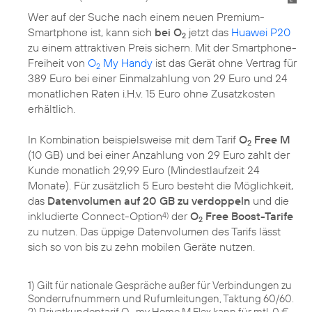
Wer auf der Suche nach einem neuen Premium-
Smartphone ist, kann sich
bei O
jetzt das
Huawei P20
2
zu einem attraktiven Preis sichern. Mit der Smartphone-
Freiheit von
O
My Handy
ist das Gerät ohne Vertrag für
2
389 Euro bei einer Einmalzahlung von 29 Euro und 24
monatlichen Raten i.H.v. 15 Euro ohne Zusatzkosten
erhältlich.
In Kombination beispielsweise mit dem Tarif
O
Free M
2
(10 GB) und bei einer Anzahlung von 29 Euro zahlt der
Kunde monatlich 29,99 Euro (Mindestlaufzeit 24
Monate). Für zusätzlich 5 Euro besteht die Möglichkeit,
das
Datenvolumen auf 20 GB zu verdoppeln
und die
inkludierte Connect-Option
der
O
Free Boost-Tarife
4)
2
zu nutzen. Das üppige Datenvolumen des Tarifs lässt
sich so von bis zu zehn mobilen Geräte nutzen.
1) Gilt für nationale Gespräche außer für Verbindungen zu
Sonderrufnummern und Rufumleitungen, Taktung 60/60.
2) Privatkundentarif O
my Home M Flex kann für mtl. 0 €