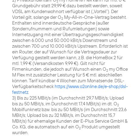
2
Grundgebühr statt 29,99 € dazu bestellt werden, soweit
VDSL am Kundenwohnort verfügbar ist („Vorteil“). Der
Vorteil gilt, solange der O
My-All-in-One-Vertrag besteht.
2
Enthalten sind innerdeutsche Gespräche (außer
Sonderrufnummern und Rufumleitungen) sowie
Internetzugang mit einer Übertragungsgeschwindigkeit
zwischen 6.000 und 50.000 kBit/s Downstream und
zwischen 700 und 10.000 kBit/s Upstream. Erforderlich ist
ein Router, der auf Wunsch für die Vertragsdauer zur
Verfügung gestellt werden kann, z.B. die HomeBox 2 für
mtl. 1,99 € (Versandkosten 9,99 €). Gilt nicht für
Firmenkunden, die jedoch auf Wunsch einen O
my Office
2
M Flex mit zusätzlicher Leistung für 5 € mtl. abschließen
können. Tarif kündbar 4 Wochen zum Monatsende. DSL-
Verfügbarkeitscheck
https://www.o2online.de/e-shop/dsl-
festnetz
.
3) Bis zu 225 MBit/s (im Durchschnitt 29,7 MBit/s; Upload
bis zu 50 MBit/s, im Durchschnitt 17,4 MBit/s) im dt. O
2
Mobilfunknetz bzw. bis zu 50 MBit/s (im Durchschnitt 23,6
MBit/s; Upload bis zu 32 MBit/s, im Durchschnitt 15,7
MBit/s) für ehemalige Kunden der E-Plus Service GmbH &
Co. KG, die automatisch auf ein O
Produkt umgestellt
2
wurden.