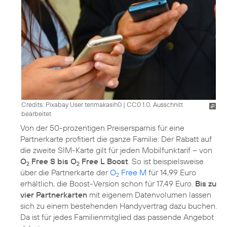
Credits: Pixabay User terimakasih0
|
CC0 1.0, Ausschnitt
bearbeitet
Von der 50-prozentigen Preisersparnis für eine
Partnerkarte profitiert die ganze Familie: Der Rabatt auf
die zweite SIM-Karte gilt für jeden Mobilfunktarif – von
O
Free S bis O
Free L Boost
. So ist beispielsweise
2
2
über die Partnerkarte der
O
Free M
für 14,99 Euro
2
erhältlich, die Boost-Version schon für 17,49 Euro.
Bis zu
vier Partnerkarten
mit eigenem Datenvolumen lassen
sich zu einem bestehenden Handyvertrag dazu buchen.
Da ist für jedes Familienmitglied das passende Angebot