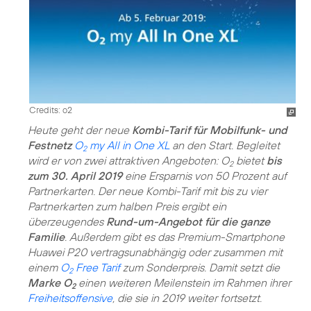
Credits: o2
Heute geht der neue
Kombi-Tarif für Mobilfunk- und
Festnetz
O
my All in One XL
an den Start. Begleitet
2
wird er von zwei attraktiven Angeboten: O
bietet
bis
2
zum 30. April 2019
eine Ersparnis von 50 Prozent auf
Partnerkarten. Der neue Kombi-Tarif mit bis zu vier
Partnerkarten zum halben Preis ergibt ein
überzeugendes
Rund-um-Angebot für die ganze
Familie
. Außerdem gibt es das Premium-Smartphone
Huawei P20 vertragsunabhängig oder zusammen mit
einem
O
Free Tarif
zum Sonderpreis. Damit setzt die
2
Marke O
einen weiteren Meilenstein im Rahmen ihrer
2
Freiheitsoffensive
, die sie in 2019 weiter fortsetzt.