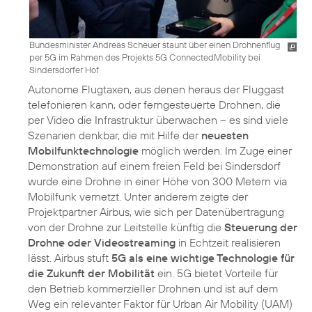
Bundesminister Andreas Scheuer staunt über einen Drohnenflug
per 5G im Rahmen des Projekts 5G ConnectedMobility bei
Sindersdorfer Hof
Autonome Flugtaxen, aus denen heraus der Fluggast
telefonieren kann, oder ferngesteuerte Drohnen, die
per Video die Infrastruktur überwachen – es sind viele
Szenarien denkbar, die mit Hilfe der
neuesten
Mobilfunktechnologie
möglich werden. Im Zuge einer
Demonstration auf einem freien Feld bei Sindersdorf
wurde eine Drohne in einer Höhe von 300 Metern via
Mobilfunk vernetzt. Unter anderem zeigte der
Projektpartner Airbus, wie sich per Datenübertragung
von der Drohne zur Leitstelle künftig die
Steuerung der
Drohne oder Videostreaming
in Echtzeit realisieren
lässt. Airbus stuft
5G als eine wichtige Technologie für
die Zukunft der Mobilität
ein. 5G bietet Vorteile für
den Betrieb kommerzieller Drohnen und ist auf dem
Weg ein relevanter Faktor für Urban Air Mobility (UAM)