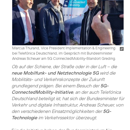
Marcus Thurand, Vice President Implementation & Engineering
bei Telefónica Deutschland, im Gespräch mit Bundesminister
Andreas Scheuer am 5G ConnectedMobility-Standort Greding.
Ob auf der Schiene, der Straße oder in der Luft – die
neue Mobilfunk- und Netztechnologie 5G
wird die
Mobilitäts- und Verkehrskonzepte der Zukunft
grundlegend prägen. Bei einem Besuch der
5G-
ConnectedMobility-Initiative
, an der auch Telefónica
Deutschland beteiligt ist, hat sich der Bundesminister für
Verkehr und digitale Infrastruktur, Andreas Scheuer, von
den verschiedenen Einsatzmöglichkeiten der
5G-
Technologie
im Verkehrssektor überzeugt.