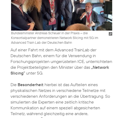
Bundesminister Andreas Scheuer in der Praxis – die
Konsortialpartner demonstrieren Network Slicing mit 5G im
Advanced Train Lab der Deutschen Bahn
Auf einer Fahrt mit dem Advanced TrainLab der
Deutschen Bahn, einem für die Verwendung in
Forschungsprojekten umgerüsteten ICE, unterrichteten
die Projektbeteiligten den Minister über das
„Network
Slicing“
unter 5G.
Die
Besonderheit
hierbei ist das Aufteilen eines
physikalischen Netzes in verschiedene Teilnetze mit
verschiedenen Anforderungen an die Übertragung. So
simulierten die Experten eine zeitlich kritische
Kommunikation auf einem speziell abgesicherten
Teilnetz, während gleichzeitig eine andere,