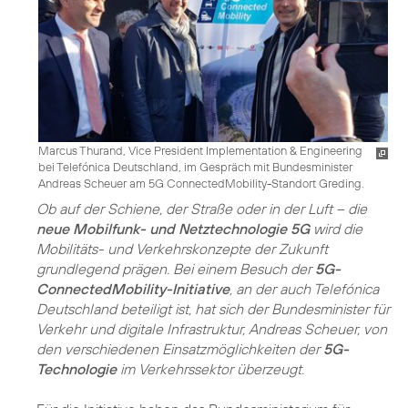
Marcus Thurand, Vice President Implementation & Engineering
bei Telefónica Deutschland, im Gespräch mit Bundesminister
Andreas Scheuer am 5G ConnectedMobility-Standort Greding.
Ob auf der Schiene, der Straße oder in der Luft – die
neue Mobilfunk- und Netztechnologie 5G
wird die
Mobilitäts- und Verkehrskonzepte der Zukunft
grundlegend prägen. Bei einem Besuch der
5G-
ConnectedMobility-Initiative
, an der auch Telefónica
Deutschland beteiligt ist, hat sich der Bundesminister für
Verkehr und digitale Infrastruktur, Andreas Scheuer, von
den verschiedenen Einsatzmöglichkeiten der
5G-
Technologie
im Verkehrssektor überzeugt.