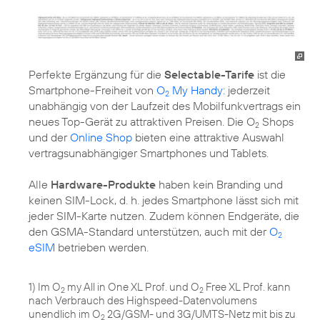
Perfekte Ergänzung für die
Selectable-Tarife
ist die
Smartphone-Freiheit von
O
My Handy
: jederzeit
2
unabhängig von der Laufzeit des Mobilfunkvertrags ein
neues Top-Gerät zu attraktiven Preisen. Die O
Shops
2
und der
Online Shop
bieten eine attraktive Auswahl
vertragsunabhängiger Smartphones und Tablets.
Alle
Hardware-Produkte
haben kein Branding und
keinen SIM-Lock, d. h. jedes Smartphone lässt sich mit
jeder SIM-Karte nutzen. Zudem können Endgeräte, die
den GSMA-Standard unterstützen, auch mit der
O
2
eSIM
betrieben werden.
1) Im O
my All in One XL Prof. und O
Free XL Prof. kann
2
2
nach Verbrauch des Highspeed-Datenvolumens
unendlich im O
2G/GSM- und 3G/UMTS-Netz mit bis zu
2