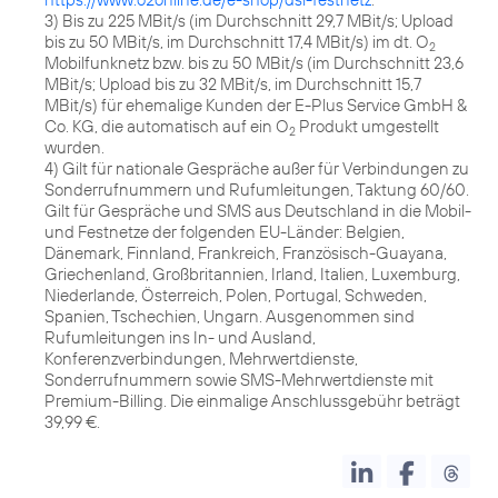
3) Bis zu 225 MBit/s (im Durchschnitt 29,7 MBit/s; Upload
bis zu 50 MBit/s, im Durchschnitt 17,4 MBit/s) im dt. O
2
Mobilfunknetz bzw. bis zu 50 MBit/s (im Durchschnitt 23,6
MBit/s; Upload bis zu 32 MBit/s, im Durchschnitt 15,7
MBit/s) für ehemalige Kunden der E-Plus Service GmbH &
Co. KG, die automatisch auf ein O
Produkt umgestellt
2
wurden.
4) Gilt für nationale Gespräche außer für Verbindungen zu
Sonderrufnummern und Rufumleitungen, Taktung 60/60.
Gilt für Gespräche und SMS aus Deutschland in die Mobil-
und Festnetze der folgenden EU-Länder: Belgien,
Dänemark, Finnland, Frankreich, Französisch-Guayana,
Griechenland, Großbritannien, Irland, Italien, Luxemburg,
Niederlande, Österreich, Polen, Portugal, Schweden,
Spanien, Tschechien, Ungarn. Ausgenommen sind
Rufumleitungen ins In- und Ausland,
Konferenzverbindungen, Mehrwertdienste,
Sonderrufnummern sowie SMS-Mehrwertdienste mit
Premium-Billing. Die einmalige Anschlussgebühr beträgt
39,99 €.