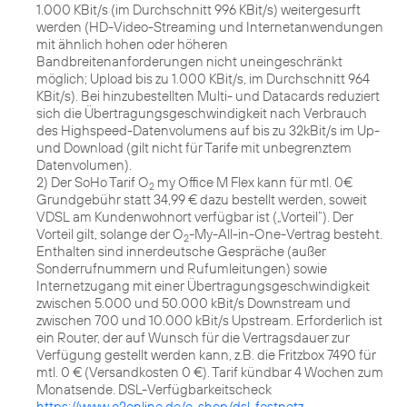
1.000 KBit/s (im Durchschnitt 996 KBit/s) weitergesurft
werden (HD-Video-Streaming und Internetanwendungen
mit ähnlich hohen oder höheren
Bandbreitenanforderungen nicht uneingeschränkt
möglich; Upload bis zu 1.000 KBit/s, im Durchschnitt 964
KBit/s). Bei hinzubestellten Multi- und Datacards reduziert
sich die Übertragungsgeschwindigkeit nach Verbrauch
des Highspeed-Datenvolumens auf bis zu 32kBit/s im Up-
und Download (gilt nicht für Tarife mit unbegrenztem
Datenvolumen).
2) Der SoHo Tarif O
my Office M Flex kann für mtl. 0€
2
Grundgebühr statt 34,99 € dazu bestellt werden, soweit
VDSL am Kundenwohnort verfügbar ist („Vorteil“). Der
Vorteil gilt, solange der O
-My-All-in-One-Vertrag besteht.
2
Enthalten sind innerdeutsche Gespräche (außer
Sonderrufnummern und Rufumleitungen) sowie
Internetzugang mit einer Übertragungsgeschwindigkeit
zwischen 5.000 und 50.000 kBit/s Downstream und
zwischen 700 und 10.000 kBit/s Upstream. Erforderlich ist
ein Router, der auf Wunsch für die Vertragsdauer zur
Verfügung gestellt werden kann, z.B. die Fritzbox 7490 für
mtl. 0 € (Versandkosten 0 €). Tarif kündbar 4 Wochen zum
Monatsende. DSL-Verfügbarkeitscheck
https://www.o2online.de/e-shop/dsl-festnetz
.