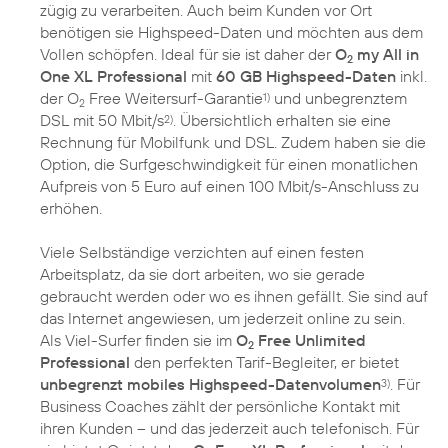
zügig zu verarbeiten. Auch beim Kunden vor Ort
benötigen sie Highspeed-Daten und möchten aus dem
Vollen schöpfen. Ideal für sie ist daher der
O
my All in
2
One XL Professional
mit
60 GB Highspeed-Daten
inkl.
der O
Free Weitersurf-Garantie
und unbegrenztem
1)
2
DSL mit 50 Mbit/s
. Übersichtlich erhalten sie eine
2)
Rechnung für Mobilfunk und DSL. Zudem haben sie die
Option, die Surfgeschwindigkeit für einen monatlichen
Aufpreis von 5 Euro auf einen 100 Mbit/s-Anschluss zu
erhöhen.
Viele Selbständige verzichten auf einen festen
Arbeitsplatz, da sie dort arbeiten, wo sie gerade
gebraucht werden oder wo es ihnen gefällt. Sie sind auf
das Internet angewiesen, um jederzeit online zu sein.
Als Viel-Surfer finden sie im
O
Free Unlimited
2
Professional
den perfekten Tarif-Begleiter, er bietet
unbegrenzt mobiles Highspeed-Datenvolumen
. Für
3)
Business Coaches zählt der persönliche Kontakt mit
ihren Kunden – und das jederzeit auch telefonisch. Für