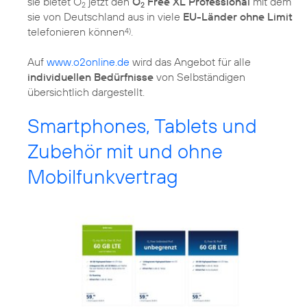
sie bietet O
jetzt den
O
Free XL Professional
mit dem
2
2
sie von Deutschland aus in viele
EU-Länder ohne Limit
telefonieren können
.
4)
Auf
www.o2online.de
wird das Angebot für alle
individuellen Bedürfnisse
von Selbständigen
übersichtlich dargestellt.
Smartphones, Tablets und
Zubehör mit und ohne
Mobilfunkvertrag