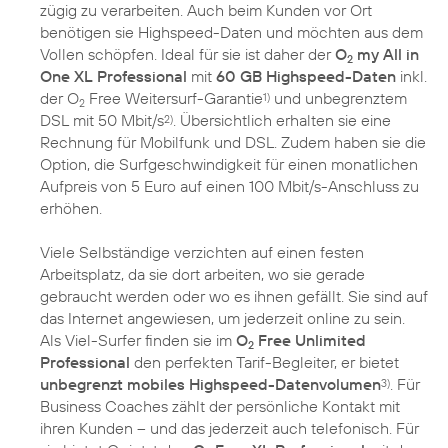
zügig zu verarbeiten. Auch beim Kunden vor Ort
benötigen sie Highspeed-Daten und möchten aus dem
Vollen schöpfen. Ideal für sie ist daher der
O
my All in
2
One XL Professional
mit
60 GB Highspeed-Daten
inkl.
der O
Free Weitersurf-Garantie
und unbegrenztem
1)
2
DSL mit 50 Mbit/s
. Übersichtlich erhalten sie eine
2)
Rechnung für Mobilfunk und DSL. Zudem haben sie die
Option, die Surfgeschwindigkeit für einen monatlichen
Aufpreis von 5 Euro auf einen 100 Mbit/s-Anschluss zu
erhöhen.
Viele Selbständige verzichten auf einen festen
Arbeitsplatz, da sie dort arbeiten, wo sie gerade
gebraucht werden oder wo es ihnen gefällt. Sie sind auf
das Internet angewiesen, um jederzeit online zu sein.
Als Viel-Surfer finden sie im
O
Free Unlimited
2
Professional
den perfekten Tarif-Begleiter, er bietet
unbegrenzt mobiles Highspeed-Datenvolumen
. Für
3)
Business Coaches zählt der persönliche Kontakt mit
ihren Kunden – und das jederzeit auch telefonisch. Für