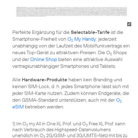
Perfekte Ergänzung für die
Selectable-Tarife
ist die
Smartphone-Freiheit von
O
My Handy
: jederzeit
2
unabhängig von der Laufzeit des Mobilfunkvertrags ein
neues Top-Gerät zu attraktiven Preisen. Die O
Shops
2
und der
Online Shop
bieten eine attraktive Auswahl
vertragsunabhängiger Smartphones und Tablets.
Alle
Hardware-Produkte
haben kein Branding und
keinen SIM-Lock, d. h. jedes Smartphone lässt sich mit
jeder SIM-Karte nutzen. Zudem können Endgeräte, die
den GSMA-Standard unterstützen, auch mit der
O
2
eSIM
betrieben werden.
1) Im O
my All in One XL Prof. und O
Free XL Prof. kann
2
2
nach Verbrauch des Highspeed-Datenvolumens
unendlich im O
2G/GSM- und 3G/UMTS-Netz mit bis zu
2