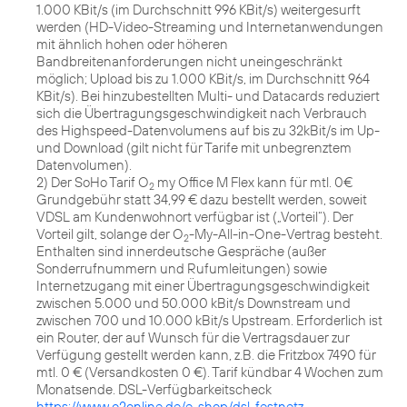
1.000 KBit/s (im Durchschnitt 996 KBit/s) weitergesurft
werden (HD-Video-Streaming und Internetanwendungen
mit ähnlich hohen oder höheren
Bandbreitenanforderungen nicht uneingeschränkt
möglich; Upload bis zu 1.000 KBit/s, im Durchschnitt 964
KBit/s). Bei hinzubestellten Multi- und Datacards reduziert
sich die Übertragungsgeschwindigkeit nach Verbrauch
des Highspeed-Datenvolumens auf bis zu 32kBit/s im Up-
und Download (gilt nicht für Tarife mit unbegrenztem
Datenvolumen).
2) Der SoHo Tarif O
my Office M Flex kann für mtl. 0€
2
Grundgebühr statt 34,99 € dazu bestellt werden, soweit
VDSL am Kundenwohnort verfügbar ist („Vorteil“). Der
Vorteil gilt, solange der O
-My-All-in-One-Vertrag besteht.
2
Enthalten sind innerdeutsche Gespräche (außer
Sonderrufnummern und Rufumleitungen) sowie
Internetzugang mit einer Übertragungsgeschwindigkeit
zwischen 5.000 und 50.000 kBit/s Downstream und
zwischen 700 und 10.000 kBit/s Upstream. Erforderlich ist
ein Router, der auf Wunsch für die Vertragsdauer zur
Verfügung gestellt werden kann, z.B. die Fritzbox 7490 für
mtl. 0 € (Versandkosten 0 €). Tarif kündbar 4 Wochen zum
Monatsende. DSL-Verfügbarkeitscheck
https://www.o2online.de/e-shop/dsl-festnetz
.