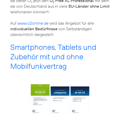
sie bietet O
jetzt den
O
Free XL Professional
mit dem
2
2
sie von Deutschland aus in viele
EU-Länder ohne Limit
telefonieren können
.
4)
Auf
www.o2online.de
wird das Angebot für alle
individuellen Bedürfnisse
von Selbständigen
übersichtlich dargestellt.
Smartphones, Tablets und
Zubehör mit und ohne
Mobilfunkvertrag