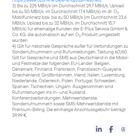
3) Bis zu 225 MBit/s (im Durchschnitt 29,7 MBit/s; Upload
bis zu 50 MBit/s, im Durchschnitt 17,4 MBit/s) im dt. O
2
Mobilfunknetz bzw. bis zu 50 MBit/s (im Durchschnitt 23,6
MBit/s; Upload bis zu 32 MBit/s, im Durchschnitt 15,7
MBit/s) für ehemalige Kunden der E-Plus Service GmbH &
Co. KG, die automatisch auf ein O
Produkt umgestellt
2
wurden.
4) Gilt für nationale Gespräche außer für Verbindungen zu
Sonderrufnummern und Rufumleitungen, Taktung 60/60.
Gilt für Gespräche und SMS aus Deutschland in die Mobil-
und Festnetze der folgenden EU-Länder: Belgien,
Dänemark, Finnland, Frankreich, Französisch-Guayana,
Griechenland, Großbritannien, Irland, Italien, Luxemburg,
Niederlande, Österreich, Polen, Portugal, Schweden,
Spanien, Tschechien, Ungarn. Ausgenommen sind
Rufumleitungen ins In- und Ausland,
Konferenzverbindungen, Mehrwertdienste,
Sonderrufnummern sowie SMS-Mehrwertdienste mit
Premium-Billing. Die einmalige Anschlussgebühr beträgt
39,99 €.