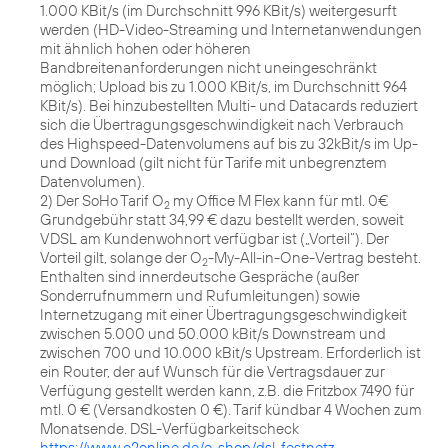
1.000 KBit/s (im Durchschnitt 996 KBit/s) weitergesurft
werden (HD-Video-Streaming und Internetanwendungen
mit ähnlich hohen oder höheren
Bandbreitenanforderungen nicht uneingeschränkt
möglich; Upload bis zu 1.000 KBit/s, im Durchschnitt 964
KBit/s). Bei hinzubestellten Multi- und Datacards reduziert
sich die Übertragungsgeschwindigkeit nach Verbrauch
des Highspeed-Datenvolumens auf bis zu 32kBit/s im Up-
und Download (gilt nicht für Tarife mit unbegrenztem
Datenvolumen).
2) Der SoHo Tarif O
my Office M Flex kann für mtl. 0€
2
Grundgebühr statt 34,99 € dazu bestellt werden, soweit
VDSL am Kundenwohnort verfügbar ist („Vorteil“). Der
Vorteil gilt, solange der O
-My-All-in-One-Vertrag besteht.
2
Enthalten sind innerdeutsche Gespräche (außer
Sonderrufnummern und Rufumleitungen) sowie
Internetzugang mit einer Übertragungsgeschwindigkeit
zwischen 5.000 und 50.000 kBit/s Downstream und
zwischen 700 und 10.000 kBit/s Upstream. Erforderlich ist
ein Router, der auf Wunsch für die Vertragsdauer zur
Verfügung gestellt werden kann, z.B. die Fritzbox 7490 für
mtl. 0 € (Versandkosten 0 €). Tarif kündbar 4 Wochen zum
Monatsende. DSL-Verfügbarkeitscheck
https://www.o2online.de/e-shop/dsl-festnetz
.