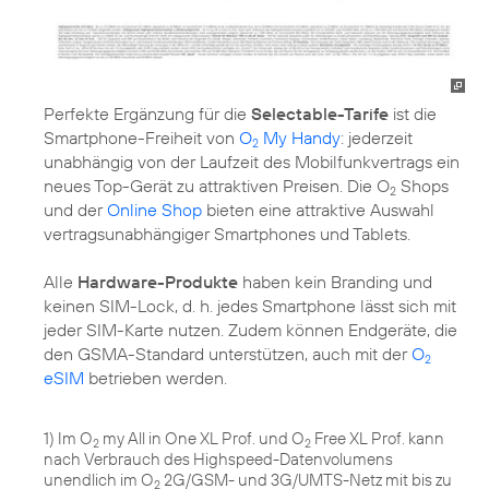
Perfekte Ergänzung für die
Selectable-Tarife
ist die
Smartphone-Freiheit von
O
My Handy
: jederzeit
2
unabhängig von der Laufzeit des Mobilfunkvertrags ein
neues Top-Gerät zu attraktiven Preisen. Die O
Shops
2
und der
Online Shop
bieten eine attraktive Auswahl
vertragsunabhängiger Smartphones und Tablets.
Alle
Hardware-Produkte
haben kein Branding und
keinen SIM-Lock, d. h. jedes Smartphone lässt sich mit
jeder SIM-Karte nutzen. Zudem können Endgeräte, die
den GSMA-Standard unterstützen, auch mit der
O
2
eSIM
betrieben werden.
1) Im O
my All in One XL Prof. und O
Free XL Prof. kann
2
2
nach Verbrauch des Highspeed-Datenvolumens
unendlich im O
2G/GSM- und 3G/UMTS-Netz mit bis zu
2