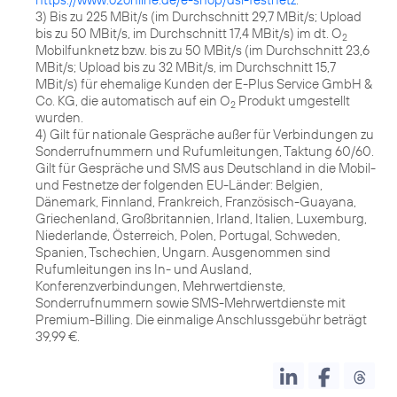
3) Bis zu 225 MBit/s (im Durchschnitt 29,7 MBit/s; Upload
bis zu 50 MBit/s, im Durchschnitt 17,4 MBit/s) im dt. O
2
Mobilfunknetz bzw. bis zu 50 MBit/s (im Durchschnitt 23,6
MBit/s; Upload bis zu 32 MBit/s, im Durchschnitt 15,7
MBit/s) für ehemalige Kunden der E-Plus Service GmbH &
Co. KG, die automatisch auf ein O
Produkt umgestellt
2
wurden.
4) Gilt für nationale Gespräche außer für Verbindungen zu
Sonderrufnummern und Rufumleitungen, Taktung 60/60.
Gilt für Gespräche und SMS aus Deutschland in die Mobil-
und Festnetze der folgenden EU-Länder: Belgien,
Dänemark, Finnland, Frankreich, Französisch-Guayana,
Griechenland, Großbritannien, Irland, Italien, Luxemburg,
Niederlande, Österreich, Polen, Portugal, Schweden,
Spanien, Tschechien, Ungarn. Ausgenommen sind
Rufumleitungen ins In- und Ausland,
Konferenzverbindungen, Mehrwertdienste,
Sonderrufnummern sowie SMS-Mehrwertdienste mit
Premium-Billing. Die einmalige Anschlussgebühr beträgt
39,99 €.