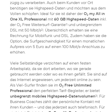
zügig zu verarbeiten. Auch beim Kunden vor Ort
benötigen sie Highspeed-Daten und möchten aus dem
Vollen schöpfen. Ideal für sie ist daher der
O
my All in
2
One XL Professional
mit
60 GB Highspeed-Daten
inkl.
der O
Free Weitersurf-Garantie
und unbegrenztem
1)
2
DSL mit 50 Mbit/s
. Übersichtlich erhalten sie eine
2)
Rechnung für Mobilfunk und DSL. Zudem haben sie die
Option, die Surfgeschwindigkeit für einen monatlichen
Aufpreis von 5 Euro auf einen 100 Mbit/s-Anschluss zu
erhöhen.
Viele Selbständige verzichten auf einen festen
Arbeitsplatz, da sie dort arbeiten, wo sie gerade
gebraucht werden oder wo es ihnen gefällt. Sie sind auf
das Internet angewiesen, um jederzeit online zu sein.
Als Viel-Surfer finden sie im
O
Free Unlimited
2
Professional
den perfekten Tarif-Begleiter, er bietet
unbegrenzt mobiles Highspeed-Datenvolumen
. Für
3)
Business Coaches zählt der persönliche Kontakt mit
ihren Kunden – und das jederzeit auch telefonisch. Für