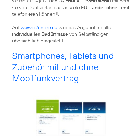
sie bietet O
jetzt den
O
Free XL Professional
mit dem
2
2
sie von Deutschland aus in viele
EU-Länder ohne Limit
telefonieren können
.
4)
Auf
www.o2online.de
wird das Angebot für alle
individuellen Bedürfnisse
von Selbständigen
übersichtlich dargestellt.
Smartphones, Tablets und
Zubehör mit und ohne
Mobilfunkvertrag