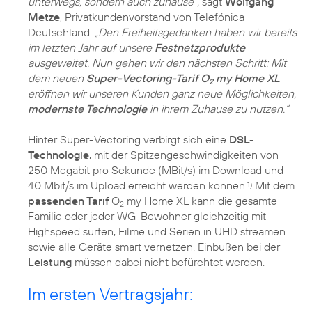
unterwegs, sondern auch zuhause“,
sagt
Wolfgang
Metze
, Privatkundenvorstand von Telefónica
Deutschland.
„Den Freiheitsgedanken haben wir bereits
im letzten Jahr auf unsere
Festnetzprodukte
ausgeweitet. Nun gehen wir den nächsten Schritt: Mit
dem neuen
Super-Vectoring-Tarif O
my Home XL
2
eröffnen wir unseren Kunden ganz neue Möglichkeiten,
modernste Technologie
in ihrem Zuhause zu nutzen.“
Hinter Super-Vectoring verbirgt sich eine
DSL-
Technologie
, mit der Spitzengeschwindigkeiten von
250 Megabit pro Sekunde (MBit/s) im Download und
40 Mbit/s im Upload erreicht werden können.
Mit dem
1)
passenden Tarif
O
my Home XL kann die gesamte
2
Familie oder jeder WG-Bewohner gleichzeitig mit
Highspeed surfen, Filme und Serien in UHD streamen
sowie alle Geräte smart vernetzen. Einbußen bei der
Leistung
müssen dabei nicht befürchtet werden.
Im ersten Vertragsjahr: