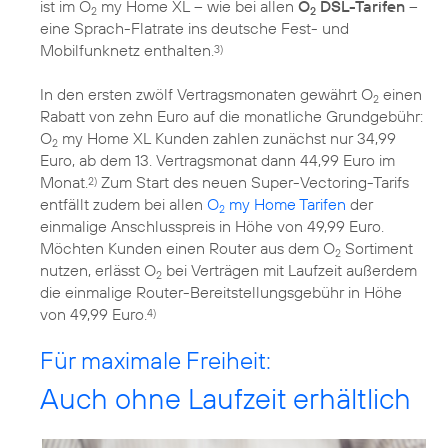
ist im O
my Home XL – wie bei allen
O
DSL-Tarifen
–
2
2
eine Sprach-Flatrate ins deutsche Fest- und
Mobilfunknetz enthalten.
3)
In den ersten zwölf Vertragsmonaten gewährt O
einen
2
Rabatt von zehn Euro auf die monatliche Grundgebühr:
O
my Home XL Kunden zahlen zunächst nur 34,99
2
Euro, ab dem 13. Vertragsmonat dann 44,99 Euro im
Monat.
Zum Start des neuen Super-Vectoring-Tarifs
2)
entfällt zudem bei allen
O
my Home Tarifen
der
2
einmalige Anschlusspreis in Höhe von 49,99 Euro.
Möchten Kunden einen Router aus dem O
Sortiment
2
nutzen, erlässt O
bei Verträgen mit Laufzeit außerdem
2
die einmalige Router-Bereitstellungsgebühr in Höhe
von 49,99 Euro.
4)
Für maximale Freiheit:
Auch ohne Laufzeit erhältlich