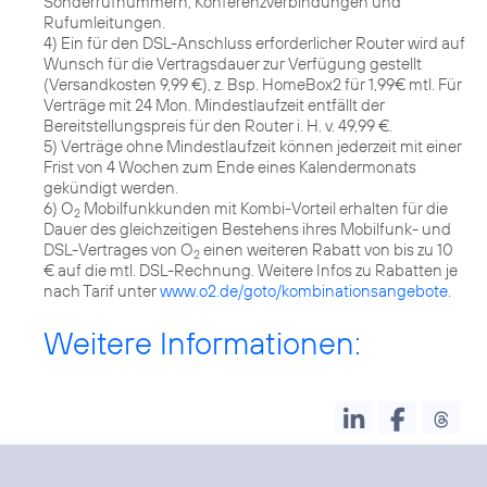
Sonderrufnummern, Konferenzverbindungen und
Rufumleitungen.
4) Ein für den DSL-Anschluss erforderlicher Router wird auf
Wunsch für die Vertragsdauer zur Verfügung gestellt
(Versandkosten 9,99 €), z. Bsp. HomeBox2 für 1,99€ mtl. Für
Verträge mit 24 Mon. Mindestlaufzeit entfällt der
Bereitstellungspreis für den Router i. H. v. 49,99 €.
5) Verträge ohne Mindestlaufzeit können jederzeit mit einer
Frist von 4 Wochen zum Ende eines Kalendermonats
gekündigt werden.
6) O
Mobilfunkkunden mit Kombi-Vorteil erhalten für die
2
Dauer des gleichzeitigen Bestehens ihres Mobilfunk- und
DSL-Vertrages von O
einen weiteren Rabatt von bis zu 10
2
€ auf die mtl. DSL-Rechnung. Weitere Infos zu Rabatten je
nach Tarif unter
www.o2.de/goto/kombinationsangebote
.
Weitere Informationen: