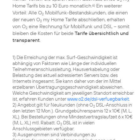
2
Home Tarifs bis zu 10 Euro monatlich.
Ein weiterer
6)
Vorteil: Alle O
Mobilfunk-Bestandskunden, die einen
2
der neuen O
my Home Tarife abschließen, erhalten
2
von O
eine Rechnung für Mobilfunk und DSL – somit
2
bleiben die Kosten für beide
Tarife übersichtlich und
transparent
.
1) Die Erreichung der max. Surf-Geschwindigkeit ist
abhängig von Faktoren wie Länge der individuellen
Teilnehmeranschlussleitung, Hausverkabelung oder
Belastung des aktuell adressierten Servers bzw. des
Internets insgesamt. Sie kann daher von der im Mittel
erzielbaren Übertragungsgeschwindigkeit abweichen.
Welche Geschwindigkeit am jeweiligen Standort erreichbar
ist, erfahren Kunden unter
www.o2.de/dsl-verfuegbarkeit
.
2) Angebot gilt für Neukunden (ohne O
DSL-Anschluss in
2
den letzten 12 Mon.). Grundgebührersparnis 12 x 10€ (M, L,
XL). Bei Bestellungen ohne Mindestvertragslaufzeit 6 x 10€
(M, L, XL) mtl. Rabatt. O
DSL ist in vielen
2
Anschlussgebieten verfügbar.
3) Ausgenommen sind Verbindungen zu