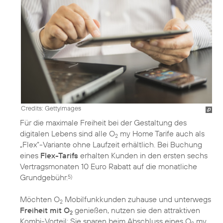
Credits: Gettyimages
Für die maximale Freiheit bei der Gestaltung des
digitalen Lebens sind alle O
my Home Tarife auch als
2
„Flex“-Variante ohne Laufzeit erhältlich. Bei Buchung
eines
Flex-Tarifs
erhalten Kunden in den ersten sechs
Vertragsmonaten 10 Euro Rabatt auf die monatliche
Grundgebühr.
5)
Möchten O
Mobilfunkkunden zuhause und unterwegs
2
Freiheit mit O
genießen, nutzen sie den attraktiven
2
Kombi-Vorteil: Sie sparen beim Abschluss eines O
my