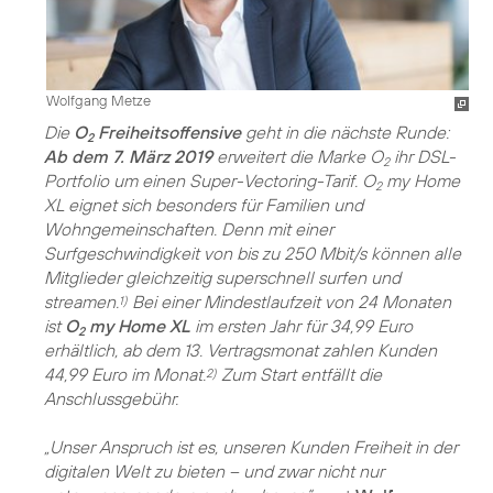
Wolfgang Metze
Die
O
Freiheitsoffensive
geht in die nächste Runde:
2
Ab dem 7. März 2019
erweitert die Marke O
ihr DSL-
2
Portfolio um einen Super-Vectoring-Tarif. O
my Home
2
XL eignet sich besonders für Familien und
Wohngemeinschaften. Denn mit einer
Surfgeschwindigkeit von bis zu 250 Mbit/s können alle
Mitglieder gleichzeitig superschnell surfen und
streamen.
Bei einer Mindestlaufzeit von 24 Monaten
1)
ist
O
my Home XL
im ersten Jahr für 34,99 Euro
2
erhältlich, ab dem 13. Vertragsmonat zahlen Kunden
44,99 Euro im Monat.
Zum Start entfällt die
2)
Anschlussgebühr.
„Unser Anspruch ist es, unseren Kunden Freiheit in der
digitalen Welt zu bieten – und zwar nicht nur