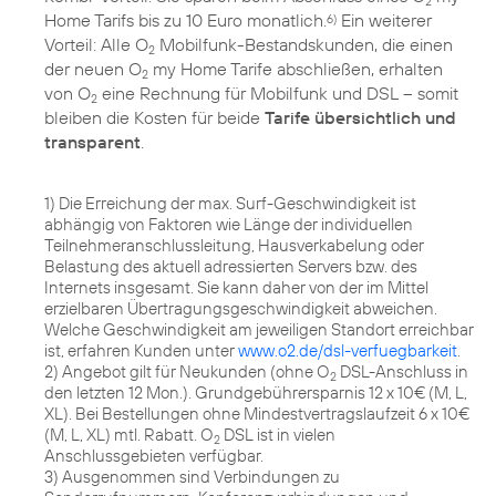
2
Home Tarifs bis zu 10 Euro monatlich.
Ein weiterer
6)
Vorteil: Alle O
Mobilfunk-Bestandskunden, die einen
2
der neuen O
my Home Tarife abschließen, erhalten
2
von O
eine Rechnung für Mobilfunk und DSL – somit
2
bleiben die Kosten für beide
Tarife übersichtlich und
transparent
.
1) Die Erreichung der max. Surf-Geschwindigkeit ist
abhängig von Faktoren wie Länge der individuellen
Teilnehmeranschlussleitung, Hausverkabelung oder
Belastung des aktuell adressierten Servers bzw. des
Internets insgesamt. Sie kann daher von der im Mittel
erzielbaren Übertragungsgeschwindigkeit abweichen.
Welche Geschwindigkeit am jeweiligen Standort erreichbar
ist, erfahren Kunden unter
www.o2.de/dsl-verfuegbarkeit
.
2) Angebot gilt für Neukunden (ohne O
DSL-Anschluss in
2
den letzten 12 Mon.). Grundgebührersparnis 12 x 10€ (M, L,
XL). Bei Bestellungen ohne Mindestvertragslaufzeit 6 x 10€
(M, L, XL) mtl. Rabatt. O
DSL ist in vielen
2
Anschlussgebieten verfügbar.
3) Ausgenommen sind Verbindungen zu