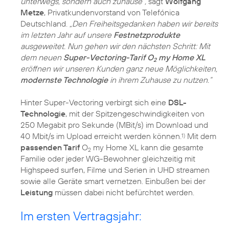
unterwegs, sondern auch zuhause“,
sagt
Wolfgang
Metze
, Privatkundenvorstand von Telefónica
Deutschland.
„Den Freiheitsgedanken haben wir bereits
im letzten Jahr auf unsere
Festnetzprodukte
ausgeweitet. Nun gehen wir den nächsten Schritt: Mit
dem neuen
Super-Vectoring-Tarif O
my Home XL
2
eröffnen wir unseren Kunden ganz neue Möglichkeiten,
modernste Technologie
in ihrem Zuhause zu nutzen.“
Hinter Super-Vectoring verbirgt sich eine
DSL-
Technologie
, mit der Spitzengeschwindigkeiten von
250 Megabit pro Sekunde (MBit/s) im Download und
40 Mbit/s im Upload erreicht werden können.
Mit dem
1)
passenden Tarif
O
my Home XL kann die gesamte
2
Familie oder jeder WG-Bewohner gleichzeitig mit
Highspeed surfen, Filme und Serien in UHD streamen
sowie alle Geräte smart vernetzen. Einbußen bei der
Leistung
müssen dabei nicht befürchtet werden.
Im ersten Vertragsjahr: