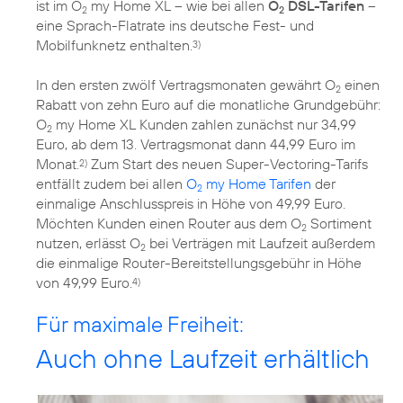
ist im O
my Home XL – wie bei allen
O
DSL-Tarifen
–
2
2
eine Sprach-Flatrate ins deutsche Fest- und
Mobilfunknetz enthalten.
3)
In den ersten zwölf Vertragsmonaten gewährt O
einen
2
Rabatt von zehn Euro auf die monatliche Grundgebühr:
O
my Home XL Kunden zahlen zunächst nur 34,99
2
Euro, ab dem 13. Vertragsmonat dann 44,99 Euro im
Monat.
Zum Start des neuen Super-Vectoring-Tarifs
2)
entfällt zudem bei allen
O
my Home Tarifen
der
2
einmalige Anschlusspreis in Höhe von 49,99 Euro.
Möchten Kunden einen Router aus dem O
Sortiment
2
nutzen, erlässt O
bei Verträgen mit Laufzeit außerdem
2
die einmalige Router-Bereitstellungsgebühr in Höhe
von 49,99 Euro.
4)
Für maximale Freiheit:
Auch ohne Laufzeit erhältlich