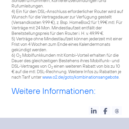
Sonderrufnummern, Konferenzverbindungen und
Rufumleitungen.
4) Ein für den DSL-Anschluss erforderlicher Router wird auf
Wunsch für die Vertragsdauer zur Verfügung gestellt
(Versandkosten 9,99 €), z. Bsp. HomeBox2 für 1,99€ mtl. Für
Verträge mit 24 Mon. Mindestlaufzeit entfällt der
Bereitstellungspreis für den Router i. H. v. 49,99 €.
5) Verträge ohne Mindestlaufzeit können jederzeit mit einer
Frist von 4 Wochen zum Ende eines Kalendermonats
gekündigt werden.
6) O
Mobilfunkkunden mit Kombi-Vorteil erhalten für die
2
Dauer des gleichzeitigen Bestehens ihres Mobilfunk- und
DSL-Vertrages von O
einen weiteren Rabatt von bis zu 10
2
€ auf die mtl. DSL-Rechnung. Weitere Infos zu Rabatten je
nach Tarif unter
www.o2.de/goto/kombinationsangebote
.
Weitere Informationen: