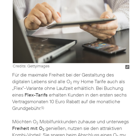
Credits: Gettyimages
Für die maximale Freiheit bei der Gestaltung des
digitalen Lebens sind alle O
my Home Tarife auch als
2
„Flex“-Variante ohne Laufzeit erhältlich. Bei Buchung
eines
Flex-Tarifs
erhalten Kunden in den ersten sechs
Vertragsmonaten 10 Euro Rabatt auf die monatliche
Grundgebühr.
5)
Möchten O
Mobilfunkkunden zuhause und unterwegs
2
Freiheit mit O
genießen, nutzen sie den attraktiven
2
Kombi-Vorteil: Sie sparen beim Abschluss eines O
my