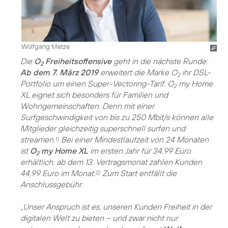
Wolfgang Metze
Die
O
Freiheitsoffensive
geht in die nächste Runde:
2
Ab dem 7. März 2019
erweitert die Marke O
ihr DSL-
2
Portfolio um einen Super-Vectoring-Tarif. O
my Home
2
XL eignet sich besonders für Familien und
Wohngemeinschaften. Denn mit einer
Surfgeschwindigkeit von bis zu 250 Mbit/s können alle
Mitglieder gleichzeitig superschnell surfen und
streamen.
Bei einer Mindestlaufzeit von 24 Monaten
1)
ist
O
my Home XL
im ersten Jahr für 34,99 Euro
2
erhältlich, ab dem 13. Vertragsmonat zahlen Kunden
44,99 Euro im Monat.
Zum Start entfällt die
2)
Anschlussgebühr.
„Unser Anspruch ist es, unseren Kunden Freiheit in der
digitalen Welt zu bieten – und zwar nicht nur